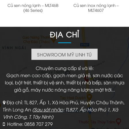
Củ sen nóng lạnh – MLT46B
Củ sen inox nóng lạnh –
(46 Series)
MLT4607
ĐỊA CHỈ
SHOWROOM MỸ LINH TÚ
Chuyên cung cấp sỉ và lẻ:
Gạch men cao cấp, gạch men giá rẻ, sơn nước các
loại, bột trét, thiết bị vệ sinh, thiết bị nhà bếp, sàn nhựa
giả gỗ, máy nước nóng năng lượng mặt trời...
Địa chỉ: TL 827, Ấp 1, Xã Hòa Phú, Huyện Châu Thành,
Tỉnh Long An
(
Sau sát nhập
: TL827, Ấp Hòa Phú 1, Xã
Vĩnh Công, T. Tây Ninh)
Hotline: 0858 707 279