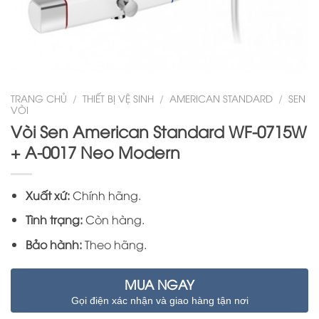
TRANG CHỦ
/
THIẾT BỊ VỆ SINH
/
AMERICAN STANDARD
/
SEN
VÒI
Vòi Sen American Standard WF-0715W
+ A-0017 Neo Modern
Xuất xứ:
Chính hãng.
Tình trạng:
Còn hàng.
Bảo hành:
Theo hãng.
MUA NGAY
Gọi điện xác nhận và giao hàng tận nơi