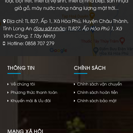
loại, bột trét, thiết bị vệ sinh, thiết bị nhà bếp, sàn nhựa
giả gỗ, máy nước nóng năng lượng mặt trời...
Địa chỉ: TL 827, Ấp 1, Xã Hòa Phú, Huyện Châu Thành,
Tỉnh Long An
(
Sau sát nhập
: TL827, Ấp Hòa Phú 1, Xã
Vĩnh Công, T. Tây Ninh)
Hotline: 0858 707 279
THÔNG TIN
CHÍNH SÁCH
Về chúng tôi
Chính sách vận chuyển
Phương thức thanh toán
Chính sách hoàn tiền
Khuyến mãi & Ưu đãi
Chính sách bảo mật
MẠNG XÃ HỘI