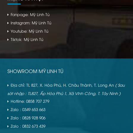
Fanpage: Mỹ Linh Tú
Instagram: Mỹ Linh Tú
Youtube: Mỹ Linh Tú
Tiktok: Mỹ Linh Tú
SHOWROOM MỸ LINH TÚ
Địa chỉ: TL 827, X. Hòa Phú, H. Châu Thành, T. Long An
( Sau
sát nhập : TL827, Ấp Hòa Phú 1, Xã Vĩnh Công, T. Tây Ninh )
Hotline: 0858 707 279
Zalo : 0349 653 663
Zalo : 0828 928 906
Zalo : 0832 673 439