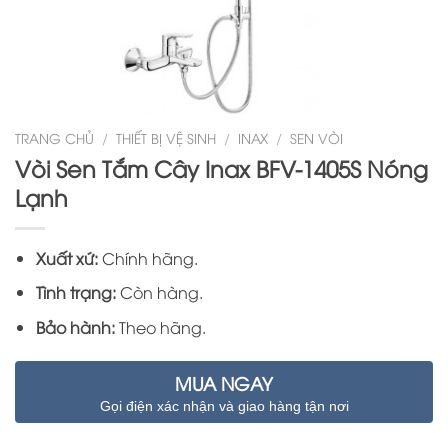
TRANG CHỦ
/
THIẾT BỊ VỆ SINH
/
INAX
/
SEN VÒI
Vòi Sen Tắm Cây Inax BFV-1405S Nóng
Lạnh
Xuất xứ:
Chính hãng.
Tình trạng:
Còn hàng.
Bảo hành:
Theo hãng.
MUA NGAY
Gọi điện xác nhận và giao hàng tận nơi