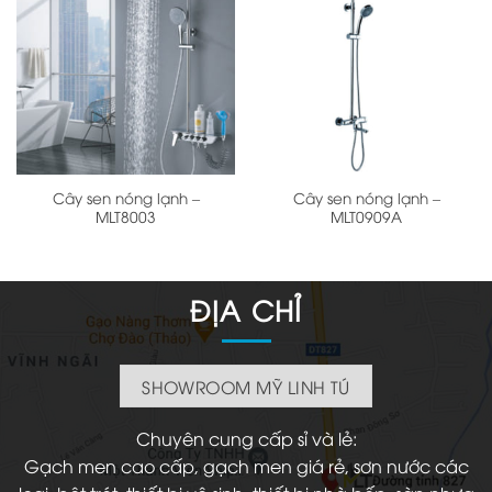
Cây sen nóng lạnh –
Cây sen nóng lạnh –
MLT8003
MLT0909A
ĐỊA CHỈ
SHOWROOM MỸ LINH TÚ
Chuyên cung cấp sỉ và lẻ:
Gạch men cao cấp, gạch men giá rẻ, sơn nước các