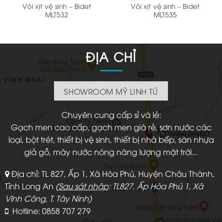
Vòi xịt vệ sinh – Bidet
Vòi xịt vệ sinh – Bidet
MLT532
MLT535
ĐỊA CHỈ
SHOWROOM MỸ LINH TÚ
Chuyên cung cấp sỉ và lẻ:
Gạch men cao cấp, gạch men giá rẻ, sơn nước các
loại, bột trét, thiết bị vệ sinh, thiết bị nhà bếp, sàn nhựa
giả gỗ, máy nước nóng năng lượng mặt trời...
Địa chỉ: TL 827, Ấp 1, Xã Hòa Phú, Huyện Châu Thành,
Tỉnh Long An
(
Sau sát nhập
: TL827, Ấp Hòa Phú 1, Xã
Vĩnh Công, T. Tây Ninh)
Hotline: 0858 707 279