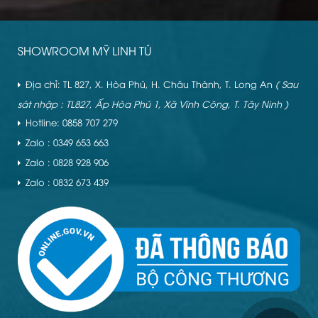
SHOWROOM MỸ LINH TÚ
Địa chỉ: TL 827, X. Hòa Phú, H. Châu Thành, T. Long An
( Sau
sát nhập : TL827, Ấp Hòa Phú 1, Xã Vĩnh Công, T. Tây Ninh )
Hotline: 0858 707 279
Zalo : 0349 653 663
Zalo : 0828 928 906
Zalo : 0832 673 439