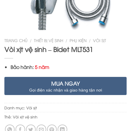
TRANG CHỦ
/
THIẾT BỊ VỆ SINH
/
PHỤ KIỆN
/
VÒI SỊT
Vòi xịt vệ sinh – Bidet MLT531
Bảo hành:
5 năm
MUA NGAY
Gọi điện xác nhận và giao hàng tận nơi
Danh mục:
Vòi sịt
Thẻ:
Vòi xịt vệ sinh