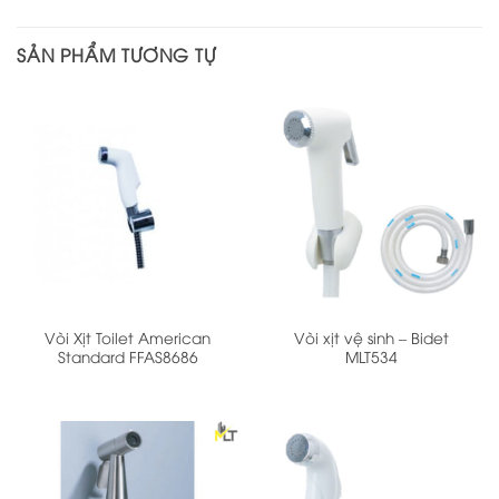
SẢN PHẨM TƯƠNG TỰ
Vòi Xịt Toilet American
Vòi xịt vệ sinh – Bidet
Standard FFAS8686
MLT534