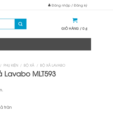
Đăng nhập / Đăng ký
GIỎ HÀNG /
0
₫
/
PHỤ KIỆN
/
BỘ XẢ
/
BỘ XẢ LAVABO
ả Lavabo MLT593
m.
ả tràn