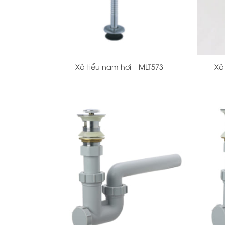
+
+
Xả tiểu nam hơi – MLT573
Xả