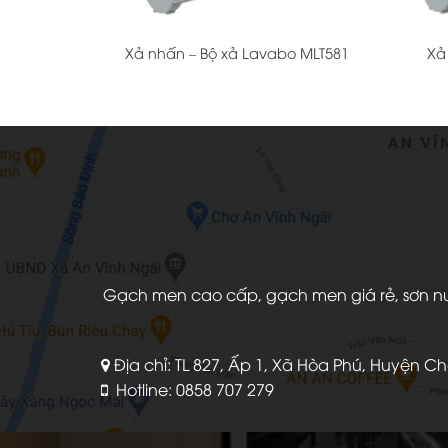
+
+
Xả nhấn – Bộ xả Lavabo MLT581
Xả
Gạch men cao cấp, gạch men giá rẻ, sơn nước
Địa chỉ: TL 827, Ấp 1, Xã Hòa Phú, Huyện C
Hotline: 0858 707 279