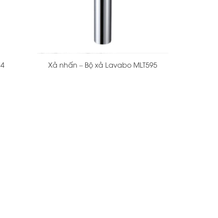
+
74
Xả nhấn – Bộ xả Lavabo MLT595