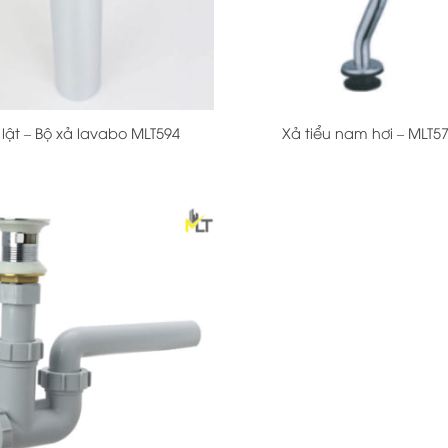
+
 lật – Bộ xả lavabo MLT594
Xả tiểu nam hơi – MLT5