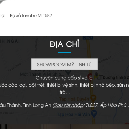
 lật – Bộ xả lavabo MLT582
ĐỊA CHỈ
SHOWROOM MỸ LINH TÚ
Chuyên cung cấp sỉ và lẻ:
 các loại, bột trét, thiết bị vệ sinh, thiết bị nhà bếp, s
trời...
hâu Thành, Tỉnh Long An
(
Sau sát nhập
: TL827, Ấp Hòa Phú 1