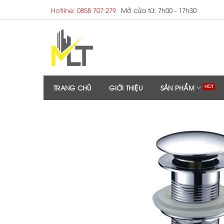
Skip
Hotline: 0858 707 279
Mở cửa từ: 7h00 - 17h30
to
content
TRANG CHỦ
GIỚI THIỆU
SẢN PHẨM