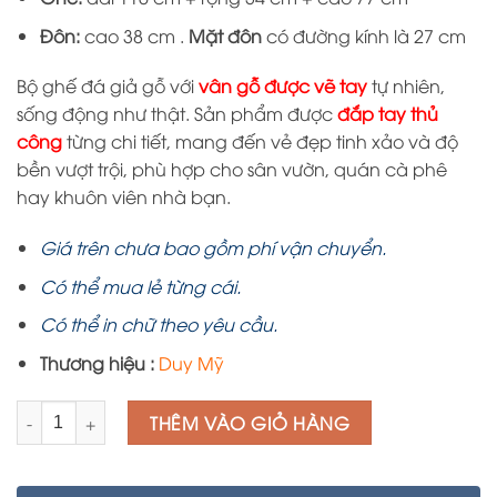
Đôn:
cao 38 cm .
Mặt đôn
có đường kính là 27 cm
Bộ ghế đá giả gỗ với
vân gỗ được vẽ tay
tự nhiên,
sống động như thật. Sản phẩm được
đắp tay thủ
công
từng chi tiết, mang đến vẻ đẹp tinh xảo và độ
bền vượt trội, phù hợp cho sân vườn, quán cà phê
hay khuôn viên nhà bạn.
Giá trên chưa bao gồm phí vận chuyển.
Có thể mua lẻ từng cái.
Có thể in chữ theo yêu cầu.
Thương hiệu :
Duy Mỹ
Số lượng
THÊM VÀO GIỎ HÀNG