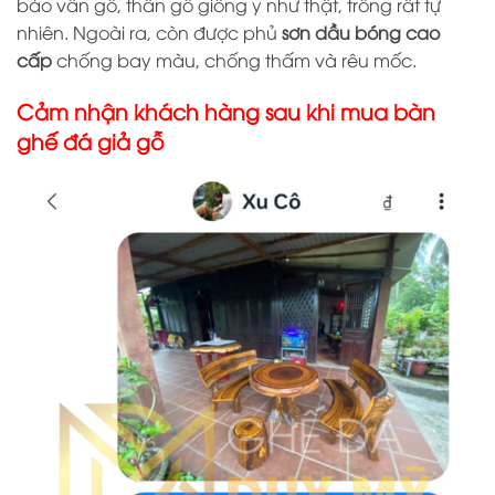
bảo vân gỗ, thân gỗ giống y như thật, trông rất tự
nhiên. Ngoài ra, còn được phủ
sơn dầu bóng cao
cấp
chống bay màu, chống thấm và rêu mốc.
Cảm nhận khách hàng sau khi mua bàn
ghế đá giả gỗ