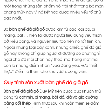
một trong những sản phẩm nổi trội nhất trong bộ môn
phong thủy này vì nó kết hợp được nhiều yếu tố chủ
đạo nhất.
Bộ
bàn ghế đá giả gỗ
được làm từ các loại đá, xi
măng, cát … hiện tại được người tiêu dùng yêu thích
bởi kiểu dáng, và nguyên liệu tạo nên nó rất tiện ích.
Ngoài những loại cây xanh, những chiếc ghế đá giả
gỗ này không chỉ giúp người đi đường có phút nghỉ
ngơi cho đỡ mỏi chân hay thoải mái hóng mát mà
còn là những điểm nhấn “vừa đáng yêu, vừa thiết
thực” điểm tô thêm cho khu vườn, công viên.
Quy trình sản xuất bàn ghế đá giả gỗ
Bàn ghế đá giả gỗ Duy Mỹ
trên được đúc khuôn thủ
công từ
cát mịn, xi măng, bột đá, đá và gia cường
bằng cốt thép
. Hình thức sau khi hoàn thiện sẽ đảm