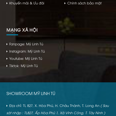
Khuyến mãi & Ưu đãi
Chính sách bảo mật
MẠNG XÃ HỘI
Fanpage: Mỹ Linh Tú
Instagram: Mỹ Linh Tú
Youtube: Mỹ Linh Tú
Tiktok: Mỹ Linh Tú
SHOWROOM MỸ LINH TÚ
Địa chỉ: TL 827, X. Hòa Phú, H. Châu Thành, T. Long An
( Sau
sát nhập : TL827, Ấp Hòa Phú 1, Xã Vĩnh Công, T. Tây Ninh )