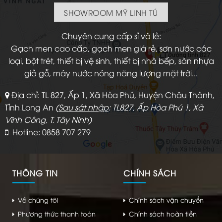
SHOWROOM MỸ LINH TÚ
Chuyên cung cấp sỉ và lẻ:
Gạch men cao cấp, gạch men giá rẻ, sơn nước các
loại, bột trét, thiết bị vệ sinh, thiết bị nhà bếp, sàn nhựa
giả gỗ, máy nước nóng năng lượng mặt trời...
Địa chỉ: TL 827, Ấp 1, Xã Hòa Phú, Huyện Châu Thành,
Tỉnh Long An
(
Sau sát nhập
: TL827, Ấp Hòa Phú 1, Xã
Vĩnh Công, T. Tây Ninh)
Hotline: 0858 707 279
THÔNG TIN
CHÍNH SÁCH
Về chúng tôi
Chính sách vận chuyển
Phương thức thanh toán
Chính sách hoàn tiền