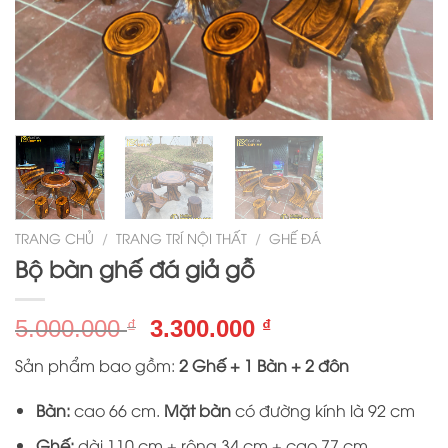
TRANG CHỦ
/
TRANG TRÍ NỘI THẤT
/
GHẾ ĐÁ
Bộ bàn ghế đá giả gỗ
Giá
Giá
5.000.000
3.300.000
₫
₫
gốc
hiện
Sản phẩm bao gồm:
2 Ghế + 1 Bàn + 2 đôn
là:
tại
5.000.000 ₫.
là:
Bàn:
cao 66 cm.
Mặt bàn
có đường kính là 92 cm
3.300.000 ₫.
Ghế:
dài 110 cm + rộng 34 cm + cao 77 cm