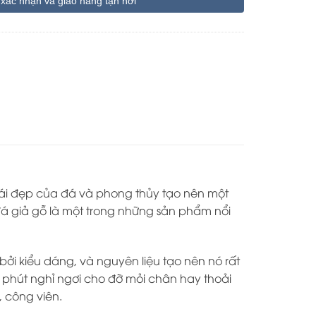
 xác nhận và giao hàng tận nơi
cái đẹp của đá và phong thủy tạo nên một
á giả gỗ là một trong những sản phẩm nổi
bởi kiểu dáng, và nguyên liệu tạo nên nó rất
 phút nghỉ ngơi cho đỡ mỏi chân hay thoải
 công viên.