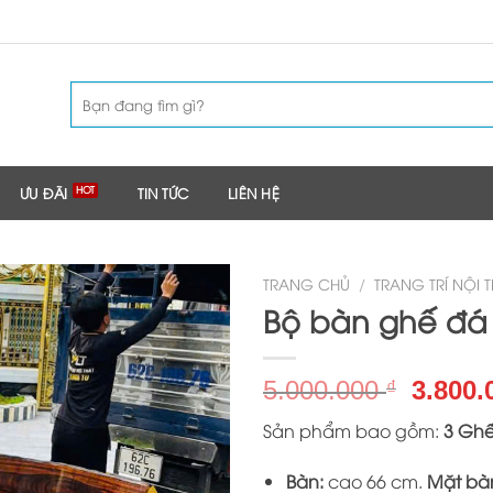
Tìm
kiếm:
ƯU ĐÃI
TIN TỨC
LIÊN HỆ
TRANG CHỦ
/
TRANG TRÍ NỘI 
Bộ bàn ghế đá 
Giá
5.000.000
3.800
₫
gốc
Sản phẩm bao gồm:
3 Ghế
là:
5.000.
Bàn:
cao 66 cm.
Mặt bà