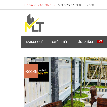
Skip
Hotline: 0858 707 279
Mở cửa từ: 7h00 - 17h30
to
content
TRANG CHỦ
GIỚI THIỆU
SẢN PHẨM
-24%