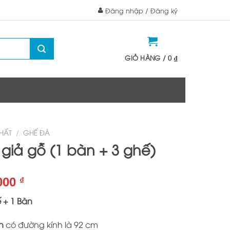
Đăng nhập / Đăng ký
GIỎ HÀNG /
0
₫
THẤT
/
GHẾ ĐÁ
giả gỗ (1 bàn + 3 ghế)
Giá
.000
₫
hiện
 + 1 Bàn
tại
000 ₫.
là:
n
có đường kính là 92 cm