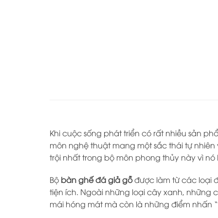
Khi cuộc sống phát triển có rất nhiều sản 
môn nghệ thuật mang một sắc thái tự nhiên 
trội nhất trong bộ môn phong thủy này vì nó
Bộ
bàn ghế đá giả gỗ
được làm từ các loại đ
tiện ích. Ngoài những loại cây xanh, những 
mái hóng mát mà còn là những điểm nhấn “v