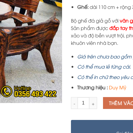
Ghế:
dài 110 cm + rộng
Bộ ghế đá giả gỗ với
vân g
Sản phẩm được
đắp tay t
xảo và độ bền vượt trội, 
khuôn viên nhà bạn.
Giá trên chưa bao gồm 
Có thể mua lẻ từng cái.
Có thể in chữ theo yêu 
Thương hiệu :
Duy Mỹ
Số lượng
THÊM VÀ