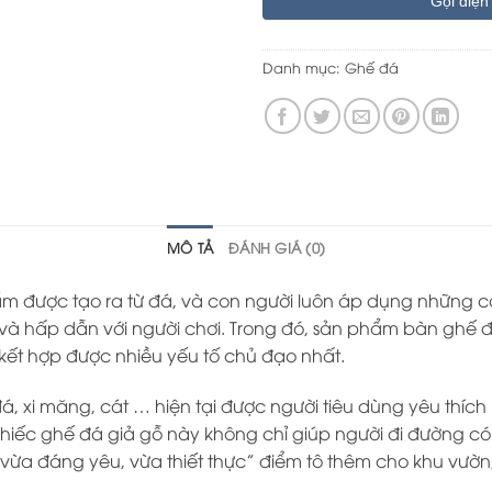
Gọi điện
Danh mục:
Ghế đá
MÔ TẢ
ĐÁNH GIÁ (0)
phẩm được tạo ra từ đá, và con người luôn áp dụng những 
và hấp dẫn với người chơi. Trong đó, sản phẩm bàn ghế đ
 kết hợp được nhiều yếu tố chủ đạo nhất.
á, xi măng, cát … hiện tại được người tiêu dùng yêu thích 
chiếc ghế đá giả gỗ này không chỉ giúp người đi đường có
ừa đáng yêu, vừa thiết thực” điểm tô thêm cho khu vườn,