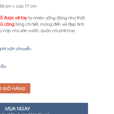
3.800.000 ₫.
 34 cm + cao 77 cm
ỗ được vẽ tay
tự nhiên, sống động như thật.
hủ công
từng chi tiết, mang đến vẻ đẹp tinh
phù hợp cho sân vườn, quán cà phê hay
phí vận chuyển.
cầu.
O GIỎ HÀNG
MUA NGAY