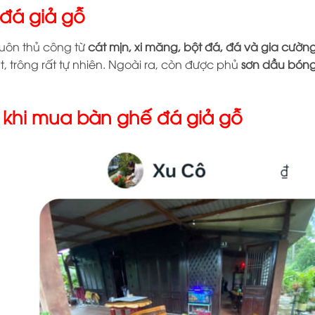
 đá giả gỗ
uôn thủ công từ
cát mịn, xi măng, bột đá, đá và gia cườn
, trông rất tự nhiên. Ngoài ra, còn được phủ
sơn dầu bón
khi mua bàn ghế đá giả gỗ