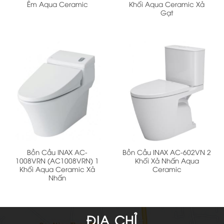
Êm Aqua Ceramic
Khối Aqua Ceramic Xả
Gạt
Bồn Cầu INAX AC-
Bồn Cầu INAX AC-602VN 2
1008VRN (AC1008VRN) 1
Khối Xả Nhấn Aqua
Khối Aqua Ceramic Xả
Ceramic
Nhấn
ĐỊA CHỈ