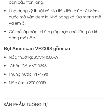
bàn cầu trơn láng.
Ứng dụng kỹ thuật xả rửa tiên tiến giúp tiết kiệm
nước mà vẫn đem lại khả năng xả rửa mạnh mẽ
và êm ái.
Có thể lắp nắp roi êm giúp hạn chế tiếng ồn khi
đóng mở nắp
Bệt American VF2398 gồm có
Nắp thường: SCVN4500-WT
Chân Cầu: VF-3396
Thùng nước: VF-4798
Nắp êm: +200.000Đ
SẢN PHẨM TƯƠNG TỰ