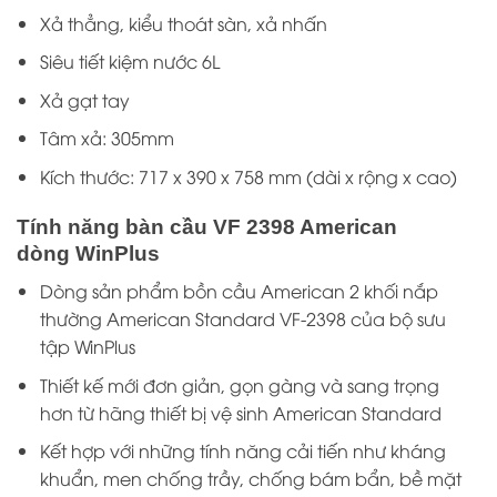
Xả thẳng, kiểu thoát sàn, xả nhấn
Siêu tiết kiệm nước 6L
Xả gạt tay
Tâm xả: 305mm
Kích thước: 717 x 390 x 758 mm (dài x rộng x cao)
Tính năng bàn cầu VF 2398 American
dòng WinPlus
Dòng sản phẩm bồn cầu American 2 khối nắp
thường American Standard VF-2398 của bộ sưu
tập WinPlus
Thiết kế mới đơn giản, gọn gàng và sang trọng
hơn từ hãng
thiết bị vệ sinh American Standard
Kết hợp với những tính năng cải tiến như kháng
khuẩn, men chống trầy, chống bám bẩn, bề mặt