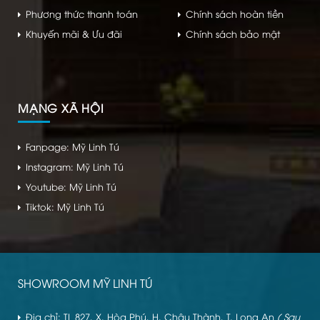
Phương thức thanh toán
Chính sách hoàn tiền
Khuyến mãi & Ưu đãi
Chính sách bảo mật
MẠNG XÃ HỘI
Fanpage: Mỹ Linh Tú
Instagram: Mỹ Linh Tú
Youtube: Mỹ Linh Tú
Tiktok: Mỹ Linh Tú
SHOWROOM MỸ LINH TÚ
Địa chỉ: TL 827, X. Hòa Phú, H. Châu Thành, T. Long An
( Sau