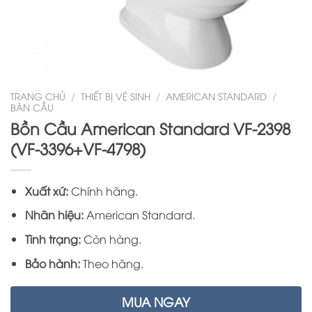
TRANG CHỦ
/
THIẾT BỊ VỆ SINH
/
AMERICAN STANDARD
/
BÀN CẦU
Bồn Cầu American Standard VF-2398
(VF-3396+VF-4798)
Xuất xứ:
Chính hãng.
Nhãn hiệu:
American Standard.
Tình trạng:
Còn hàng.
Bảo hành:
Theo hãng.
MUA NGAY