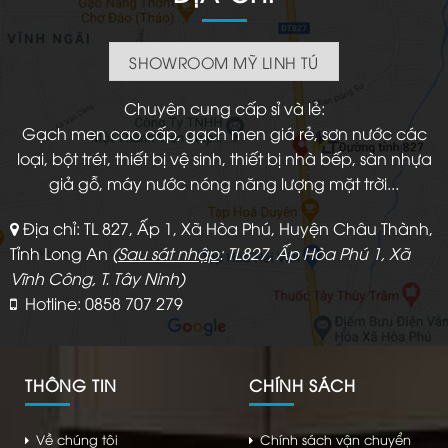
SHOWROOM MỸ LINH TÚ
Chuyên cung cấp sỉ và lẻ:
Gạch men cao cấp, gạch men giá rẻ, sơn nước các
loại, bột trét, thiết bị vệ sinh, thiết bị nhà bếp, sàn nhựa
giả gỗ, máy nước nóng năng lượng mặt trời...
Địa chỉ: TL 827, Ấp 1, Xã Hòa Phú, Huyện Châu Thành,
Tỉnh Long An
(
Sau sát nhập
: TL827, Ấp Hòa Phú 1, Xã
Vĩnh Công, T. Tây Ninh)
Hotline: 0858 707 279
THÔNG TIN
CHÍNH SÁCH
Về chúng tôi
Chính sách vận chuyển