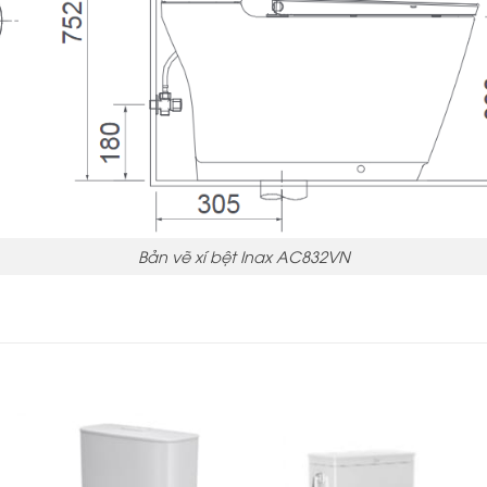
​Bản vẽ xí bệt Inax AC832VN