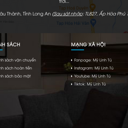
trời...
hâu Thành, Tỉnh Long An
(
Sau sát nhập
: TL827, Ấp Hòa Phú 1
NH SÁCH
MẠNG XÃ HỘI
nh sách vận chuyển
Fanpage: Mỹ Linh Tú
nh sách hoàn tiền
Instagram: Mỹ Linh Tú
nh sách bảo mật
Youtube: Mỹ Linh Tú
Tiktok: Mỹ Linh Tú