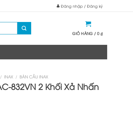
Đăng nhập / Đăng ký
GIỎ HÀNG /
0
₫
/
INAX
/
BÀN CẦU INAX
AC-832VN 2 Khối Xả Nhấn