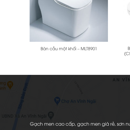
+
+
Bàn cầu một khối – MLT8901
(C
Gạch men cao cấp, gạch men giá rẻ, sơn nước