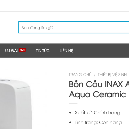
Tìm
kiếm:
ƯU ĐÃI
TIN TỨC
LIÊN HỆ
TRANG CHỦ
/
THIẾT BỊ VỆ SINH
Bồn Cầu INAX 
Aqua Ceramic
Xuất xứ: Chính hãng
Tình trạng: Còn hàng