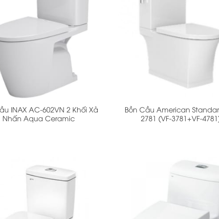
+
ầu INAX AC-602VN 2 Khối Xả
Bồn Cầu American Standar
Nhấn Aqua Ceramic
2781 (VF-3781+VF-4781