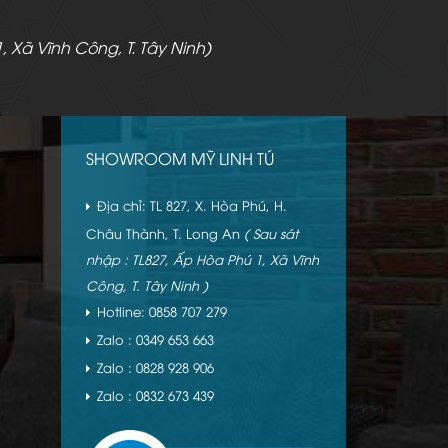
, Xã Vĩnh Công, T. Tây Ninh)
SHOWROOM MỸ LINH TÚ
Địa chỉ: TL 827, X. Hòa Phú, H.
Châu Thành, T. Long An
( Sau sát
nhập : TL827, Ấp Hòa Phú 1, Xã Vĩnh
Công, T. Tây Ninh )
Hotline: 0858 707 279
Zalo : 0349 653 663
Zalo : 0828 928 906
Zalo : 0832 673 439