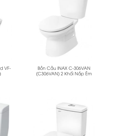
+
d VF-
Bồn Cầu INAX C-306VAN
)
(C306VAN) 2 Khối Nắp Êm