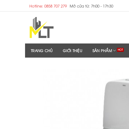
Skip
Hotline: 0858 707 279
Mở cửa từ: 7h00 - 17h30
to
content
TRANG CHỦ
GIỚI THIỆU
SẢN PHẨM