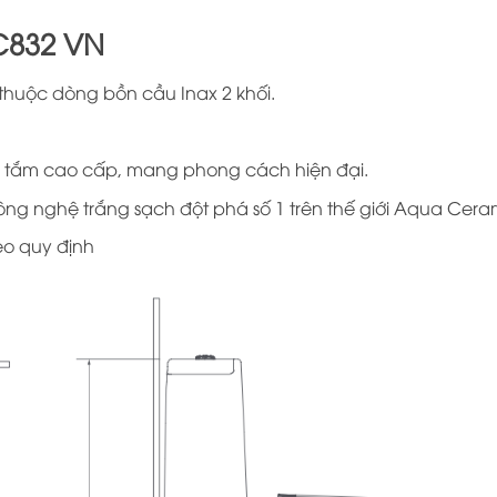
AC832 VN
thuộc dòng bồn cầu Inax 2 khối.
g tắm cao cấp, mang phong cách hiện đại.
 nghệ trắng sạch đột phá số 1 trên thế giới Aqua Cera
o quy định