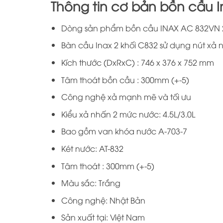
Thông tin cơ bản bồn cầu I
Dòng sản phẩm bồn cầu INAX AC 832VN 2
Bàn cầu Inax 2 khối C832 sử dụng n
út xả 
Kích thước (DxRxC) : 746 x 376 x 752 mm
Tâm thoát bồn cầu : 300mm (+-5)
Công nghệ xả mạnh mẽ và tối ưu
Kiểu xả nhấn 2 mức nước: 4.5L/3.0L
Bao gồm van khóa nước A-703-7
Két nước: AT-832
Tâm thoát : 300mm (+-5)
Màu sắc: Trắng
Công nghệ: Nhật Bản
Sản xuất tại: Việt Nam