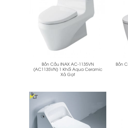
+
+
Bồn Cầu INAX AC-1135VN
Bồn C
(AC1135VN) 1 Khối Aqua Ceramic
Xả Gạt