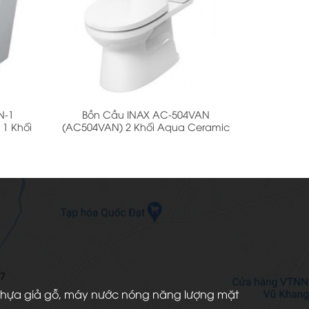
+
N-1
Bồn Cầu INAX AC-504VAN
1 Khối
(AC504VAN) 2 Khối Aqua Ceramic
àn nhựa giả gỗ, máy nước nóng năng lượng mặt