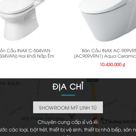
+
Bồn Cầu INAX C-504VAN
Bàn Cầu INAX AC-909VR
504VAN) Hai Khối Nắp Êm
(AC909VRN1) Aqua Ceramic 
10.430.000
₫
ĐỊA CHỈ
SHOWROOM MỸ LINH TÚ
Chuyên cung cấp sỉ và lẻ:
 các loại, bột trét, thiết bị vệ sinh, thiết bị nhà bếp, s