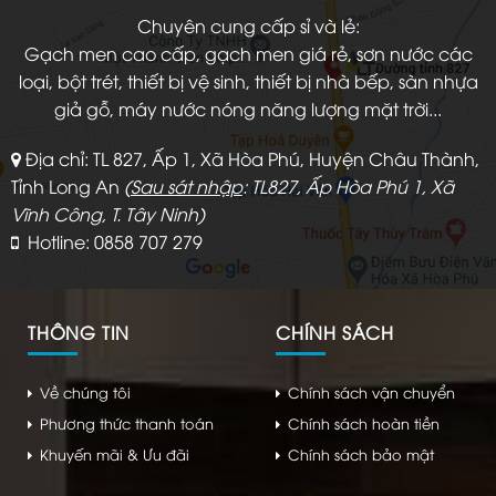
Chuyên cung cấp sỉ và lẻ:
Gạch men cao cấp, gạch men giá rẻ, sơn nước các
loại, bột trét, thiết bị vệ sinh, thiết bị nhà bếp, sàn nhựa
giả gỗ, máy nước nóng năng lượng mặt trời...
Địa chỉ: TL 827, Ấp 1, Xã Hòa Phú, Huyện Châu Thành,
Tỉnh Long An
(
Sau sát nhập
: TL827, Ấp Hòa Phú 1, Xã
Vĩnh Công, T. Tây Ninh)
Hotline: 0858 707 279
THÔNG TIN
CHÍNH SÁCH
Về chúng tôi
Chính sách vận chuyển
Phương thức thanh toán
Chính sách hoàn tiền
Khuyến mãi & Ưu đãi
Chính sách bảo mật