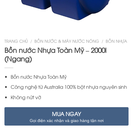
TRANG CHỦ
/
BỒN NƯỚC & MÁY NƯỚC NÓNG
/
BỒN NHỰA
Bồn nước Nhựa Toàn Mỹ – 2000l
(Ngang)
Bồn nước Nhựa Toàn Mỹ
Công nghệ từ Australia 100% bột nhựa nguyên sinh
Không nứt vỡ
MUA NGAY
Gọi điện xác nhận và giao hàng tận nơi