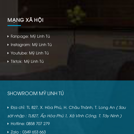
MẠNG XÃ HỘI
Fanpage: Mỹ Linh Tú
Instagram: Mỹ Linh Tú
Youtube: Mỹ Linh Tú
Tiktok: Mỹ Linh Tú
SHOWROOM MỸ LINH TÚ
Địa chỉ: TL 827, X. Hòa Phú, H. Châu Thành, T. Long An
( Sau
sát nhập : TL827, Ấp Hòa Phú 1, Xã Vĩnh Công, T. Tây Ninh )
Hotline: 0858 707 279
Zalo : 0349 653 663