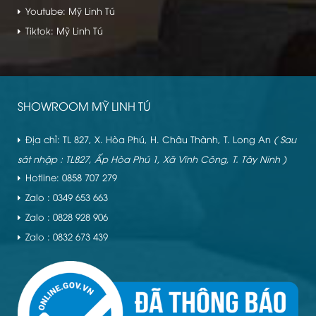
Youtube: Mỹ Linh Tú
Tiktok: Mỹ Linh Tú
SHOWROOM MỸ LINH TÚ
Địa chỉ: TL 827, X. Hòa Phú, H. Châu Thành, T. Long An
( Sau
sát nhập : TL827, Ấp Hòa Phú 1, Xã Vĩnh Công, T. Tây Ninh )
Hotline: 0858 707 279
Zalo : 0349 653 663
Zalo : 0828 928 906
Zalo : 0832 673 439