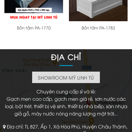
Bồn tắm PA-1770
Bồn tắm PA-1782
ĐỊA CHỈ
SHOWROOM MỸ LINH TÚ
Chuyên cung cấp sỉ và lẻ:
Gạch men cao cấp, gạch men giá rẻ, sơn nước các
loại, bột trét, thiết bị vệ sinh, thiết bị nhà bếp, sàn nhựa
giả gỗ, máy nước nóng năng lượng mặt trời...
Địa chỉ: TL 827, Ấp 1, Xã Hòa Phú, Huyện Châu Thành,