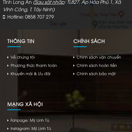
Tỉnh Long An
(
Sau sát nhập
: TL827, Ấp Hòa Phú 1, Xã
Vĩnh Công, T. Tây Ninh)
Hotline: 0858 707 279
THÔNG TIN
CHÍNH SÁCH
Về chúng tôi
Chính sách vận chuyển
Phương thức thanh toán
Chính sách hoàn tiền
Khuyến mãi & Ưu đãi
Chính sách bảo mật
MẠNG XÃ HỘI
Fanpage: Mỹ Linh Tú
Instagram: Mỹ Linh Tú