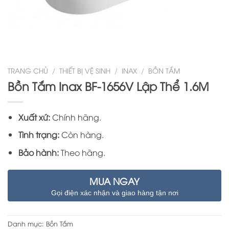
TRANG CHỦ
/
THIẾT BỊ VỆ SINH
/
INAX
/
BỒN TẮM
Bồn Tắm Inax BF-1656V Lập Thể 1.6M
Xuất xứ:
Chính hãng.
Tình trạng:
Còn hàng.
Bảo hành:
Theo hãng.
MUA NGAY
Gọi điện xác nhận và giao hàng tận nơi
Danh mục:
Bồn Tắm