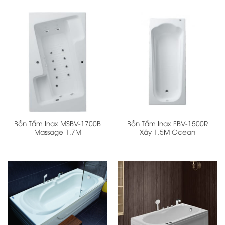
là:
tại
25.900.000 ₫.
là:
13.800.000 ₫.
Bồn Tắm Inax MSBV-1700B
Bồn Tắm Inax FBV-1500R
Massage 1.7M
Xây 1.5M Ocean