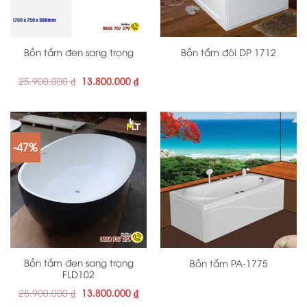
Bồn tắm đen sang trọng
Bồn tắm đôi DP 1712
Giá
Giá
25.900.000
₫
13.800.000
₫
gốc
hiện
là:
tại
25.900.000 ₫.
là:
13.800.000 ₫.
-47%
Bồn tắm đen sang trọng
Bồn tắm PA-1775
FLD102
Giá
Giá
25.900.000
₫
13.800.000
₫
gốc
hiện