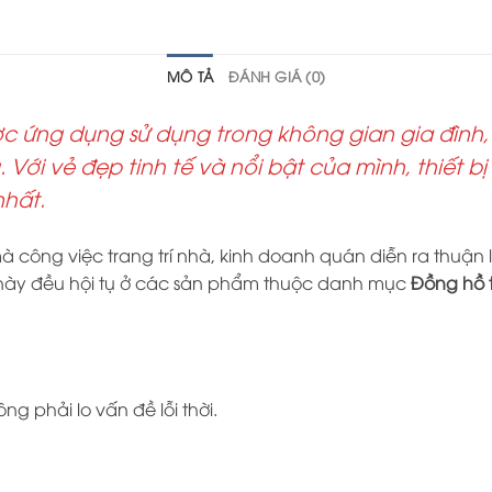
MÔ TẢ
ĐÁNH GIÁ (0)
ợc ứng dụng sử dụng trong không gian gia đình
 Với vẻ đẹp tinh tế và nổi bật của mình, thiết b
nhất.
ông việc trang trí nhà, kinh doanh quán diễn ra thuận lợi
ều này đều hội tụ ở các sản phẩm thuộc danh mục
Đồng hồ t
 phải lo vấn đề lỗi thời.