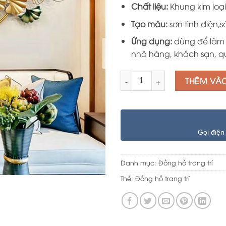
Chất liệu:
Khung kim loại,
Tạo màu:
sơn tĩnh điện
Ứng dụng:
dùng để làm 
nhà hàng, khách sạn, qu
Số lượng
THÊM VÀ
Gọi điện
Danh mục:
Đồng hồ trang trí
Thẻ:
Đồng hồ trang trí