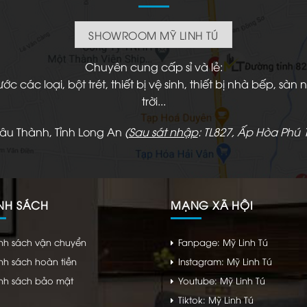
SHOWROOM MỸ LINH TÚ
Chuyên cung cấp sỉ và lẻ:
 các loại, bột trét, thiết bị vệ sinh, thiết bị nhà bếp, s
trời...
hâu Thành, Tỉnh Long An
(
Sau sát nhập
: TL827, Ấp Hòa Phú 1
NH SÁCH
MẠNG XÃ HỘI
nh sách vận chuyển
Fanpage: Mỹ Linh Tú
nh sách hoàn tiền
Instagram: Mỹ Linh Tú
nh sách bảo mật
Youtube: Mỹ Linh Tú
Tiktok: Mỹ Linh Tú