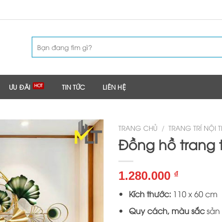
Tìm
kiếm:
ƯU ĐÃI
TIN TỨC
LIÊN HỆ
TRANG CHỦ
/
TRANG TRÍ NỘI 
Đồng hồ trang t
1.280.000
₫
Kích thước:
110 x 60 cm
Quy cách, màu sắc
sản 