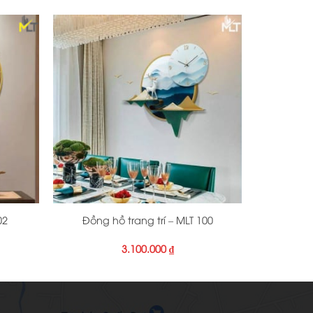
+
02
Đồng hồ trang trí – MLT 100
3.100.000
₫