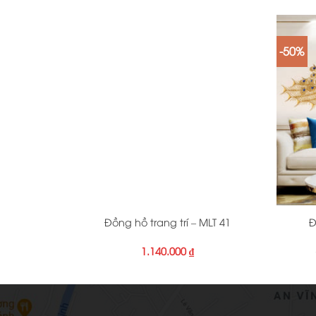
-50%
+
+
Đồng hồ trang trí – MLT 41
Đ
1.140.000
₫