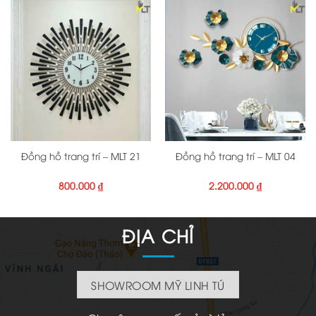
Đồng hồ trang trí – MLT 21
Đồng hồ trang trí – MLT 04
800.000
₫
2.200.000
₫
ĐỊA CHỈ
SHOWROOM MỸ LINH TÚ