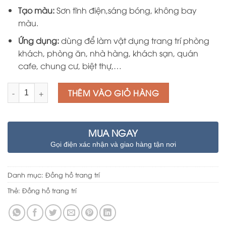
Tạo màu:
Sơn tĩnh điện,sáng bóng, không bay
màu.
Ứng dụng:
dùng để làm vật dụng trang trí phòng
khách, phòng ăn, nhà hàng, khách sạn, quán
cafe, chung cư, biệt thự,…
Số lượng
THÊM VÀO GIỎ HÀNG
MUA NGAY
Gọi điện xác nhận và giao hàng tận nơi
Danh mục:
Đồng hồ trang trí
Thẻ:
Đồng hồ trang trí