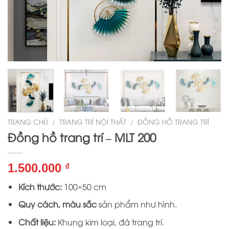
TRANG CHỦ
/
TRANG TRÍ NỘI THẤT
/
ĐỒNG HỒ TRANG TRÍ
Đồng hồ trang trí – MLT 200
1.500.000
₫
Kích thước:
100×50 cm
Quy cách, màu sắc
sản phẩm như hình.
Chất liệu:
Khung kim loại, đá trang trí.