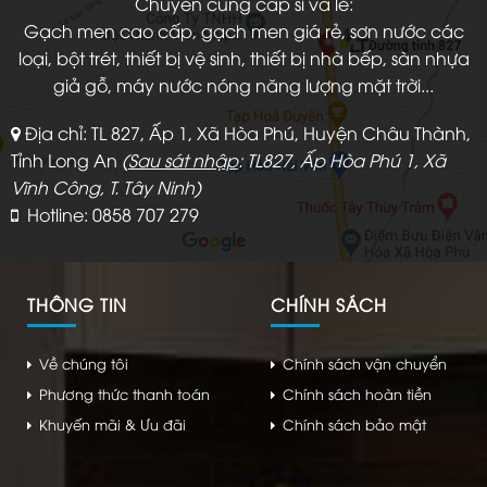
Chuyên cung cấp sỉ và lẻ:
Gạch men cao cấp, gạch men giá rẻ, sơn nước các
loại, bột trét, thiết bị vệ sinh, thiết bị nhà bếp, sàn nhựa
giả gỗ, máy nước nóng năng lượng mặt trời...
Địa chỉ: TL 827, Ấp 1, Xã Hòa Phú, Huyện Châu Thành,
Tỉnh Long An
(
Sau sát nhập
: TL827, Ấp Hòa Phú 1, Xã
Vĩnh Công, T. Tây Ninh)
Hotline: 0858 707 279
THÔNG TIN
CHÍNH SÁCH
Về chúng tôi
Chính sách vận chuyển
Phương thức thanh toán
Chính sách hoàn tiền
Khuyến mãi & Ưu đãi
Chính sách bảo mật