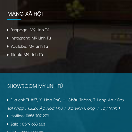
MẠNG XÃ HỘI
Fanpage: Mỹ Linh Tú
Instagram: Mỹ Linh Tú
Youtube: Mỹ Linh Tú
Tiktok: Mỹ Linh Tú
SHOWROOM MỸ LINH TÚ
Địa chỉ: TL 827, X. Hòa Phú, H. Châu Thành, T. Long An
( Sau
sát nhập : TL827, Ấp Hòa Phú 1, Xã Vĩnh Công, T. Tây Ninh )
Hotline: 0858 707 279
Zalo : 0349 653 663
Zalo : 0828 928 906