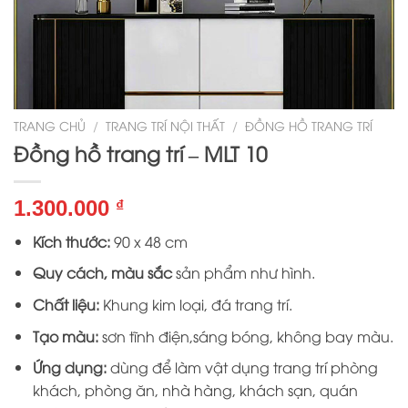
TRANG CHỦ
/
TRANG TRÍ NỘI THẤT
/
ĐỒNG HỒ TRANG TRÍ
Đồng hồ trang trí – MLT 10
1.300.000
₫
Kích thước:
90 x 48 cm
Quy cách, màu sắc
sản phẩm như hình.
Chất liệu:
Khung kim loại, đá trang trí.
Tạo màu:
sơn tĩnh điện,sáng bóng, không bay màu.
Ứng dụng:
dùng để làm vật dụng trang trí phòng
khách, phòng ăn, nhà hàng, khách sạn, quán