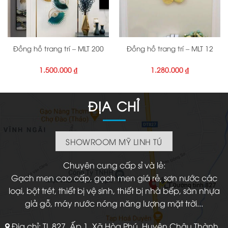
Đồng hồ trang trí – MLT 200
Đồng hồ trang trí – MLT 12
1.500.000
₫
1.280.000
₫
ĐỊA CHỈ
SHOWROOM MỸ LINH TÚ
Chuyên cung cấp sỉ và lẻ:
Gạch men cao cấp, gạch men giá rẻ, sơn nước các
loại, bột trét, thiết bị vệ sinh, thiết bị nhà bếp, sàn nhựa
giả gỗ, máy nước nóng năng lượng mặt trời...
Địa chỉ: TL 827, Ấp 1, Xã Hòa Phú, Huyện Châu Thành,