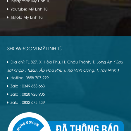
Instagram: Mỹ Linh Tú
Youtube: Mỹ Linh Tú
Tiktok: Mỹ Linh Tú
SHOWROOM MỸ LINH TÚ
Địa chỉ: TL 827, X. Hòa Phú, H. Châu Thành, T. Long An
( Sau
sát nhập : TL827, Ấp Hòa Phú 1, Xã Vĩnh Công, T. Tây Ninh )
Hotline: 0858 707 279
Zalo : 0349 653 663
Zalo : 0828 928 906
Zalo : 0832 673 439