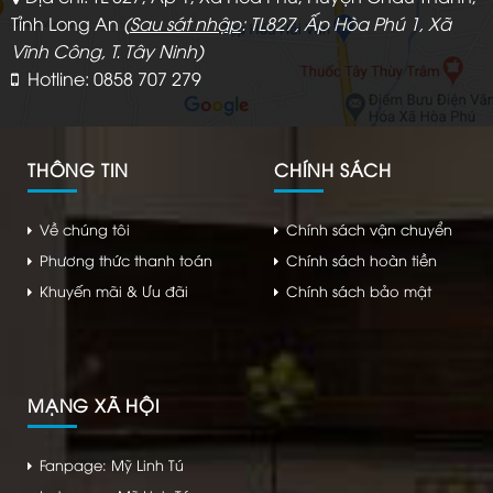
Tỉnh Long An
(
Sau sát nhập
: TL827, Ấp Hòa Phú 1, Xã
Vĩnh Công, T. Tây Ninh)
Hotline: 0858 707 279
THÔNG TIN
CHÍNH SÁCH
Về chúng tôi
Chính sách vận chuyển
Phương thức thanh toán
Chính sách hoàn tiền
Khuyến mãi & Ưu đãi
Chính sách bảo mật
MẠNG XÃ HỘI
Fanpage: Mỹ Linh Tú