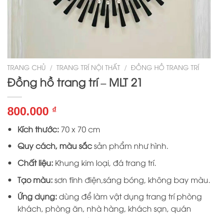
TRANG CHỦ
/
TRANG TRÍ NỘI THẤT
/
ĐỒNG HỒ TRANG TRÍ
Đồng hồ trang trí – MLT 21
800.000
₫
Kích thước:
70 x 70 cm
Quy cách, màu sắc
sản phẩm như hình.
Chất liệu:
Khung kim loại, đá trang trí.
Tạo màu:
sơn tĩnh điện,sáng bóng, không bay màu.
Ứng dụng:
dùng để làm vật dụng trang trí phòng
khách, phòng ăn, nhà hàng, khách sạn, quán