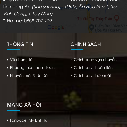
Tỉnh Long An
(
Sau sát nhập
: TL827, Ấp Hòa Phú 1, Xã
Vĩnh Công, T. Tây Ninh)
Hotline: 0858 707 279
THÔNG TIN
CHÍNH SÁCH
Về chúng tôi
Chính sách vận chuyển
Phương thức thanh toán
Chính sách hoàn tiền
Khuyến mãi & Ưu đãi
Chính sách bảo mật
MẠNG XÃ HỘI
Fanpage: Mỹ Linh Tú