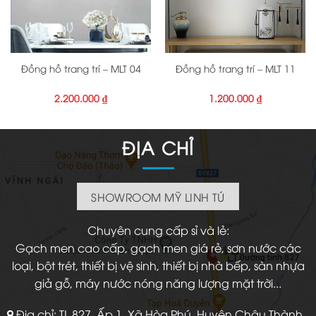
Đồng hồ trang trí – MLT 04
Đồng hồ trang trí – MLT 11
2.200.000
₫
1.200.000
₫
ĐỊA CHỈ
SHOWROOM MỸ LINH TÚ
Chuyên cung cấp sỉ và lẻ:
Gạch men cao cấp, gạch men giá rẻ, sơn nước các
loại, bột trét, thiết bị vệ sinh, thiết bị nhà bếp, sàn nhựa
giả gỗ, máy nước nóng năng lượng mặt trời...
Địa chỉ: TL 827, Ấp 1, Xã Hòa Phú, Huyện Châu Thành,