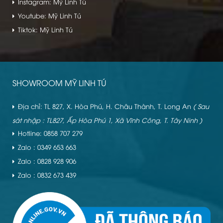
Instagram: Mỹ Linh Tú
Youtube: Mỹ Linh Tú
Tiktok: Mỹ Linh Tú
SHOWROOM MỸ LINH TÚ
Địa chỉ: TL 827, X. Hòa Phú, H. Châu Thành, T. Long An
( Sau
sát nhập : TL827, Ấp Hòa Phú 1, Xã Vĩnh Công, T. Tây Ninh )
Hotline: 0858 707 279
Zalo : 0349 653 663
Zalo : 0828 928 906
Zalo : 0832 673 439