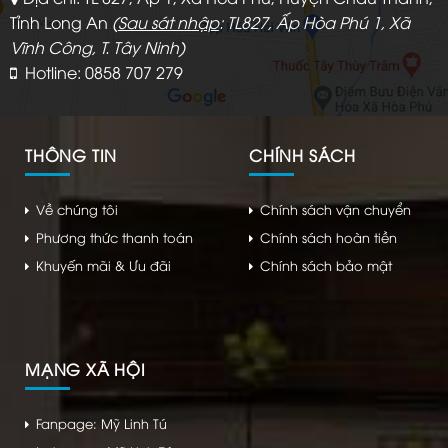
Tỉnh Long An
(
Sau sát nhập
: TL827, Ấp Hòa Phú 1, Xã
Vĩnh Công, T. Tây Ninh)
Hotline: 0858 707 279
THÔNG TIN
CHÍNH SÁCH
Về chúng tôi
Chính sách vận chuyển
Phương thức thanh toán
Chính sách hoàn tiền
Khuyến mãi & Ưu đãi
Chính sách bảo mật
MẠNG XÃ HỘI
Fanpage: Mỹ Linh Tú