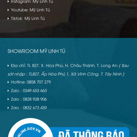
Instagram: Mỹ Linh Tú
Youtube: Mỹ Linh Tú
Tiktok: Mỹ Linh Tú
SHOWROOM MỸ LINH TÚ
Địa chỉ: TL 827, X. Hòa Phú, H. Châu Thành, T. Long An
( Sau
sát nhập : TL827, Ấp Hòa Phú 1, Xã Vĩnh Công, T. Tây Ninh )
Hotline: 0858 707 279
Zalo : 0349 653 663
Zalo : 0828 928 906
Zalo : 0832 673 439