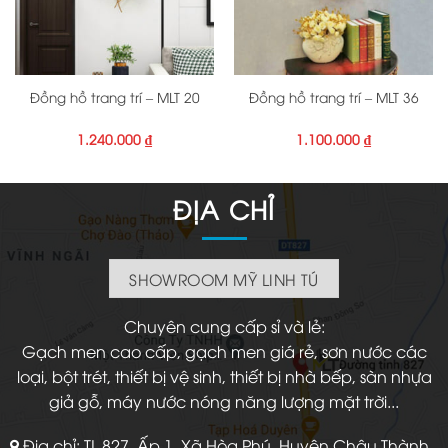
Đồng hồ trang trí – MLT 20
Đồng hồ trang trí – MLT 36
1.240.000
₫
1.100.000
₫
ĐỊA CHỈ
SHOWROOM MỸ LINH TÚ
Chuyên cung cấp sỉ và lẻ:
Gạch men cao cấp, gạch men giá rẻ, sơn nước các
loại, bột trét, thiết bị vệ sinh, thiết bị nhà bếp, sàn nhựa
giả gỗ, máy nước nóng năng lượng mặt trời...
Địa chỉ: TL 827, Ấp 1, Xã Hòa Phú, Huyện Châu Thành,