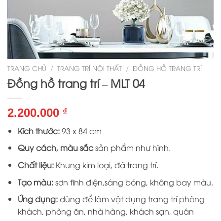
TRANG CHỦ
/
TRANG TRÍ NỘI THẤT
/
ĐỒNG HỒ TRANG TRÍ
Đồng hồ trang trí – MLT 04
2.200.000
₫
Kích thước:
93 x 84 cm
Quy cách, màu sắc
sản phẩm như hình.
Chất liệu:
Khung kim loại, đá trang trí.
Tạo màu:
sơn tĩnh điện,sáng bóng, không bay màu.
Ứng dụng:
dùng để làm vật dụng trang trí phòng
khách, phòng ăn, nhà hàng, khách sạn, quán