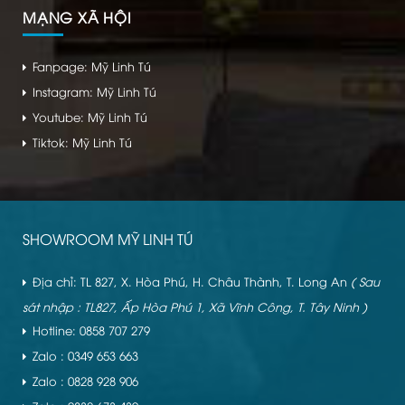
MẠNG XÃ HỘI
Fanpage: Mỹ Linh Tú
Instagram: Mỹ Linh Tú
Youtube: Mỹ Linh Tú
Tiktok: Mỹ Linh Tú
SHOWROOM MỸ LINH TÚ
Địa chỉ: TL 827, X. Hòa Phú, H. Châu Thành, T. Long An
( Sau
sát nhập : TL827, Ấp Hòa Phú 1, Xã Vĩnh Công, T. Tây Ninh )
Hotline: 0858 707 279
Zalo : 0349 653 663
Zalo : 0828 928 906