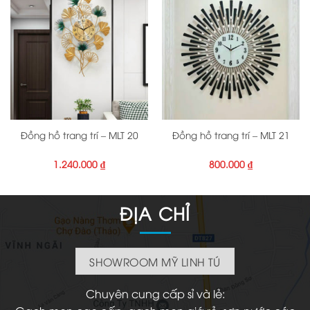
Đồng hồ trang trí – MLT 20
Đồng hồ trang trí – MLT 21
1.240.000
₫
800.000
₫
ĐỊA CHỈ
SHOWROOM MỸ LINH TÚ
Chuyên cung cấp sỉ và lẻ: