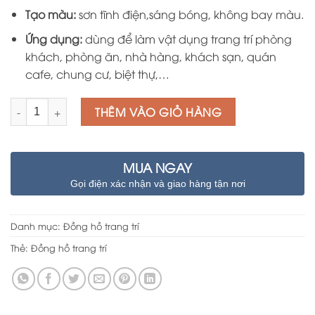
Tạo màu:
sơn tĩnh điện,sáng bóng, không bay màu.
Ứng dụng:
dùng để làm vật dụng trang trí phòng
khách, phòng ăn, nhà hàng, khách sạn, quán
cafe, chung cư, biệt thự,…
Số lượng
THÊM VÀO GIỎ HÀNG
MUA NGAY
Gọi điện xác nhận và giao hàng tận nơi
Danh mục:
Đồng hồ trang trí
Thẻ:
Đồng hồ trang trí