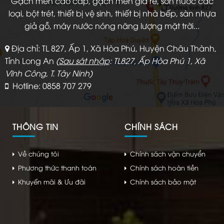
Gạch men cao cấp, gạch men giá rẻ, sơn nước các
loại, bột trét, thiết bị vệ sinh, thiết bị nhà bếp, sàn nhựa
giả gỗ, máy nước nóng năng lượng mặt trời...
Địa chỉ: TL 827, Ấp 1, Xã Hòa Phú, Huyện Châu Thành,
Tỉnh Long An
(
Sau sát nhập
: TL827, Ấp Hòa Phú 1, Xã
Vĩnh Công, T. Tây Ninh)
Hotline: 0858 707 279
THÔNG TIN
CHÍNH SÁCH
Về chúng tôi
Chính sách vận chuyển
Phương thức thanh toán
Chính sách hoàn tiền
Khuyến mãi & Ưu đãi
Chính sách bảo mật