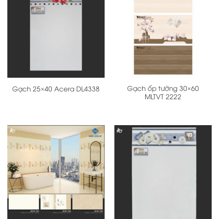
Gạch ốp tường 30×60
Gạch 25×40 Acera DL4338
MLTVT 2222