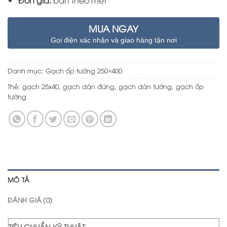
Đơn giá:
bán theo mét
MUA NGAY
Gọi điện xác nhận và giao hàng tận nơi
Danh mục:
Gạch ốp tường 250×400
Thẻ:
gạch 25x40
,
gạch dán đứng
,
gạch dán tường
,
gạch ốp
tường
MÔ TẢ
ĐÁNH GIÁ (0)
TIÊU CHUẨN KỸ THUẬT