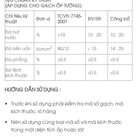
(ÁP DỤNG CHO GẠCH ỐP TƯỜNG)
Chỉ tiêu kỹ
TCVN 7745-
Đơn vị
EN159
Công bố
thuật
2007
Độ hút
%
>10
10÷20
10÷20
nước
2
Độ bền uốn
BQ12
≥ 15
14÷25
N/mm
Độ phẳng
%
±0.5
±0.5
±0.5
Sai lệch
%
±0.5
±0.5
±0.5
kích thước
HƯỚNG DẪN SỬ DỤNG :
Trước khi sử dụng phải kiểm tra mã số gạch, mã
kích thước, lô hàng
Nên sử dụng cùng loại mã số và mã kích thước
trong một diện tích ốp hoặc lát