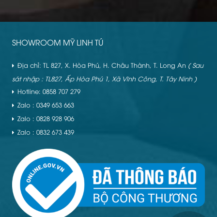
SHOWROOM MỸ LINH TÚ
Địa chỉ: TL 827, X. Hòa Phú, H. Châu Thành, T. Long An
( Sau
sát nhập : TL827, Ấp Hòa Phú 1, Xã Vĩnh Công, T. Tây Ninh )
Hotline: 0858 707 279
Zalo : 0349 653 663
Zalo : 0828 928 906
Zalo : 0832 673 439