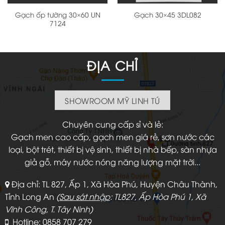
Gạch ốp tường 30×60 UN
Gạch 30×45 3DL082
7124
ĐỊA CHỈ
SHOWROOM MỸ LINH TÚ
Chuyên cung cấp sỉ và lẻ:
Gạch men cao cấp, gạch men giá rẻ, sơn nước các
loại, bột trét, thiết bị vệ sinh, thiết bị nhà bếp, sàn nhựa
giả gỗ, máy nước nóng năng lượng mặt trời...
Địa chỉ: TL 827, Ấp 1, Xã Hòa Phú, Huyện Châu Thành,
Tỉnh Long An
(
Sau sát nhập
: TL827, Ấp Hòa Phú 1, Xã
Vĩnh Công, T. Tây Ninh)
Hotline: 0858 707 279