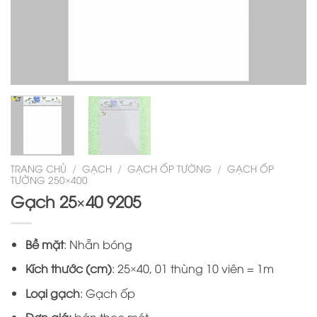
TRANG CHỦ
/
GẠCH
/
GẠCH ỐP TƯỜNG
/
GẠCH ỐP
TƯỜNG 250×400
Gạch 25×40 9205
Bề mặt
: Nhẵn bóng
Kích thước (cm)
: 25×40, 01 thùng 10 viên = 1m
Loại gạch
: Gạch ốp