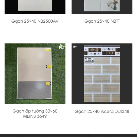
Gạch 25×40 NB2500AV
Gạch 25×40 NBTT
Gạch ốp tường 30×60
Gạch 25×40 Acera DL4348
MLTNB 3649