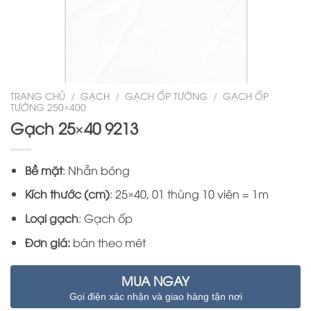
TRANG CHỦ
/
GẠCH
/
GẠCH ỐP TƯỜNG
/
GẠCH ỐP
TƯỜNG 250×400
Gạch 25×40 9213
Bề mặt
: Nhẵn bóng
Kích thước (cm)
: 25×40, 01 thùng 10 viên = 1m
Loại gạch
: Gạch ốp
Đơn giá:
bán theo mét
MUA NGAY
Gọi điện xác nhận và giao hàng tận nơi