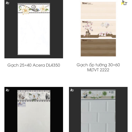
Gạch ốp tường 30×60
Gạch 25×40 Acera DL4350
MLTVT 2222