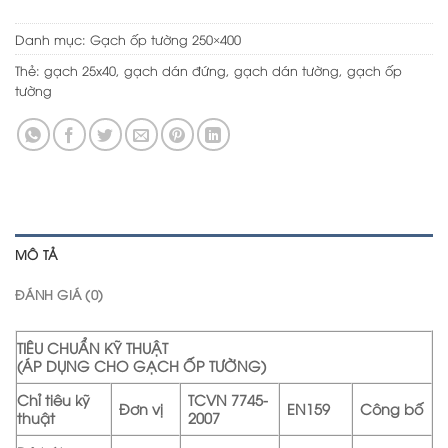
Danh mục:
Gạch ốp tường 250×400
Thẻ:
gạch 25x40
,
gạch dán đứng
,
gạch dán tường
,
gạch ốp
tường
MÔ TẢ
ĐÁNH GIÁ (0)
TIÊU CHUẨN KỸ THUẬT
(ÁP DỤNG CHO GẠCH ỐP TƯỜNG)
Chỉ tiêu kỹ
TCVN 7745-
Đơn vị
EN159
Công bố
thuật
2007