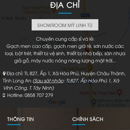
ĐỊA CHỈ
SHOWROOM MỸ LINH TÚ
Chuyên cung cấp sỉ và lẻ:
Gạch men cao cấp, gạch men giá rẻ, sơn nước các
loại, bột trét, thiết bị vệ sinh, thiết bị nhà bếp, sàn nhựa
giả gỗ, máy nước nóng năng lượng mặt trời...
Địa chỉ: TL 827, Ấp 1, Xã Hòa Phú, Huyện Châu Thành,
Tỉnh Long An
(
Sau sát nhập
: TL827, Ấp Hòa Phú 1, Xã
Vĩnh Công, T. Tây Ninh)
Hotline: 0858 707 279
THÔNG TIN
CHÍNH SÁCH