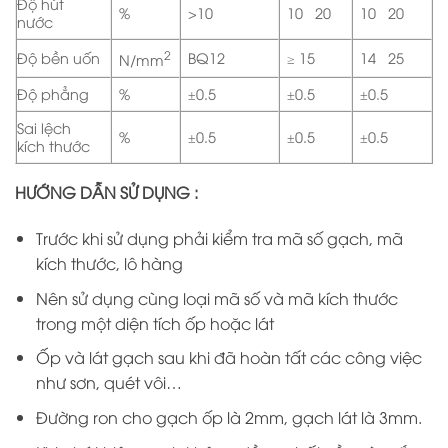
Độ hút
%
>10
10÷20
10÷20
nước
2
Độ bền uốn
BQ12
≥ 15
14÷25
N/mm
Độ phẳng
%
±0.5
±0.5
±0.5
Sai lệch
%
±0.5
±0.5
±0.5
kích thước
HƯỚNG DẪN SỬ DỤNG :
Trước khi sử dụng phải kiểm tra mã số gạch, mã
kích thước, lô hàng
Nên sử dụng cùng loại mã số và mã kích thước
trong một diện tích ốp hoặc lát
Ốp và lát gạch sau khi đã hoàn tất các công việc
như sơn, quét vôi…
Đường ron cho gạch ốp là 2mm, gạch lát là 3mm.