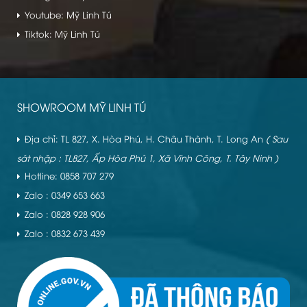
Youtube: Mỹ Linh Tú
Tiktok: Mỹ Linh Tú
SHOWROOM MỸ LINH TÚ
Địa chỉ: TL 827, X. Hòa Phú, H. Châu Thành, T. Long An
( Sau
sát nhập : TL827, Ấp Hòa Phú 1, Xã Vĩnh Công, T. Tây Ninh )
Hotline: 0858 707 279
Zalo : 0349 653 663
Zalo : 0828 928 906
Zalo : 0832 673 439