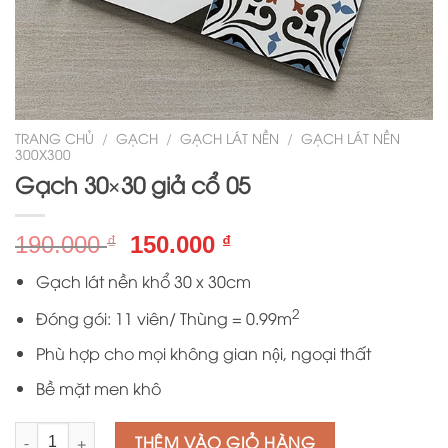
TRANG CHỦ
/
GẠCH
/
GẠCH LÁT NỀN
/
GẠCH LÁT NỀN
300X300
Gạch 30×30 giả cổ 05
Giá
Giá
190.000
150.000
₫
₫
gốc
hiện
Gạch lát nền khổ 30 x 30cm
là:
tại
190.000 ₫.
là:
2
Đóng gói: 11 viên/ Thùng = 0.99m
150.000 ₫.
Phù hợp cho mọi không gian nội, ngoại thất
Bề mặt men khô
Số lượng
THÊM VÀO GIỎ HÀNG