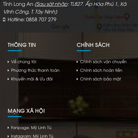
Tỉnh Long An
(
Sau sát nhập
: TL827, Ấp Hòa Phú 1, Xã
Vĩnh Công, T. Tây Ninh)
Hotline: 0858 707 279
THÔNG TIN
CHÍNH SÁCH
Về chúng tôi
Chính sách vận chuyển
Phương thức thanh toán
Chính sách hoàn tiền
Khuyến mãi & Ưu đãi
Chính sách bảo mật
MẠNG XÃ HỘI
Fanpage: Mỹ Linh Tú
Instagram: Mỹ Linh Tú