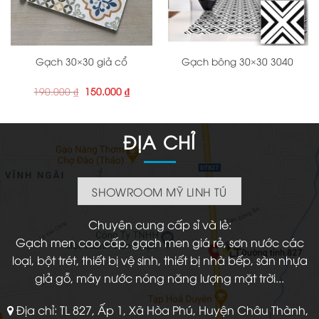
Gạch 30×30 giả cổ
Gạch bông 30×30 3040
Giá
Giá
190.000
₫
150.000
₫
gốc
hiện
là:
tại
190.000 ₫.
là:
150.000 ₫.
ĐỊA CHỈ
SHOWROOM MỸ LINH TÚ
Chuyên cung cấp sỉ và lẻ:
Gạch men cao cấp, gạch men giá rẻ, sơn nước các
loại, bột trét, thiết bị vệ sinh, thiết bị nhà bếp, sàn nhựa
giả gỗ, máy nước nóng năng lượng mặt trời...
Địa chỉ: TL 827, Ấp 1, Xã Hòa Phú, Huyện Châu Thành,