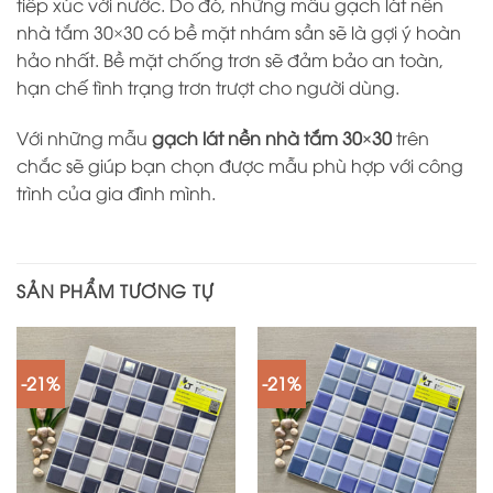
tiếp xúc với nước. Do đó, những mẫu gạch lát nền
nhà tắm 30×30 có bề mặt nhám sần sẽ là gợi ý hoàn
hảo nhất. Bề mặt chống trơn sẽ đảm bảo an toàn,
hạn chế tình trạng trơn trượt cho người dùng.
Với những mẫu
gạch lát nền nhà tắm 30×30
trên
chắc sẽ giúp bạn chọn được mẫu phù hợp với công
trình của gia đình mình.
SẢN PHẨM TƯƠNG TỰ
-21%
-21%