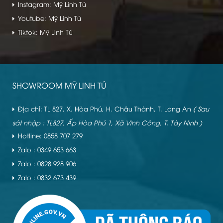
Instagram: Mỹ Linh Tú
Youtube: Mỹ Linh Tú
Tiktok: Mỹ Linh Tú
SHOWROOM MỸ LINH TÚ
Địa chỉ: TL 827, X. Hòa Phú, H. Châu Thành, T. Long An
( Sau
sát nhập : TL827, Ấp Hòa Phú 1, Xã Vĩnh Công, T. Tây Ninh )
Hotline: 0858 707 279
Zalo : 0349 653 663
Zalo : 0828 928 906
Zalo : 0832 673 439