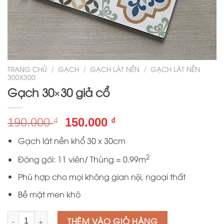
TRANG CHỦ
/
GẠCH
/
GẠCH LÁT NỀN
/
GẠCH LÁT NỀN
300X300
Gạch 30×30 giả cổ
Giá
Giá
190.000
150.000
₫
₫
gốc
hiện
Gạch lát nền khổ 30 x 30cm
là:
tại
190.000 ₫.
là:
2
Đóng gói: 11 viên/ Thùng = 0.99m
150.000 ₫.
Phù hợp cho mọi không gian nội, ngoại thất
Bề mặt men khô
Số lượng
THÊM VÀO GIỎ HÀNG