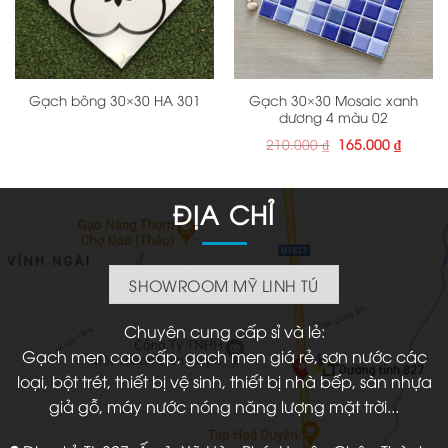
Gạch 30×30 Mosaic xanh
Gạch bông 30×30 HA 301
dương 4 màu 02
Giá
Giá
210.000
₫
165.000
₫
gốc
hiện
là:
tại
210.000 ₫.
là:
165.000
ĐỊA CHỈ
SHOWROOM MỸ LINH TÚ
Chuyên cung cấp sỉ và lẻ:
Gạch men cao cấp, gạch men giá rẻ, sơn nước các
loại, bột trét, thiết bị vệ sinh, thiết bị nhà bếp, sàn nhựa
giả gỗ, máy nước nóng năng lượng mặt trời...