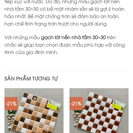
tiếp xúc với nước. Do đó, những mẫu gạch lát nền
nhà tắm 30×30 có bề mặt nhám sần sẽ là gợi ý hoàn
hảo nhất. Bề mặt chống trơn sẽ đảm bảo an toàn,
hạn chế tình trạng trơn trượt cho người dùng.
Với những mẫu
gạch lát nền nhà tắm 30×30
trên
chắc sẽ giúp bạn chọn được mẫu phù hợp với công
trình của gia đình mình.
SẢN PHẨM TƯƠNG TỰ
-21%
-21%