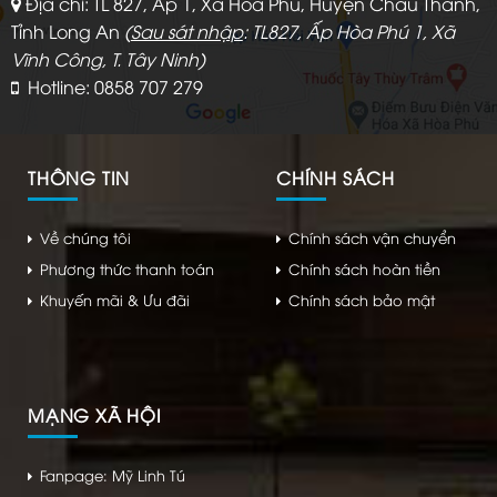
Địa chỉ: TL 827, Ấp 1, Xã Hòa Phú, Huyện Châu Thành,
Tỉnh Long An
(
Sau sát nhập
: TL827, Ấp Hòa Phú 1, Xã
Vĩnh Công, T. Tây Ninh)
Hotline: 0858 707 279
THÔNG TIN
CHÍNH SÁCH
Về chúng tôi
Chính sách vận chuyển
Phương thức thanh toán
Chính sách hoàn tiền
Khuyến mãi & Ưu đãi
Chính sách bảo mật
MẠNG XÃ HỘI
Fanpage: Mỹ Linh Tú