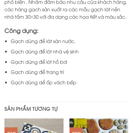
phổ biến . Nhằm đảm bảo nhu cầu của khách hàng,
các hãng gạch sản xuất ra các mẫu gạch lát nền
nhà tắm 30×30 với đa dạng các họa tiết và màu sắc.
Công dụng:
Gạch dùng để lát sàn nước.
Gạch dùng để lót nhà vệ sinh
Gạch dùng để lót hồ bơi
Gạch dùng để trang trí
Gạch dùng dể ốp vách bếp
SẢN PHẨM TƯƠNG TỰ