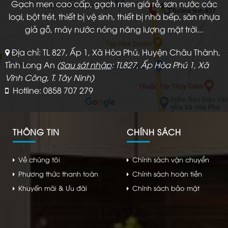
Gạch men cao cấp, gạch men giá rẻ, sơn nước các
loại, bột trét, thiết bị vệ sinh, thiết bị nhà bếp, sàn nhựa
giả gỗ, máy nước nóng năng lượng mặt trời...
Địa chỉ: TL 827, Ấp 1, Xã Hòa Phú, Huyện Châu Thành,
Tỉnh Long An
(
Sau sát nhập
: TL827, Ấp Hòa Phú 1, Xã
Vĩnh Công, T. Tây Ninh)
Hotline: 0858 707 279
THÔNG TIN
CHÍNH SÁCH
Về chúng tôi
Chính sách vận chuyển
Phương thức thanh toán
Chính sách hoàn tiền
Khuyến mãi & Ưu đãi
Chính sách bảo mật