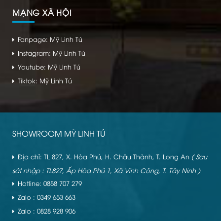
MẠNG XÃ HỘI
Fanpage: Mỹ Linh Tú
Instagram: Mỹ Linh Tú
Youtube: Mỹ Linh Tú
Tiktok: Mỹ Linh Tú
SHOWROOM MỸ LINH TÚ
Địa chỉ: TL 827, X. Hòa Phú, H. Châu Thành, T. Long An
( Sau
sát nhập : TL827, Ấp Hòa Phú 1, Xã Vĩnh Công, T. Tây Ninh )
Hotline: 0858 707 279
Zalo : 0349 653 663
Zalo : 0828 928 906