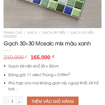
TRANG CHỦ
/
GẠCH
/
GẠCH LÁT NỀN
/
GẠCH LÁT NỀN
300X300
Gạch 30×30 Mosaic mix màu xanh
Giá
Giá
210.000
165.000
₫
₫
gốc
hiện
Gạch lát nền khổ 30 x 30cm
là:
tại
210.000 ₫.
là:
2
Đóng gói: 11 viên/ Thùng = 0.99m
165.000 ₫.
Phù hợp cho mọi không gian nội, ngoại thất, lót hồ
bơi…
Số lượng
THÊM VÀO GIỎ HÀNG