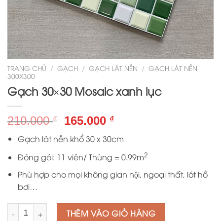
TRANG CHỦ
/
GẠCH
/
GẠCH LÁT NỀN
/
GẠCH LÁT NỀN
300X300
Gạch 30×30 Mosaic xanh lục
Giá
Giá
210.000
165.000
₫
₫
gốc
hiện
Gạch lát nền khổ 30 x 30cm
là:
tại
210.000 ₫.
là:
2
Đóng gói: 11 viên/ Thùng = 0.99m
165.000 ₫.
Phù hợp cho mọi không gian nội, ngoại thất, lót hồ
bơi…
Số lượng
THÊM VÀO GIỎ HÀNG