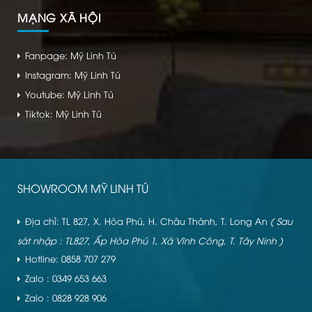
MẠNG XÃ HỘI
Fanpage: Mỹ Linh Tú
Instagram: Mỹ Linh Tú
Youtube: Mỹ Linh Tú
Tiktok: Mỹ Linh Tú
SHOWROOM MỸ LINH TÚ
Địa chỉ: TL 827, X. Hòa Phú, H. Châu Thành, T. Long An
( Sau
sát nhập : TL827, Ấp Hòa Phú 1, Xã Vĩnh Công, T. Tây Ninh )
Hotline: 0858 707 279
Zalo : 0349 653 663
Zalo : 0828 928 906