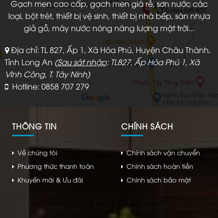
Gạch men cao cấp, gạch men giá rẻ, sơn nước các
loại, bột trét, thiết bị vệ sinh, thiết bị nhà bếp, sàn nhựa
giả gỗ, máy nước nóng năng lượng mặt trời...
Địa chỉ: TL 827, Ấp 1, Xã Hòa Phú, Huyện Châu Thành,
Tỉnh Long An
(
Sau sát nhập
: TL827, Ấp Hòa Phú 1, Xã
Vĩnh Công, T. Tây Ninh)
Hotline: 0858 707 279
THÔNG TIN
CHÍNH SÁCH
Về chúng tôi
Chính sách vận chuyển
Phương thức thanh toán
Chính sách hoàn tiền
Khuyến mãi & Ưu đãi
Chính sách bảo mật