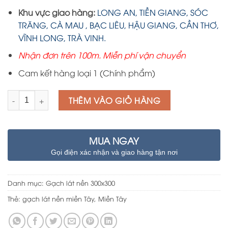
Khu vực giao hàng:
LONG AN, TIỀN GIANG, SÓC
TRĂNG, CÀ MAU , BẠC LIÊU, HẬU GIANG, CẦN THƠ,
VĨNH LONG, TRÀ VINH.
Nhận đơn trên 100m. Miễn phí vận chuyển
Cam kết hàng loại 1 (Chính phẩm)
Số lượng
THÊM VÀO GIỎ HÀNG
MUA NGAY
Gọi điện xác nhận và giao hàng tận nơi
Danh mục:
Gạch lát nền 300x300
Thẻ:
gạch lát nền miền Tây
,
Miền Tây