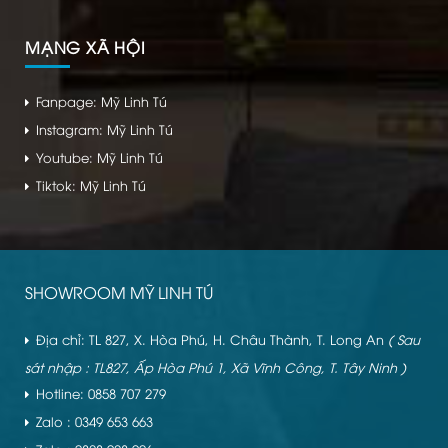
MẠNG XÃ HỘI
Fanpage: Mỹ Linh Tú
Instagram: Mỹ Linh Tú
Youtube: Mỹ Linh Tú
Tiktok: Mỹ Linh Tú
SHOWROOM MỸ LINH TÚ
Địa chỉ: TL 827, X. Hòa Phú, H. Châu Thành, T. Long An
( Sau
sát nhập : TL827, Ấp Hòa Phú 1, Xã Vĩnh Công, T. Tây Ninh )
Hotline: 0858 707 279
Zalo : 0349 653 663