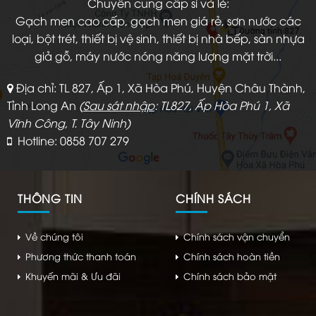
Chuyên cung cấp sỉ và lẻ:
Gạch men cao cấp, gạch men giá rẻ, sơn nước các
loại, bột trét, thiết bị vệ sinh, thiết bị nhà bếp, sàn nhựa
giả gỗ, máy nước nóng năng lượng mặt trời...
Địa chỉ: TL 827, Ấp 1, Xã Hòa Phú, Huyện Châu Thành,
Tỉnh Long An
(
Sau sát nhập
: TL827, Ấp Hòa Phú 1, Xã
Vĩnh Công, T. Tây Ninh)
Hotline: 0858 707 279
THÔNG TIN
CHÍNH SÁCH
Về chúng tôi
Chính sách vận chuyển
Phương thức thanh toán
Chính sách hoàn tiền
Khuyến mãi & Ưu đãi
Chính sách bảo mật