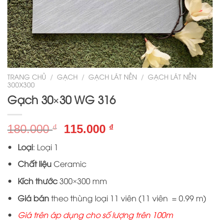
TRANG CHỦ
/
GẠCH
/
GẠCH LÁT NỀN
/
GẠCH LÁT NỀN
300X300
Gạch 30×30 WG 316
Giá
Giá
180.000
115.000
₫
₫
gốc
hiện
Loại
: Loại 1
là:
tại
180.000 ₫.
là:
Chất liệu
Ceramic
115.000 ₫.
Kích thước
300×300 mm
Giá bán
theo thùng loại 11 viên (11 viên = 0.99 m)
Giá trên áp dụng cho số lượng trên 100m