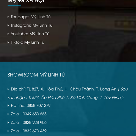
Fanpage: Mỹ Linh Tú
Instagram: Mỹ Linh Tú
Youtube: Mỹ Linh Tú
Tiktok: Mỹ Linh Tú
SHOWROOM MỸ LINH TÚ
Địa chỉ: TL 827, X. Hòa Phú, H. Châu Thành, T. Long An
( Sau
sát nhập : TL827, Ấp Hòa Phú 1, Xã Vĩnh Công, T. Tây Ninh )
Hotline: 0858 707 279
Zalo : 0349 653 663
Zalo : 0828 928 906
Zalo : 0832 673 439