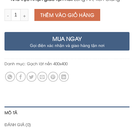
Số lượng
THÊM VÀO GIỎ HÀNG
MUA NGAY
Gọi điện xác nhận và giao hàng tận nơi
Danh mục:
Gạch lát nền 400x400
MÔ TẢ
ĐÁNH GIÁ (0)