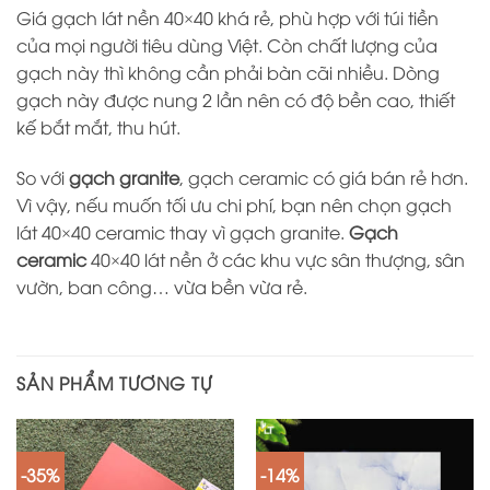
Giá gạch lát nền 40×40 khá rẻ, phù hợp với túi tiền
của mọi người tiêu dùng Việt. Còn chất lượng của
gạch này thì không cần phải bàn cãi nhiều. Dòng
gạch này được nung 2 lần nên có độ bền cao, thiết
kế bắt mắt, thu hút.
So với
gạch granite
, gạch ceramic có giá bán rẻ hơn.
Vì vậy, nếu muốn tối ưu chi phí, bạn nên chọn gạch
lát 40×40 ceramic thay vì gạch granite.
Gạch
ceramic
40×40 lát nền ở các khu vực sân thượng, sân
vườn, ban công… vừa bền vừa rẻ.
SẢN PHẨM TƯƠNG TỰ
-35%
-14%