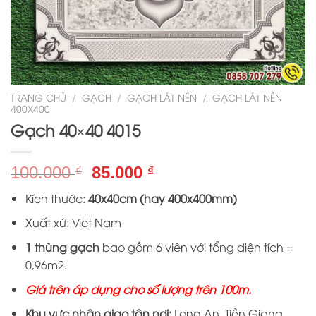
TRANG CHỦ
/
GẠCH
/
GẠCH LÁT NỀN
/
GẠCH LÁT NỀN
400X400
Gạch 40×40 4015
Giá
Giá
100.000
85.000
₫
₫
gốc
hiện
Kích thước:
40x40cm (hay 400x400mm)
là:
tại
100.000 ₫.
là:
Xuất xứ: Viet Nam
85.000 ₫.
1 thùng gạch
bao gồm 6 viên với tổng diện tích =
0,96m2.
Giá trên áp dụng cho số lượng trên 100m.
Khu vực nhận giao tận nơi:
Long An, Tiền Giang