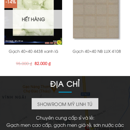
-14%
HẾT HÀNG
Gạch 40×40 4438 xanh lá
Gạch 40×40 NB LUX 4108
Giá
Giá
95.000
₫
82.000
₫
gốc
hiện
là:
tại
95.000 ₫.
là:
82.000 ₫.
ĐỊA CHỈ
SHOWROOM MỸ LINH TÚ
Chuyên cung cấp sỉ và lẻ:
Gạch men cao cấp, gạch men giá rẻ, sơn nước các