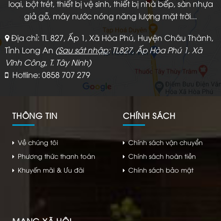
loại, bột trét, thiết bị vệ sinh, thiết bị nhà bếp, sàn nhựa
giả gỗ, máy nước nóng năng lượng mặt trời...
Địa chỉ: TL 827, Ấp 1, Xã Hòa Phú, Huyện Châu Thành,
Tỉnh Long An
(
Sau sát nhập
: TL827, Ấp Hòa Phú 1, Xã
Vĩnh Công, T. Tây Ninh)
Hotline: 0858 707 279
THÔNG TIN
CHÍNH SÁCH
Về chúng tôi
Chính sách vận chuyển
Phương thức thanh toán
Chính sách hoàn tiền
Khuyến mãi & Ưu đãi
Chính sách bảo mật
MẠNG XÃ HỘI