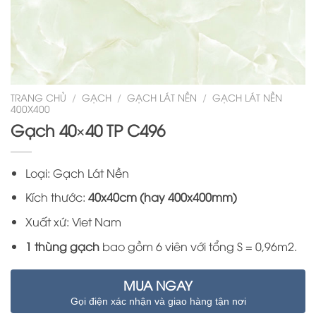
TRANG CHỦ
/
GẠCH
/
GẠCH LÁT NỀN
/
GẠCH LÁT NỀN
400X400
Gạch 40×40 TP C496
Loại: Gạch Lát Nền
Kích thước:
40x40cm (hay 400x400mm)
Xuất xứ: Viet Nam
1 thùng gạch
bao gồm 6 viên với tổng S = 0,96m2.
MUA NGAY
Gọi điện xác nhận và giao hàng tận nơi