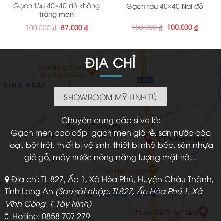
Gạch tàu 40×40 đỏ không
Gạch tàu 40×40 Nai đỏ
tráng men
Giá
Giá
180.000
₫
100.000
₫
Giá
Giá
100.000
₫
87.000
₫
gốc
hiện
gốc
hiện
là:
tại
là:
tại
180.000 ₫.
là:
100.000 ₫.
là:
100.000
87.000 ₫.
ĐỊA CHỈ
SHOWROOM MỸ LINH TÚ
Chuyên cung cấp sỉ và lẻ:
Gạch men cao cấp, gạch men giá rẻ, sơn nước các
loại, bột trét, thiết bị vệ sinh, thiết bị nhà bếp, sàn nhựa
giả gỗ, máy nước nóng năng lượng mặt trời...
Địa chỉ: TL 827, Ấp 1, Xã Hòa Phú, Huyện Châu Thành,
Tỉnh Long An
(
Sau sát nhập
: TL827, Ấp Hòa Phú 1, Xã
Vĩnh Công, T. Tây Ninh)
Hotline: 0858 707 279