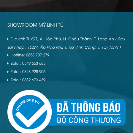
SHOWROOM MỸ LINH TÚ
Địa chỉ: TL 827, X. Hòa Phú, H. Châu Thành, T. Long An
( Sau
sát nhập : TL827, Ấp Hòa Phú 1, Xã Vĩnh Công, T. Tây Ninh )
Hotline: 0858 707 279
Zalo : 0349 653 663
Zalo : 0828 928 906
Zalo : 0832 673 439