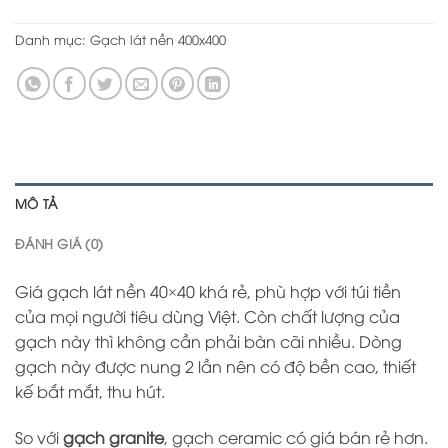
Danh mục:
Gạch lát nền 400x400
MÔ TẢ
ĐÁNH GIÁ (0)
Giá gạch lát nền 40×40 khá rẻ, phù hợp với túi tiền
của mọi người tiêu dùng Việt. Còn chất lượng của
gạch này thì không cần phải bàn cãi nhiều. Dòng
gạch này được nung 2 lần nên có độ bền cao, thiết
kế bắt mắt, thu hút.
So với
gạch granite
, gạch ceramic có giá bán rẻ hơn.