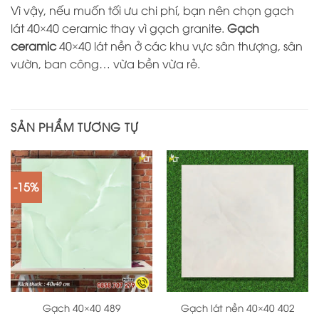
Vì vậy, nếu muốn tối ưu chi phí, bạn nên chọn gạch
lát 40×40 ceramic thay vì gạch granite.
Gạch
ceramic
40×40 lát nền ở các khu vực sân thượng, sân
vườn, ban công… vừa bền vừa rẻ.
SẢN PHẨM TƯƠNG TỰ
-15%
Gạch 40×40 489
Gạch lát nền 40×40 402