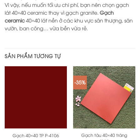
Vì vậy, nếu muốn tối ưu chi phí, bạn nên chọn gạch
lát 40×40 ceramic thay vì gạch granite.
Gạch
ceramic
40×40 lát nền ở các khu vực sân thượng, sân
vườn, ban công… vừa bền vừa rẻ.
SẢN PHẨM TƯƠNG TỰ
-35%
Gạch tàu 40×40 tráng
Gạch 40×40 TP P-4106