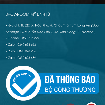
SHOWROOM MỸ LINH TÚ
Địa chỉ: TL 827, X. Hòa Phú, H. Châu Thành, T. Long An
( Sau
sát nhập : TL827, Ấp Hòa Phú 1, Xã Vĩnh Công, T. Tây Ninh )
Hotline: 0858 707 279
Zalo : 0349 653 663
Zalo : 0828 928 906
Zalo : 0832 673 439