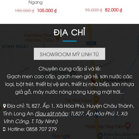
Ngang
Giá
Giá
95.000
₫
82.000
₫
Giá
Giá
185.000
₫
105.000
₫
gốc
hiện
gốc
hiện
là:
tại
là:
tại
95.000 ₫.
là:
185.000 ₫.
là:
82.000 ₫
105.000 ₫.
ĐỊA CHỈ
SHOWROOM MỸ LINH TÚ
Chuyên cung cấp sỉ và lẻ:
Gạch men cao cấp, gạch men giá rẻ, sơn nước các
loại, bột trét, thiết bị vệ sinh, thiết bị nhà bếp, sàn nhựa
giả gỗ, máy nước nóng năng lượng mặt trời...
Địa chỉ: TL 827, Ấp 1, Xã Hòa Phú, Huyện Châu Thành,
Tỉnh Long An
(
Sau sát nhập
: TL827, Ấp Hòa Phú 1, Xã
Vĩnh Công, T. Tây Ninh)
Hotline: 0858 707 279