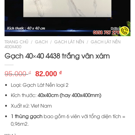
TRANG CHỦ
/
GẠCH
/
GẠCH LÁT NỀN
/
GẠCH LÁT NỀN
400X400
Gạch 40×40 4438 trắng vân xám
Giá
Giá
95.000
82.000
₫
₫
gốc
hiện
Loại: Gạch Lát Nền loại 2
là:
tại
95.000 ₫.
là:
Kích thước:
40x40cm (hay 400x400mm)
82.000 ₫.
Xuất xứ: Viet Nam
1 thùng gạch
bao gồm 6 viên với tổng diện tích =
0,96m2.