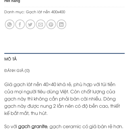
Hết hàng
Danh mục:
Gạch lát nền 400x400
MÔ TẢ
ĐÁNH GIÁ (0)
Giá gạch lát nền 40×40 khá rẻ, phù hợp với túi tiền
của mọi người tiêu dùng Việt. Còn chất lượng của
gạch này thì không cần phải bàn cãi nhiều. Dòng
gạch này được nung 2 lần nên có độ bền cao, thiết
kế bắt mắt, thu hút.
So với
gạch granite
, gạch ceramic có giá bán rẻ hơn.