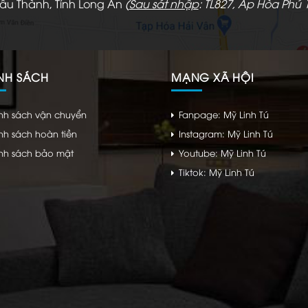
hâu Thành, Tỉnh Long An
(
Sau sát nhập
: TL827, Ấp Hòa Phú 1
NH SÁCH
MẠNG XÃ HỘI
nh sách vận chuyển
Fanpage: Mỹ Linh Tú
nh sách hoàn tiền
Instagram: Mỹ Linh Tú
nh sách bảo mật
Youtube: Mỹ Linh Tú
Tiktok: Mỹ Linh Tú