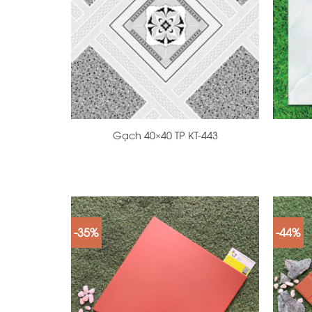
+
+
Gạch 40×40 TP KT-443
-35%
-44%