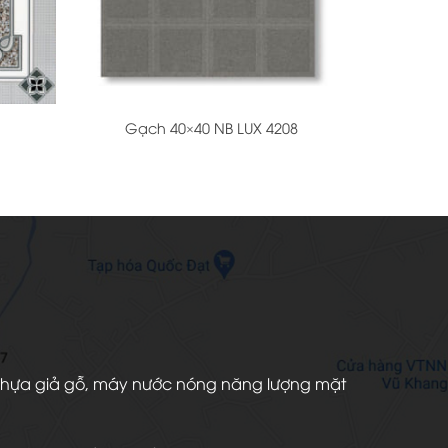
+
Gạch 40×40 NB LUX 4208
àn nhựa giả gỗ, máy nước nóng năng lượng mặt