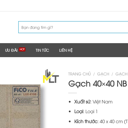
Tìm
kiếm:
ƯU ĐÃI
TIN TỨC
LIÊN HỆ
TRANG CHỦ
/
GẠCH
/
GẠCH
Gạch 40×40 NB
Xuất sứ
: Việt Nam
Loại
: Loại 1
Kích thước
: 40 x 40 cm (