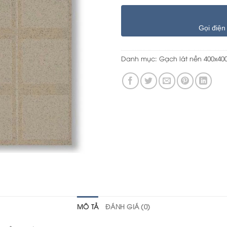
Gọi điện
Danh mục:
Gạch lát nền 400x40
MÔ TẢ
ĐÁNH GIÁ (0)