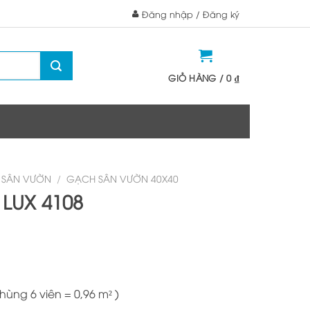
Đăng nhập / Đăng ký
GIỎ HÀNG /
0
₫
 SÂN VƯỜN
/
GẠCH SÂN VƯỜN 40X40
 LUX 4108
Thùng 6 viên = 0,96 m² )