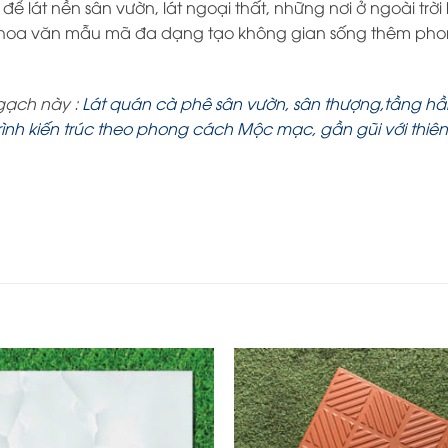
 lát nền sân vườn, lát ngoại thất, những nơi ở ngoài trời
u hoa văn mẫu mã đa dạng tạo không gian sống thêm ph
 gạch này :
Lát quán cà phê sân vườn, sân thượng,tầng hầm, 
ình kiến trúc theo phong cách Mộc mạc, gần gũi với thiên