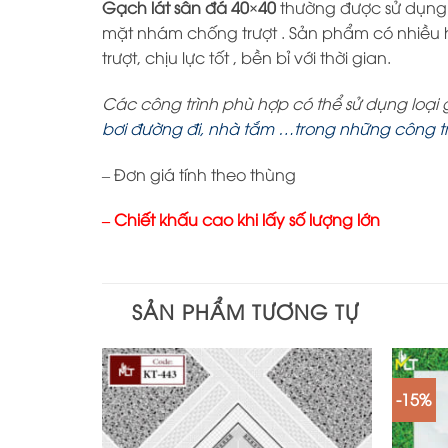
Gạch lát sân đá 40×40
thường được sử dụng để
mặt nhám chống trượt . Sản phẩm có nhiề
trượt, chịu lực tốt , bền bỉ với thời gian.
Các công trình phù hợp có thể sử dụng loại
bơi đường đi, nhà tắm …trong những công tr
– Đơn giá tính theo thùng
– Chiết khấu cao khi lấy số lượng lớn
SẢN PHẨM TƯƠNG TỰ
-15%