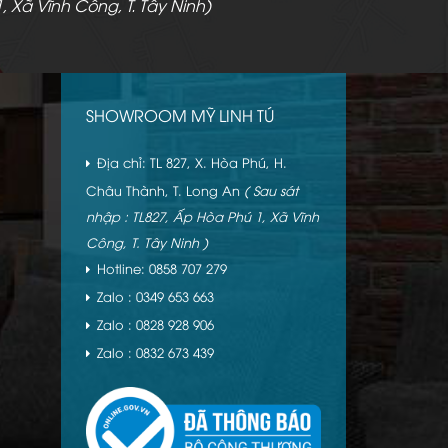
, Xã Vĩnh Công, T. Tây Ninh)
SHOWROOM MỸ LINH TÚ
Địa chỉ: TL 827, X. Hòa Phú, H.
Châu Thành, T. Long An
( Sau sát
nhập : TL827, Ấp Hòa Phú 1, Xã Vĩnh
Công, T. Tây Ninh )
Hotline: 0858 707 279
Zalo : 0349 653 663
Zalo : 0828 928 906
Zalo : 0832 673 439