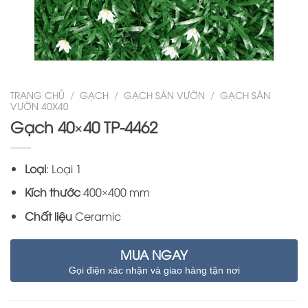
TRANG CHỦ
/
GẠCH
/
GẠCH SÂN VƯỜN
/
GẠCH SÂN
VƯỜN 40X40
Gạch 40×40 TP-4462
Loại
: Loại 1
Kích thước
400×400 mm
Chất liệu
Ceramic
MUA NGAY
Gọi điện xác nhận và giao hàng tận nơi