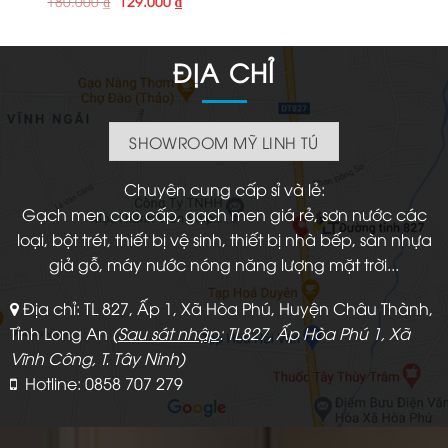
180.000
₫
129.000
₫
gốc
hiện
là:
tại
180.000 ₫.
là:
129.000 ₫.
ĐỊA CHỈ
SHOWROOM MỸ LINH TÚ
Chuyên cung cấp sỉ và lẻ:
Gạch men cao cấp, gạch men giá rẻ, sơn nước các
loại, bột trét, thiết bị vệ sinh, thiết bị nhà bếp, sàn nhựa
giả gỗ, máy nước nóng năng lượng mặt trời...
Địa chỉ: TL 827, Ấp 1, Xã Hòa Phú, Huyện Châu Thành,
Tỉnh Long An
(
Sau sát nhập
: TL827, Ấp Hòa Phú 1, Xã
Vĩnh Công, T. Tây Ninh)
Hotline: 0858 707 279