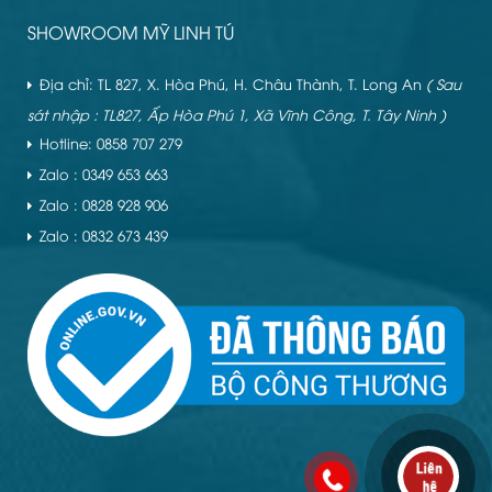
SHOWROOM MỸ LINH TÚ
Địa chỉ: TL 827, X. Hòa Phú, H. Châu Thành, T. Long An
( Sau
sát nhập : TL827, Ấp Hòa Phú 1, Xã Vĩnh Công, T. Tây Ninh )
Hotline: 0858 707 279
Zalo : 0349 653 663
Zalo : 0828 928 906
Zalo : 0832 673 439