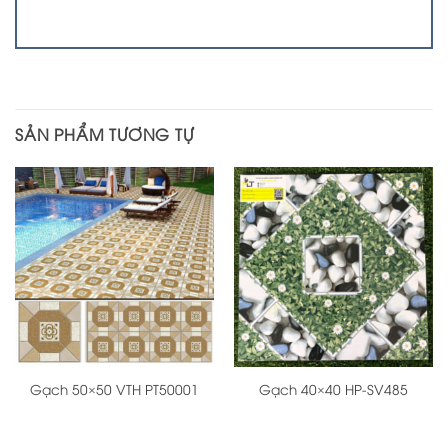
SẢN PHẨM TƯƠNG TỰ
Gạch 50×50 VTH PT50001
Gạch 40×40 HP-SV485