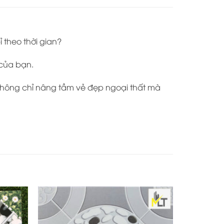
 theo thời gian?
 của bạn.
không chỉ nâng tầm vẻ đẹp ngoại thất mà