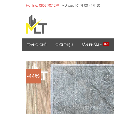
Skip
Hotline: 0858 707 279
Mở cửa từ: 7h00 - 17h30
to
content
TRANG CHỦ
GIỚI THIỆU
SẢN PHẨM
-44%