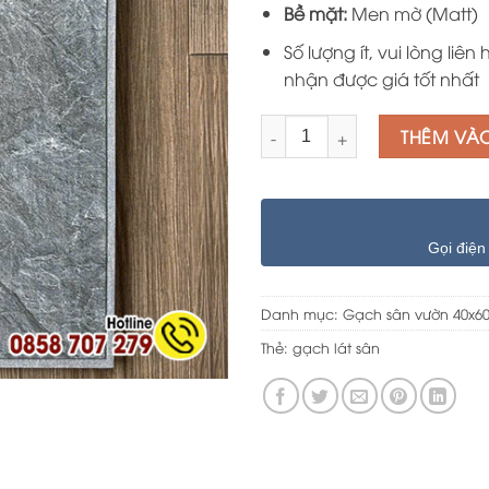
Bề mặt:
Men mờ (Matt)
Số lượng ít, vui lòng liên 
nhận được giá tốt nhất
Số lượng
THÊM VÀ
Gọi điện
Danh mục:
Gạch sân vườn 40x6
Thẻ:
gạch lát sân