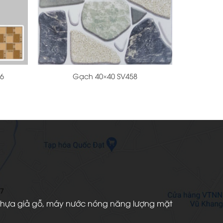
+
06
Gạch 40×40 SV458
àn nhựa giả gỗ, máy nước nóng năng lượng mặt