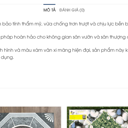
MÔ TẢ
ĐÁNH GIÁ (0)
bảo tính thẩm mỹ, vừa chống trơn trượt và chịu lực bền bỉ
ải pháp hoàn hảo cho không gian sân vườn và sân thượng
nh hình và màu xám vân xi măng hiện đại, sản phẩm này 
ử dụng.