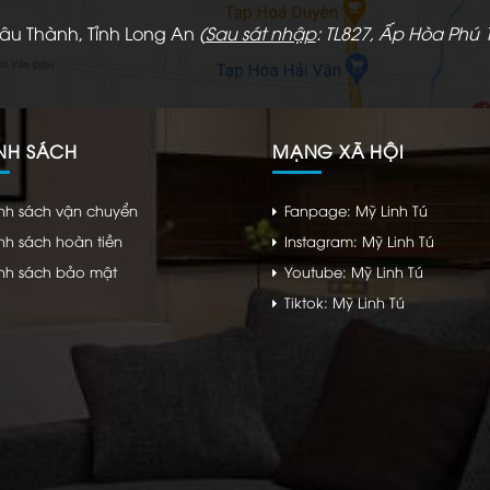
hâu Thành, Tỉnh Long An
(
Sau sát nhập
: TL827, Ấp Hòa Phú 1
NH SÁCH
MẠNG XÃ HỘI
nh sách vận chuyển
Fanpage: Mỹ Linh Tú
nh sách hoàn tiền
Instagram: Mỹ Linh Tú
nh sách bảo mật
Youtube: Mỹ Linh Tú
Tiktok: Mỹ Linh Tú