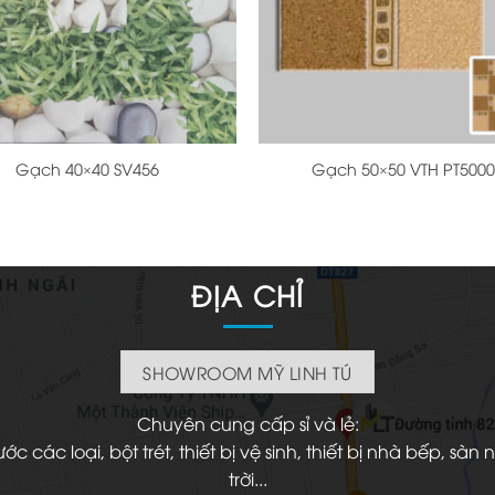
+
Gạch 40×40 SV456
Gạch 50×50 VTH PT500
ĐỊA CHỈ
SHOWROOM MỸ LINH TÚ
Chuyên cung cấp sỉ và lẻ:
 các loại, bột trét, thiết bị vệ sinh, thiết bị nhà bếp, s
trời...