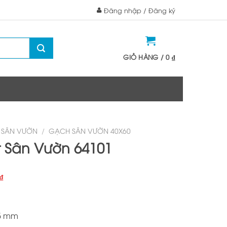
Đăng nhập / Đăng ký
GIỎ HÀNG /
0
₫
 SÂN VƯỜN
/
GẠCH SÂN VƯỜN 40X60
 Sân Vườn 64101
Giá
₫
hiện
tại
₫.
là:
5 mm