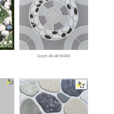
+
Gạch 40×40 SV453