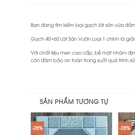
Bạn đang tìm kiếm loại gạch lát sân vừa đảm 
Gạch 40×60 Lát Sân Vườn Loại 1 chính là gi
Với chất liệu men cao cấp, bề mặt nhám đị
còn đảm bảo an toàn trong suốt quá trình s
SẢN PHẨM TƯƠNG TỰ
-28%
-28%