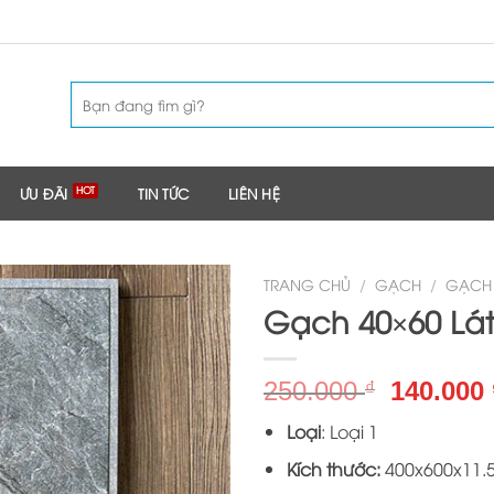
Tìm
kiếm:
ƯU ĐÃI
TIN TỨC
LIÊN HỆ
TRANG CHỦ
/
GẠCH
/
GẠCH
Gạch 40×60 Lát
Giá
250.000
140.000
₫
gốc
Loại
: Loại 1
là:
250.000 
Kích thước:
400x600x11.