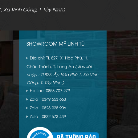
, Xã Vĩnh Công, T. Tây Ninh)
SHOWROOM MỸ LINH TÚ
Địa chỉ: TL 827, X. Hòa Phú, H.
Châu Thành, T. Long An
( Sau sát
nhập : TL827, Ấp Hòa Phú 1, Xã Vĩnh
Công, T. Tây Ninh )
Hotline: 0858 707 279
Zalo : 0349 653 663
Zalo : 0828 928 906
Zalo : 0832 673 439