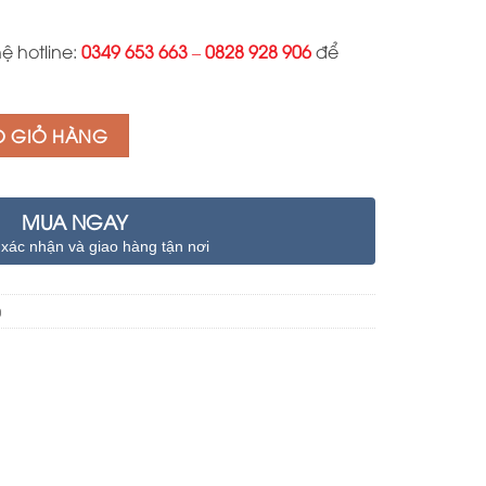
140.000 ₫.
hệ hotline:
0349 653 663
–
0828 928 906
để
O GIỎ HÀNG
MUA NGAY
 xác nhận và giao hàng tận nơi
0