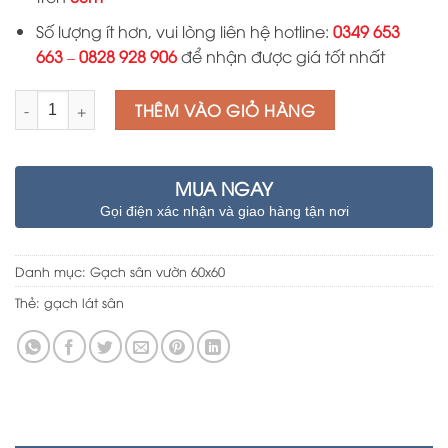
Số lượng ít hơn, vui lòng liên hệ hotline:
0349 653
663
–
0828 928 906
để nhận được giá tốt nhất
Số lượng
THÊM VÀO GIỎ HÀNG
MUA NGAY
Gọi điện xác nhận và giao hàng tận nơi
Danh mục:
Gạch sân vườn 60x60
Thẻ:
gạch lát sân