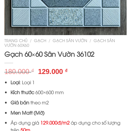
TRANG CHỦ
/
GẠCH
/
GẠCH SÂN VƯỜN
/
GẠCH SÂN
VƯỜN 60X60
Gạch 60×60 Sân Vườn 36102
Giá
Giá
180.000
129.000
₫
₫
gốc
hiện
Loại
: Loại 1
là:
tại
180.000 ₫.
là:
Kích thước
600×600 mm
129.000 ₫.
Giá bán
theo m2
Men Matt (Mờ)
Áp dụng giá
129.000đ/m2
áp dụng cho số lượng
trên
50m