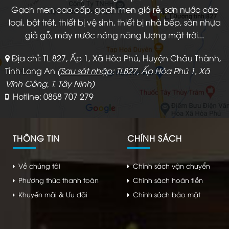
Gạch men cao cấp, gạch men giá rẻ, sơn nước các
loại, bột trét, thiết bị vệ sinh, thiết bị nhà bếp, sàn nhựa
giả gỗ, máy nước nóng năng lượng mặt trời...
Địa chỉ: TL 827, Ấp 1, Xã Hòa Phú, Huyện Châu Thành,
Tỉnh Long An
(
Sau sát nhập
: TL827, Ấp Hòa Phú 1, Xã
Vĩnh Công, T. Tây Ninh)
Hotline: 0858 707 279
THÔNG TIN
CHÍNH SÁCH
Về chúng tôi
Chính sách vận chuyển
Phương thức thanh toán
Chính sách hoàn tiền
Khuyến mãi & Ưu đãi
Chính sách bảo mật