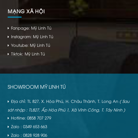
MẠNG XÃ HỘI
Fanpage: Mỹ Linh Tú
Instagram: Mỹ Linh Tú
Youtube: Mỹ Linh Tú
Tiktok: Mỹ Linh Tú
SHOWROOM MỸ LINH TÚ
Địa chỉ: TL 827, X. Hòa Phú, H. Châu Thành, T. Long An
( Sau
sát nhập : TL827, Ấp Hòa Phú 1, Xã Vĩnh Công, T. Tây Ninh )
Hotline: 0858 707 279
Zalo : 0349 653 663
Zalo : 0828 928 906