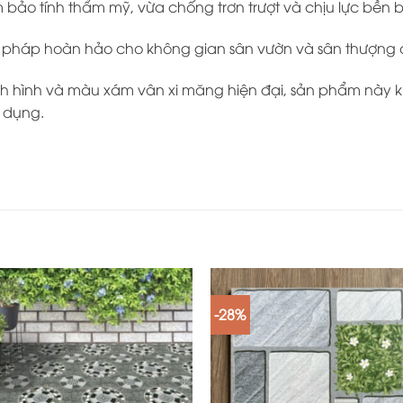
bảo tính thẩm mỹ, vừa chống trơn trượt và chịu lực bền bỉ
ải pháp hoàn hảo cho không gian sân vườn và sân thượng
nh hình và màu xám vân xi măng hiện đại, sản phẩm này 
ử dụng.
-28%