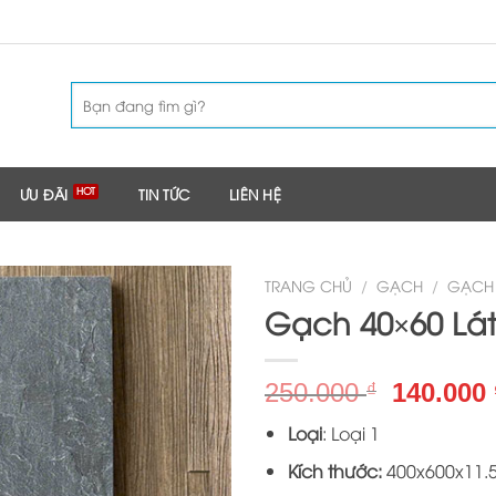
Tìm
kiếm:
ƯU ĐÃI
TIN TỨC
LIÊN HỆ
TRANG CHỦ
/
GẠCH
/
GẠCH
Gạch 40×60 Lát
Giá
250.000
140.000
₫
gốc
Loại
: Loại 1
là:
250.000 
Kích thước:
400x600x11.