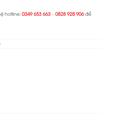
140.000 ₫.
hệ hotline:
0349 653 663
–
0828 928 906
để
0