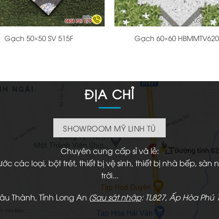
+
Gạch 50×50 SV 515F
Gạch 60×60 HBMMTV620
ĐỊA CHỈ
SHOWROOM MỸ LINH TÚ
Chuyên cung cấp sỉ và lẻ:
 các loại, bột trét, thiết bị vệ sinh, thiết bị nhà bếp, s
trời...
hâu Thành, Tỉnh Long An
(
Sau sát nhập
: TL827, Ấp Hòa Phú 1