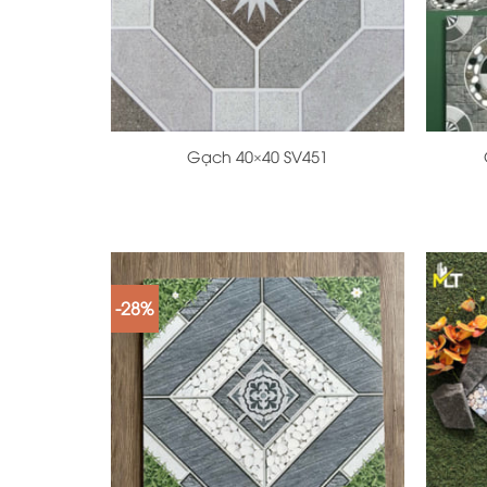
+
+
Gạch 40×40 SV451
-28%