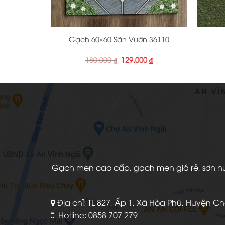
+
+
Gạch 60×60 Sân Vườn 36110
Giá
Giá
180.000
₫
129.000
₫
gốc
hiện
là:
tại
180.000 ₫.
là:
129.000 ₫.
Gạch men cao cấp, gạch men giá rẻ, sơn nước
Địa chỉ: TL 827, Ấp 1, Xã Hòa Phú, Huyện C
Hotline: 0858 707 279