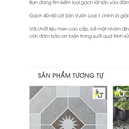
Bạn đang tìm kiếm loại gạch lát sân vừa đảm 
Gạch 40×60 Lát Sân Vườn Loại 1 chính là gi
Với chất liệu men cao cấp, bề mặt nhám đị
còn đảm bảo an toàn trong suốt quá trình s
SẢN PHẨM TƯƠNG TỰ