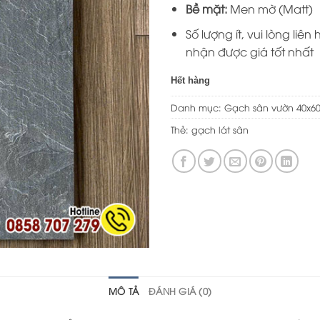
Bề mặt:
Men mờ (Matt)
Số lượng ít, vui lòng liên 
nhận được giá tốt nhất
Hết hàng
Danh mục:
Gạch sân vườn 40x6
Thẻ:
gạch lát sân
MÔ TẢ
ĐÁNH GIÁ (0)