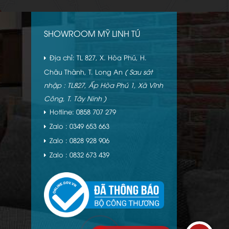
SHOWROOM MỸ LINH TÚ
Địa chỉ: TL 827, X. Hòa Phú, H.
Châu Thành, T. Long An
( Sau sát
nhập : TL827, Ấp Hòa Phú 1, Xã Vĩnh
Công, T. Tây Ninh )
Hotline: 0858 707 279
Zalo : 0349 653 663
Zalo : 0828 928 906
Zalo : 0832 673 439