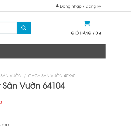
Đăng nhập / Đăng ký
GIỎ HÀNG /
0
₫
 SÂN VƯỜN
/
GẠCH SÂN VƯỜN 40X60
 Sân Vườn 64104
Giá
₫
hiện
tại
₫.
là:
5 mm