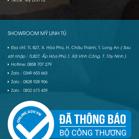
SHOWROOM MỸ LINH TÚ
Địa chỉ: TL 827, X. Hòa Phú, H. Châu Thành, T. Long An
( Sau
sát nhập : TL827, Ấp Hòa Phú 1, Xã Vĩnh Công, T. Tây Ninh )
Hotline: 0858 707 279
Zalo : 0349 653 663
Zalo : 0828 928 906
Zalo : 0832 673 439