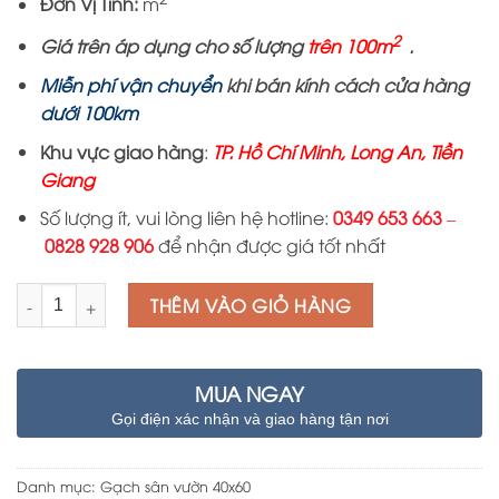
Đơn Vị Tính:
m
2
Giá trên áp dụng cho số lượng
trên 100m
.
Miễn phí vận chuyển
khi bán kính cách cửa hàng
dướ
i
100km
Khu vực giao hàng
:
TP. Hồ Chí Minh, Long An, Tiền
Giang
Số lượng ít, vui lòng liên hệ hotline:
0349 653 663
–
0828 928 906
để nhận được giá tốt nhất
Số lượng
THÊM VÀO GIỎ HÀNG
MUA NGAY
Gọi điện xác nhận và giao hàng tận nơi
Danh mục:
Gạch sân vườn 40x60