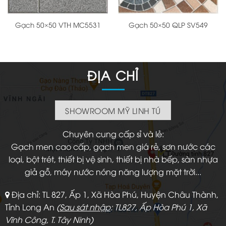
Gạch 50×50 VTH MC5531
Gạch 50×50 QLP SV549
ĐỊA CHỈ
SHOWROOM MỸ LINH TÚ
Chuyên cung cấp sỉ và lẻ:
Gạch men cao cấp, gạch men giá rẻ, sơn nước các
loại, bột trét, thiết bị vệ sinh, thiết bị nhà bếp, sàn nhựa
giả gỗ, máy nước nóng năng lượng mặt trời...
Địa chỉ: TL 827, Ấp 1, Xã Hòa Phú, Huyện Châu Thành,
Tỉnh Long An
(
Sau sát nhập
: TL827, Ấp Hòa Phú 1, Xã
Vĩnh Công, T. Tây Ninh)