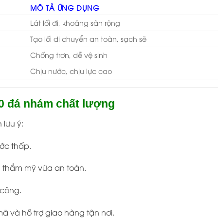
MÔ TẢ ỨNG DỤNG
Lát lối đi, khoảng sân rộng
Tạo lối di chuyển an toàn, sạch sẽ
Chống trơn, dễ vệ sinh
Chịu nước, chịu lực cao
0 đá nhám chất lượng
 lưu ý:
ước thấp.
a thẩm mỹ vừa an toàn.
 công.
 và hỗ trợ giao hàng tận nơi.