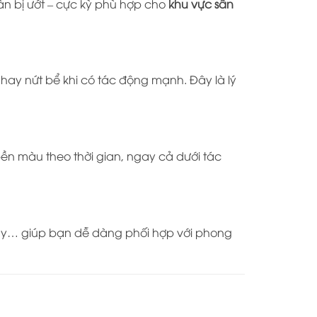
sàn bị ướt – cực kỳ phù hợp cho
khu vực sân
hay nứt bể khi có tác động mạnh. Đây là lý
bền màu theo thời gian, ngay cả dưới tác
 mây… giúp bạn dễ dàng phối hợp với phong