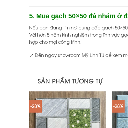
5. Mua gạch 50×50 đá nhám ở đ
Nếu bạn đang tìm nơi cung cấp gạch 50×50 đ
Với hơn 5 năm kinh nghiệm trong lĩnh vực gạ
hợp cho mọi công trình.
📍 Đến ngay showroom Mỹ Linh Tú để xem m
SẢN PHẨM TƯƠNG TỰ
-28%
-28%