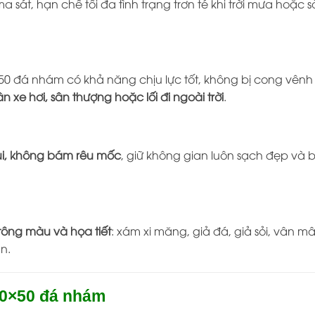
 sát, hạn chế tối đa tình trạng trơn té khi trời mưa hoặc 
50 đá nhám có khả năng chịu lực tốt, không bị cong vênh 
sân xe hơi, sân thượng hoặc lối đi ngoài trời
.
ùi, không bám rêu mốc
, giữ không gian luôn sạch đẹp và 
tông màu và họa tiết
: xám xi măng, giả đá, giả sỏi, vân
n.
50×50 đá nhám