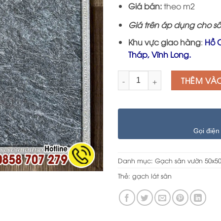
Giá bán:
theo m2
Giá trên áp dụng cho số
Khu vực giao hàng
:
Hồ C
Tháp, Vĩnh Long.
Số lượng
THÊM VÀ
Gọi điện
Danh mục:
Gạch sân vườn 50x5
Thẻ:
gạch lát sân