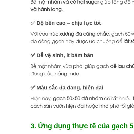
Bề mặt
nhám và có hạt sugar
giúp tăng độ ma
và hành lang
.
✅ Độ bền cao – chịu lực tốt
Với cấu trúc
xương đá cứng chắc
, gạch 50×
do dòng gạch này được ưa chuộng để
lát 
✅ Dễ vệ sinh, ít bám bẩn
Bề mặt nhám vừa phải giúp gạch
dễ lau ch
động của nắng mưa.
✅ Màu sắc đa dạng, hiện đại
Hiện nay,
gạch 50×50 đá nhám
có rất nhiều
cách sân vườn hiện đại hoặc nhà phố tối giả
3. Ứng dụng thực tế của gạch 