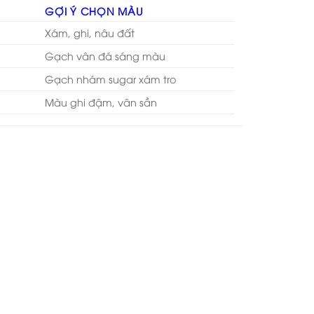
GỢI Ý CHỌN MÀU
Xám, ghi, nâu đất
Gạch vân đá sáng màu
Gạch nhám sugar xám tro
Màu ghi đậm, vân sần