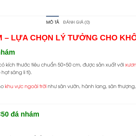
MÔ TẢ
ĐÁNH GIÁ (0)
M – LỰA CHỌN LÝ TƯỞNG CHO KHÔ
 nhám
có kích thước tiêu chuẩn 50×50 cm, được sản xuất với
xươn
t sáng li ti).
ho
khu vực ngoài trời
như sân vườn, hành lang, sân thượng
0×50 đá nhám