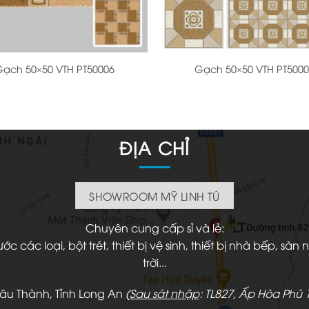
+
ạch 50×50 VTH PT50006
Gạch 50×50 VTH PT500
ĐỊA CHỈ
SHOWROOM MỸ LINH TÚ
Chuyên cung cấp sỉ và lẻ:
 các loại, bột trét, thiết bị vệ sinh, thiết bị nhà bếp, s
trời...
hâu Thành, Tỉnh Long An
(
Sau sát nhập
: TL827, Ấp Hòa Phú 1