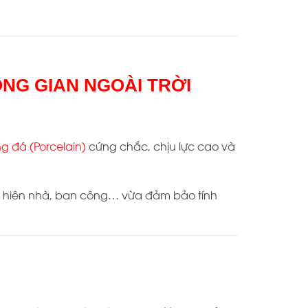
NG GIAN NGOÀI TRỜI
g đá (Porcelain)
cứng chắc, chịu lực cao và
, hiên nhà, ban công… vừa đảm bảo tính