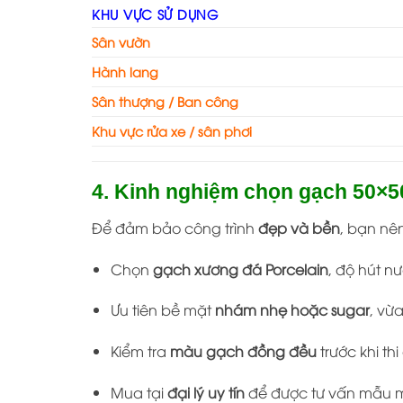
KHU VỰC SỬ DỤNG
Sân vườn
Hành lang
Sân thượng / Ban công
Khu vực rửa xe / sân phơi
4. Kinh nghiệm chọn gạch 50×5
Để đảm bảo công trình
đẹp và bền
, bạn nên
Chọn
gạch xương đá Porcelain
, độ hút n
Ưu tiên bề mặt
nhám nhẹ hoặc sugar
, vừ
Kiểm tra
màu gạch đồng đều
trước khi thi
Mua tại
đại lý uy tín
để được tư vấn mẫu mã