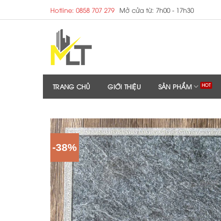
Skip
Hotline: 0858 707 279
Mở cửa từ: 7h00 - 17h30
to
content
TRANG CHỦ
GIỚI THIỆU
SẢN PHẨM
-38%