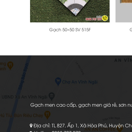
+
+
Gạch 50×50 SV 515F
G
Gạch men cao cấp, gạch men giá rẻ, sơn nước
Địa chỉ: TL 827, Ấp 1, Xã Hòa Phú, Huyện C