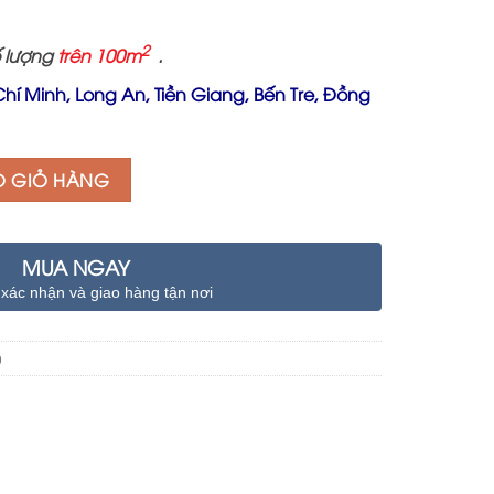
125.000 ₫.
2
 lượng
trên 100m
.
hí Minh,
Long An, Tiền Giang, Bến Tre, Đồng
O GIỎ HÀNG
MUA NGAY
 xác nhận và giao hàng tận nơi
0