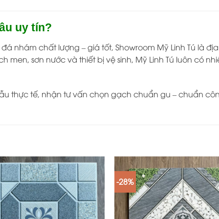
âu uy tín?
á nhám chất lượng – giá tốt, Showroom Mỹ Linh Tú là địa 
ch men, sơn nước và thiết bị vệ sinh, Mỹ Linh Tú luôn có
ẫu thực tế, nhận tư vấn chọn gạch chuẩn gu – chuẩn cô
-28%