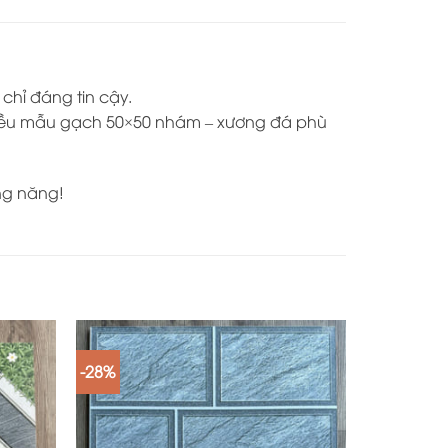
chỉ đáng tin cậy.
 nhiều mẫu gạch 50×50 nhám – xương đá phù
ng năng!
-28%