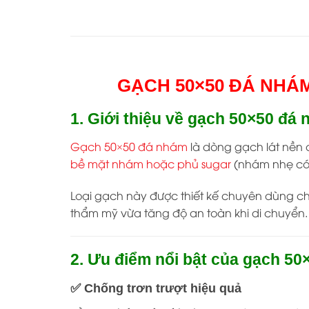
GẠCH 50×50 ĐÁ NHÁ
1. Giới thiệu về gạch 50×50 đá
Gạch 50×50 đá nhám
là dòng gạch lát nền 
bề mặt nhám hoặc phủ sugar
(nhám nhẹ có hạ
Loại gạch này được thiết kế chuyên dùng c
thẩm mỹ vừa tăng độ an toàn khi di chuyển.
2. Ưu điểm nổi bật của gạch 5
✅ Chống trơn trượt hiệu quả