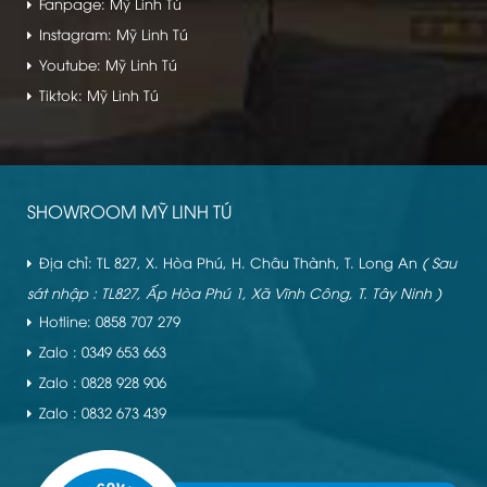
Fanpage: Mỹ Linh Tú
Instagram: Mỹ Linh Tú
Youtube: Mỹ Linh Tú
Tiktok: Mỹ Linh Tú
SHOWROOM MỸ LINH TÚ
Địa chỉ: TL 827, X. Hòa Phú, H. Châu Thành, T. Long An
( Sau
sát nhập : TL827, Ấp Hòa Phú 1, Xã Vĩnh Công, T. Tây Ninh )
Hotline: 0858 707 279
Zalo : 0349 653 663
Zalo : 0828 928 906
Zalo : 0832 673 439