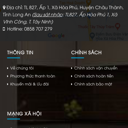
Địa chỉ: TL 827, Ấp 1, Xã Hòa Phú, Huyện Châu Thành,
Tỉnh Long An
(
Sau sát nhập
: TL827, Ấp Hòa Phú 1, Xã
Vĩnh Công, T. Tây Ninh)
Hotline: 0858 707 279
THÔNG TIN
CHÍNH SÁCH
Về chúng tôi
Chính sách vận chuyển
Phương thức thanh toán
Chính sách hoàn tiền
Khuyến mãi & Ưu đãi
Chính sách bảo mật
MẠNG XÃ HỘI