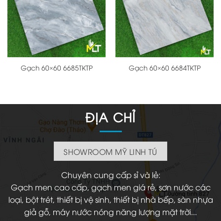
Gạch 60×60 6685TKTP
Gạch 60×60 6684TKTP
ĐỊA CHỈ
SHOWROOM MỸ LINH TÚ
Chuyên cung cấp sỉ và lẻ:
Gạch men cao cấp, gạch men giá rẻ, sơn nước các
loại, bột trét, thiết bị vệ sinh, thiết bị nhà bếp, sàn nhựa
giả gỗ, máy nước nóng năng lượng mặt trời...