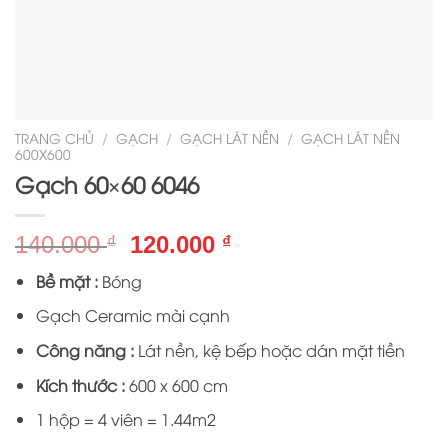
TRANG CHỦ
/
GẠCH
/
GẠCH LÁT NỀN
/
GẠCH LÁT NỀN
600X600
Gạch 60×60 6046
Giá
Giá
140.000
120.000
₫
₫
gốc
hiện
Bề mặt :
Bóng
là:
tại
140.000 ₫.
là:
Gạch Ceramic mài cạnh
120.000 ₫.
Công năng :
Lát nền, kệ bếp hoặc dán mặt tiền
Kích thước :
600 x 600 cm
1 hộp = 4 viên = 1.44m2