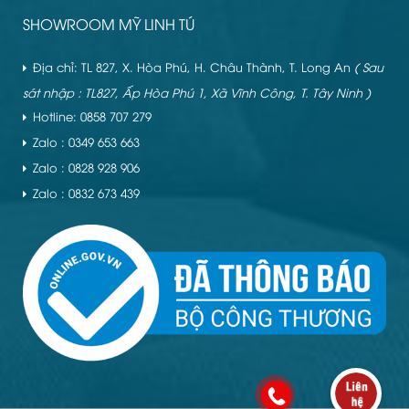
SHOWROOM MỸ LINH TÚ
Địa chỉ: TL 827, X. Hòa Phú, H. Châu Thành, T. Long An
( Sau
sát nhập : TL827, Ấp Hòa Phú 1, Xã Vĩnh Công, T. Tây Ninh )
Hotline: 0858 707 279
Zalo : 0349 653 663
Zalo : 0828 928 906
Zalo : 0832 673 439