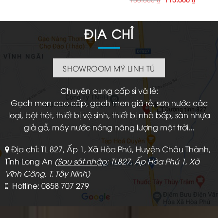
gốc
hiện
là:
tại
150.000 ₫.
là:
115.000
ĐỊA CHỈ
SHOWROOM MỸ LINH TÚ
Chuyên cung cấp sỉ và lẻ:
Gạch men cao cấp, gạch men giá rẻ, sơn nước các
loại, bột trét, thiết bị vệ sinh, thiết bị nhà bếp, sàn nhựa
giả gỗ, máy nước nóng năng lượng mặt trời...
Địa chỉ: TL 827, Ấp 1, Xã Hòa Phú, Huyện Châu Thành,
Tỉnh Long An
(
Sau sát nhập
: TL827, Ấp Hòa Phú 1, Xã
Vĩnh Công, T. Tây Ninh)
Hotline: 0858 707 279