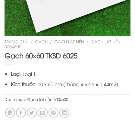
TRANG CHỦ
/
GẠCH
/
GẠCH LÁT NỀN
/
GẠCH LÁT NỀN
600X600
Gạch 60×60 TKSD 6025
Loại
: Loại 1
Kích thước
: 60 x 60 cm (Thùng 4 viên = 1,44m2)
Danh mục:
Gạch lát nền 600x600