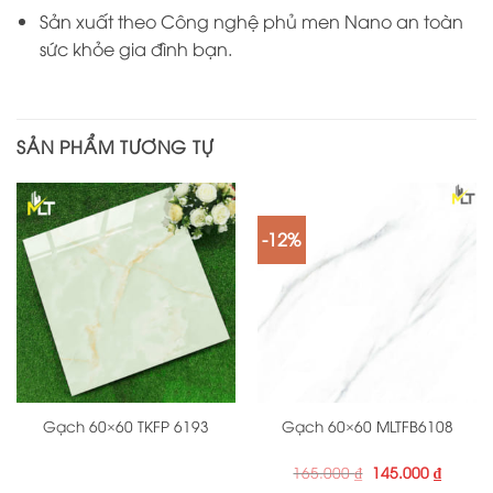
Sản xuất theo Công nghệ phủ men Nano an toàn
sức khỏe gia đình bạn.
SẢN PHẨM TƯƠNG TỰ
-12%
Gạch 60×60 TKFP 6193
Gạch 60×60 MLTFB6108
Giá
Giá
165.000
₫
145.000
₫
gốc
hiện