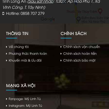
Tỉnh Long An
(
Sau sát nhập
: TL827, Ấp Hòa Phú 1, Xã
Vĩnh Công, T. Tây Ninh)
Hotline: 0858 707 279
THÔNG TIN
CHÍNH SÁCH
Về chúng tôi
Chính sách vận chuyển
Phương thức thanh toán
Chính sách hoàn tiền
Khuyến mãi & Ưu đãi
Chính sách bảo mật
MẠNG XÃ HỘI
Fanpage: Mỹ Linh Tú
Instagram: Mỹ Linh Tú