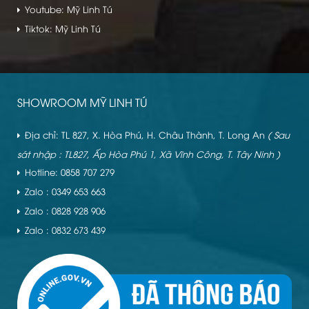
Youtube: Mỹ Linh Tú
Tiktok: Mỹ Linh Tú
SHOWROOM MỸ LINH TÚ
Địa chỉ: TL 827, X. Hòa Phú, H. Châu Thành, T. Long An
( Sau
sát nhập : TL827, Ấp Hòa Phú 1, Xã Vĩnh Công, T. Tây Ninh )
Hotline: 0858 707 279
Zalo : 0349 653 663
Zalo : 0828 928 906
Zalo : 0832 673 439