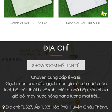
Gạch 60×60 TKFP 6176
Gạch 60×60 TKF6001
ĐỊA CHỈ
SHOWROOM MỸ LINH TÚ
Chuyên cung cấp sỉ và lẻ:
Gạch men cao cấp, gạch men giá rẻ, sơn nước các
loại, bột trét, thiết bị vệ sinh, thiết bị nhà bếp, sàn nhựa
giả gỗ, máy nước nóng năng lượng mặt trời...
Địa chỉ: TL 827, Ấp 1, Xã Hòa Phú, Huyện Châu Thành,