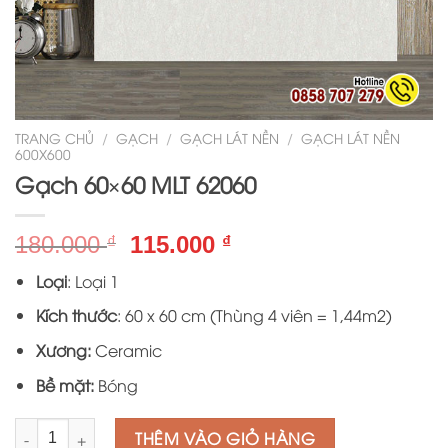
TRANG CHỦ
/
GẠCH
/
GẠCH LÁT NỀN
/
GẠCH LÁT NỀN
600X600
Gạch 60×60 MLT 62060
Giá
Giá
180.000
115.000
₫
₫
gốc
hiện
Loại
: Loại 1
là:
tại
180.000 ₫.
là:
Kích thước
: 60 x 60 cm (Thùng 4 viên = 1,44m2)
115.000 ₫.
Xương:
Ceramic
Bề mặt:
Bóng
Số lượng
THÊM VÀO GIỎ HÀNG