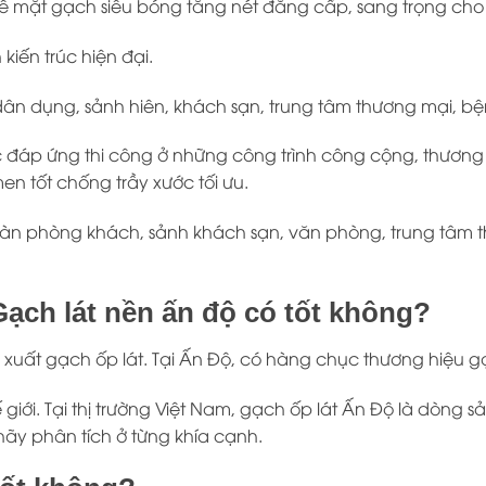
 Bề mặt gạch siêu bóng tăng nét đẳng cấp, sang trọng cho
iến trúc hiện đại.
ân dụng, sảnh hiên, khách sạn, trung tâm thương mại, bệ
đáp ứng thi công ở những công trình công cộng, thương m
en tốt chống trầy xước tối ưu.
àn phòng khách, sảnh khách sạn, văn phòng, trung tâm t
ạch lát nền ấn độ có tốt không?
n xuất gạch ốp lát. Tại Ấn Độ, có hàng chục thương hiệu gạ
 giới. Tại thị trường Việt Nam, gạch ốp lát Ấn Độ là dò
ãy phân tích ở từng khía cạnh.