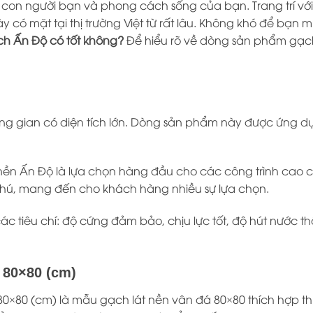
on người bạn và phong cách sống của bạn. Trang trí vớ
có mặt tại thị trường Việt từ rất lâu. Không khó để bạ
h Ấn Độ có tốt không?
Để hiểu rõ về dòng sản phẩm gạch 
ng gian có diện tích lớn. Dòng sản phẩm này được ứng dụ
t nền Ấn Độ là lựa chọn hàng đầu cho các công trình cao c
ú, mang đến cho khách hàng nhiều sự lựa chọn.
ác tiêu chí: độ cứng đảm bảo, chịu lực tốt, độ hút nước 
 80×80 (cm)
×80 (cm) là mẫu gạch lát nền vân đá 80×80 thích hợp th