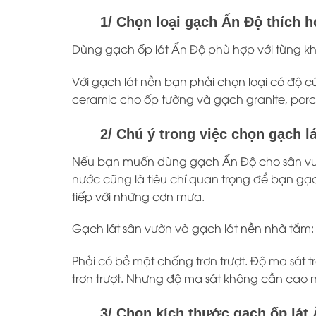
1/ Chọn loại gạch Ấn Độ thích 
Dùng gạch ốp lát Ấn Độ phù hợp với từng kh
Với gạch lát nền bạn phải chọn loại có độ 
ceramic cho ốp tường và gạch granite, porce
2/ Chú ý trong việc chọn gạch lá
Nếu bạn muốn dùng gạch Ấn Độ cho sân vườn. 
nước cũng là tiêu chí quan trọng để bạn gạ
tiếp với những cơn mưa.
Gạch lát sân vườn và gạch lát nền nhà tắm:
Phải có bề mặt chống trơn trượt. Độ ma sát 
trơn trượt. Nhưng độ ma sát không cần cao 
3/ Chọn kích thước gạch ốp lát