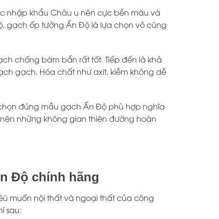
 được nhập khẩu Châu u nên cực bền màu và
Độ, gạch ốp tường Ấn Độ là lựa chọn vô cùng
ch chống bám bẩn rất tốt. Tiếp đến là khả
ạch gạch. Hóa chất như axit, kiềm không dễ
bạn chọn đúng mẫu gạch Ấn Độ phù hợp nghĩa
 nên những không gian thiên đường hoàn
Ấn Độ chính hãng
êú muốn nội thất và ngoại thất của công
í sau: