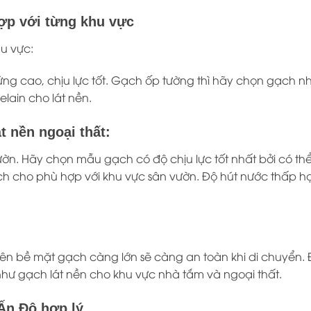
hợp với từng khu vực
u vực:
cứng cao, chịu lực tốt. Gạch ốp tường thì hãy chọn gạch 
lain cho lát nền.
t nền ngoại thất:
Hãy chọn mẫu gạch có độ chịu lực tốt nhất bởi có thể bạn
ch cho phù hợp với khu vực sân vườn. Độ hút nước thấp hạ
trên bề mặt gạch càng lớn sẽ càng an toàn khi di chuyển
như gạch lát nền cho khu vực nhà tắm và ngoại thất.
 Ấn Độ hợp lý