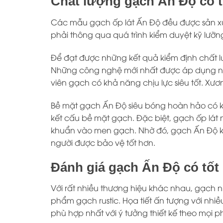
Chất lượng gạch Ấn Độ có 
Các mẫu gạch ốp lát Ấn Độ đều được sản xuấ
phải thông qua quá trình kiểm duyệt kỹ lưỡ
Để đạt được những kết quả kiểm định chất lư
Những công nghệ mới nhất được áp dụng nhằ
viên gạch có khả năng chịu lực siêu tốt. X
Bề mặt gạch Ấn Độ siêu bóng hoàn hảo có k
kết cấu bề mặt gạch. Đặc biệt, gạch ốp lá
khuẩn vào men gạch. Nhờ đó, gạch Ấn Độ k
người được bảo vệ tốt hơn.
Đánh giá gạch Ấn Độ có tốt
Với rất nhiều thương hiệu khác nhau, gạch
phẩm gạch rustic. Họa tiết ấn tượng với nhi
phù hợp nhất với ý tưởng thiết kế theo mọi 