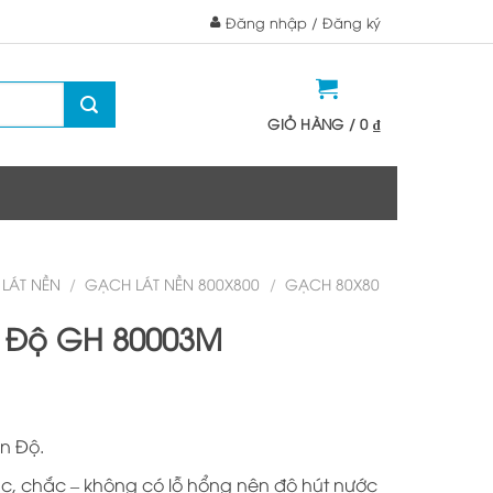
Đăng nhập / Đăng ký
GIỎ HÀNG /
0
₫
LÁT NỀN
/
GẠCH LÁT NỀN 800X800
/
GẠCH 80X80
 Độ GH 80003M
n Độ.
c, chắc – không có lỗ hổng nên độ hút nước