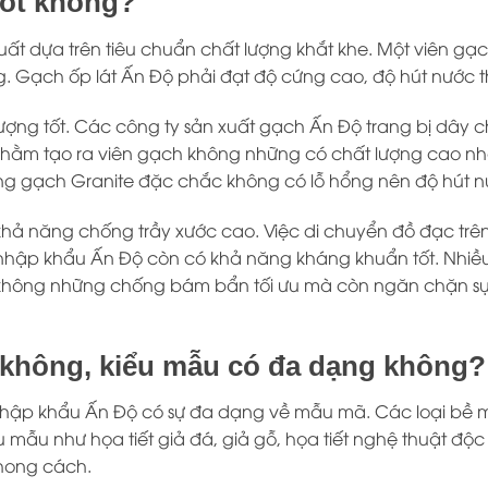
tốt không?
t dựa trên tiêu chuẩn chất lượng khắt khe. Một viên gạch
ng. Gạch ốp lát Ấn Độ phải đạt độ cứng cao, độ hút nước 
ợng tốt. Các công ty sản xuất gạch Ấn Độ trang bị dây chu
m tạo ra viên gạch không những có chất lượng cao nhất
ương gạch Granite đặc chắc không có lỗ hổng nên độ hút 
hả năng chống trầy xước cao. Việc di chuyển đồ đạc trê
t nhập khẩu Ấn Độ còn có khả năng kháng khuẩn tốt. Nhi
hông những chống bám bẩn tối ưu mà còn ngăn chặn sự p
 không, kiểu mẫu có đa dạng không?
 nhập khẩu Ấn Độ có sự đa dạng về mẫu mã. Các loại bề
ều mẫu như họa tiết giả đá, giả gỗ, họa tiết nghệ thuật
phong cách.