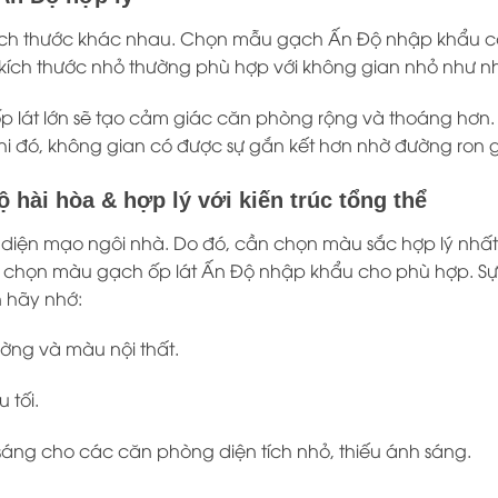
ch thước khác nhau. Chọn mẫu gạch Ấn Độ nhập khẩu có 
kích thước nhỏ thường phù hợp với không gian nhỏ như 
 lát lớn sẽ tạo cảm giác căn phòng rộng và thoáng hơn. 
Khi đó, không gian có được sự gắn kết hơn nhờ đường ron 
hài hòa & hợp lý với kiến trúc tổng thể
iện mạo ngôi nhà. Do đó, cần chọn màu sắc hợp lý nhất
n chọn màu gạch ốp lát Ấn Độ nhập khẩu cho phù hợp. 
n hãy nhớ:
ờng và màu nội thất.
 tối.
áng cho các căn phòng diện tích nhỏ, thiếu ánh sáng.