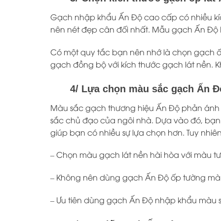
Gạch nhập khẩu Ấn Độ cao cấp có nhiều kí
nên nét đẹp cân đối nhất. Mẫu gạch Ấn Độ 
Có một quy tắc bạn nên nhớ là chọn gạch ốp
gạch đồng bộ với kích thước gạch lát nền. 
4/ Lựa chọn màu sắc gạch Ấn Độ 
Màu sắc gạch thương hiệu Ấn Độ phản ánh d
sắc chủ đạo của ngôi nhà. Dựa vào đó, bạ
giúp bạn có nhiều sự lựa chọn hơn. Tuy nhiê
– Chọn màu gạch lát nền hài hòa với màu tư
– Không nên dùng gạch Ấn Độ ốp tường màu
– Ưu tiên dùng gạch Ấn Độ nhập khẩu màu s