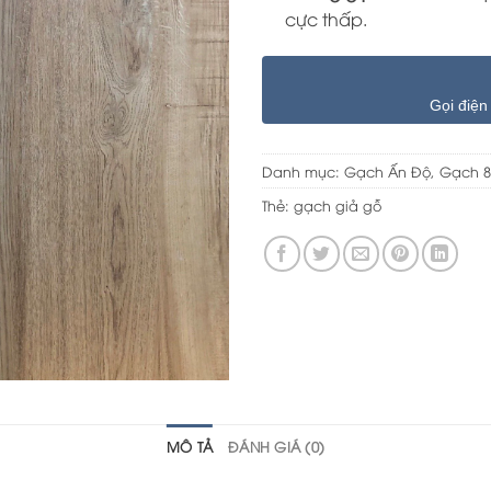
cực thấp.
Gọi điện
Danh mục:
Gạch Ấn Độ
,
Gạch 8
Thẻ:
gạch giả gỗ
MÔ TẢ
ĐÁNH GIÁ (0)