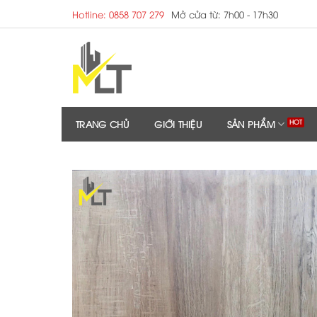
Skip
Hotline: 0858 707 279
Mở cửa từ: 7h00 - 17h30
to
content
TRANG CHỦ
GIỚI THIỆU
SẢN PHẨM