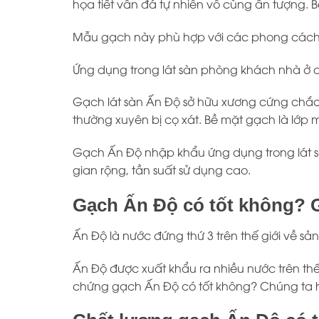
họa tiết vân đá tự nhiên vô cùng ấn tượng.
Mẫu gạch này phù hợp với các phong cách k
Ứng dụng trong lát sàn phòng khách nhà ở d
Gạch lát sàn Ấn Độ sở hữu xương cứng chắc 
thường xuyên bị cọ xát. Bề mặt gạch là lớp m
Gạch Ấn Độ
nhập khẩu ứng dụng trong lát s
gian rộng, tần suất sử dụng cao.
Gạch Ấn Độ có tốt không? G
Ấn Độ
là nước đứng thứ 3 trên thế giới về sả
Ấn Độ được xuất khẩu ra nhiều nước trên thế
chứng gạch Ấn Độ có tốt không? Chúng ta h