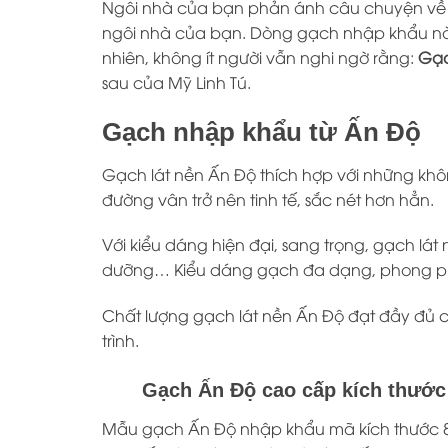
Ngôi nhà của bạn phản ánh câu chuyện về c
ngôi nhà của bạn. Dòng gạch nhập khẩu này 
nhiên, không ít người vẫn nghi ngờ rằng:
Gạc
sau của
Mỹ Linh Tú
.
Gạch nhập khẩu từ Ấn Độ
Gạch lát nền Ấn Độ thích hợp với những khô
đường vân trở nên tinh tế, sắc nét hơn hẳn.
Với kiểu dáng hiện đại, sang trọng, gạch lá
dưỡng… Kiểu dáng gạch đa dạng, phong ph
Chất lượng gạch lát nền Ấn Độ đạt đầy đủ c
trình.
Gạch Ấn Độ cao cấp kích thước
Mẫu gạch Ấn Độ nhập khẩu mã kích thước 80