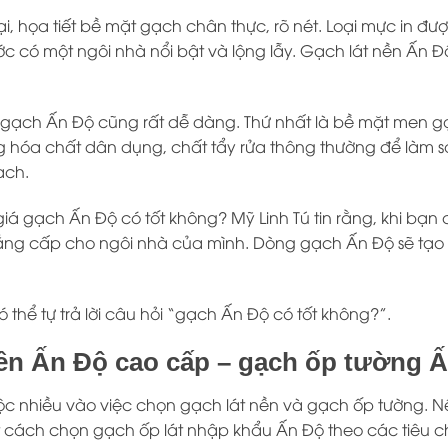
đại, họa tiết bề mặt gạch chân thực, rõ nét. Loại mực in
ớc có một ngôi nhà nổi bật và lộng lẫy. Gạch lát nền Ấn 
g gạch Ấn Độ cũng rất dễ dàng. Thứ nhất là bề mặt men gạ
g hóa chất dân dụng, chất tẩy rửa thông thường để làm s
ạch.
 giá gạch Ấn Độ có tốt không? Mỹ Linh Tú tin rằng, khi 
ẳng cấp cho ngôi nhà của mình. Dòng gạch Ấn Độ sẽ tạo
thể tự trả lời câu hỏi “gạch Ấn Độ có tốt không?”.
 nền Ấn Độ cao cấp – gạch ốp tường 
c nhiều vào việc chọn gạch lát nền và gạch ốp tường. N
ết cách chọn gạch ốp lát nhập khẩu Ấn Độ theo các tiêu ch