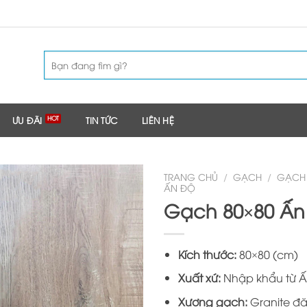
Tìm
kiếm:
ƯU ĐÃI
TIN TỨC
LIÊN HỆ
TRANG CHỦ
/
GẠCH
/
GẠCH 
ẤN ĐỘ
Gạch 80×80 Ấn
Kích thước:
80×80 (cm)
Xuất xứ:
Nhập khẩu từ Ấ
Xương gạch:
Granite đặ