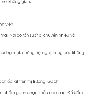
 mỗi không gian.
nh viện
ại. Nơi có tần suất di chuyển nhiều và
hương mại, phòng hội nghị, trong các không
ch ốp lát trên thị trường. Gạch
ng sản phẩm gạch nhập khẩu cao cấp. Để kiểm