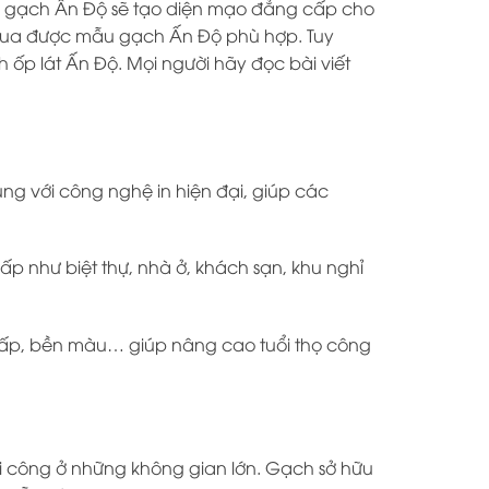
i gạch Ấn Độ sẽ tạo diện mạo đẳng cấp cho
n mua được mẫu gạch Ấn Độ phù hợp. Tuy
ốp lát Ấn Độ. Mọi người hãy đọc bài viết
ng với công nghệ in hiện đại, giúp các
ấp như biệt thự, nhà ở, khách sạn, khu nghỉ
thấp, bền màu… giúp nâng cao tuổi thọ công
i công ở những không gian lớn. Gạch sở hữu