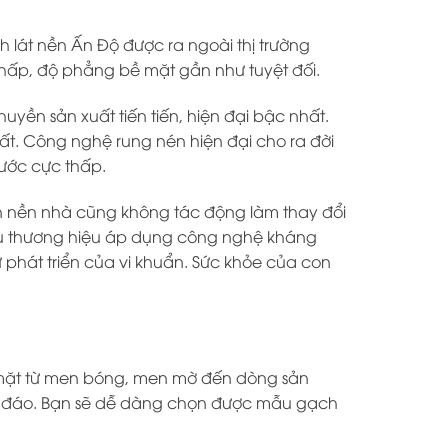
 lát nền Ấn Độ được ra ngoài thị trường
thấp, độ phẳng bề mặt gần như tuyệt đối.
yền sản xuất tiến tiến, hiện đại bậc nhất.
. Công nghệ rung nén hiện đại cho ra đời
nước cực thấp.
n nền nhà cũng không tác động làm thay đổi
ều thương hiệu áp dụng công nghệ kháng
hát triển của vi khuẩn. Sức khỏe của con
 mặt từ men bóng, men mờ đến dòng sản
 độc đáo. Bạn sẽ dễ dàng chọn được mẫu gạch