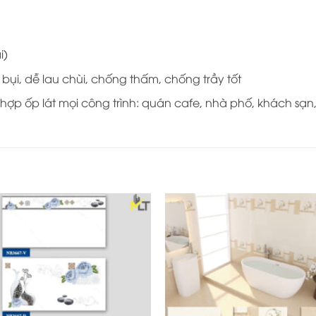
i)
i, dễ lau chùi, chống thấm, chống trầy tốt
hợp ốp lát mọi công trình: quán cafe, nhà phố, khách sạn