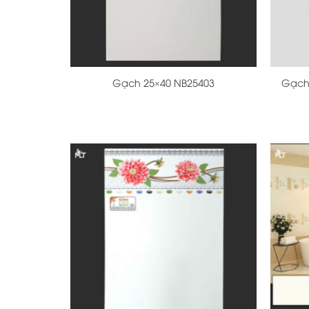
+
+
Gạch 25×40 NB25403
Gạch 