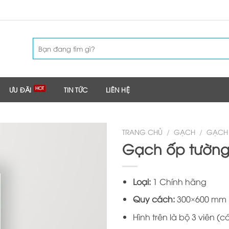
Tìm
kiếm:
ƯU ĐÃI
TIN TỨC
LIÊN HỆ
TRANG CHỦ
/
GẠCH
/
GẠCH
Gạch ốp tường
Loại:
1 Chính hãng
Quy cách:
300×600 mm
Hình trên là bộ 3 viên (c