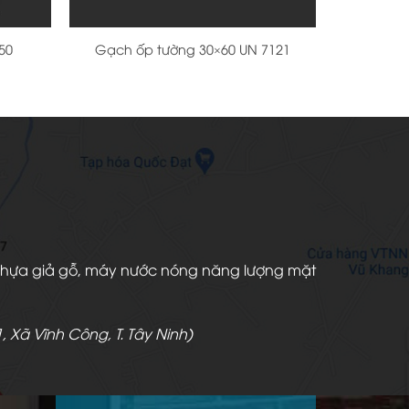
+
50
Gạch ốp tường 30×60 UN 7121
àn nhựa giả gỗ, máy nước nóng năng lượng mặt
, Xã Vĩnh Công, T. Tây Ninh)