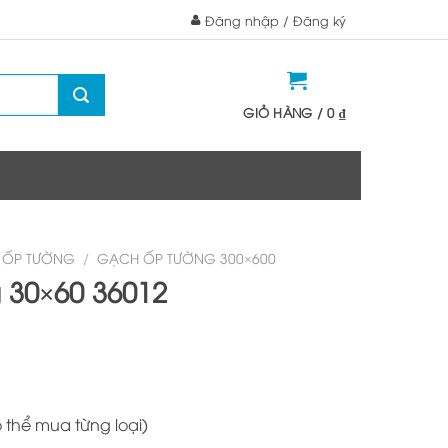
Đăng nhập / Đăng ký
GIỎ HÀNG /
0
₫
 ỐP TƯỜNG
/
GẠCH ỐP TƯỜNG 300×600
 30×60 36012
ó thể mua từng loại)