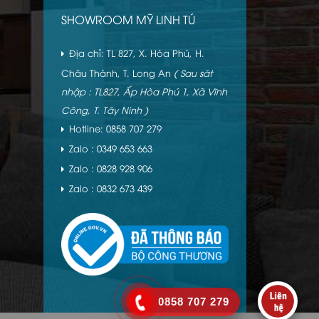
SHOWROOM MỸ LINH TÚ
Địa chỉ: TL 827, X. Hòa Phú, H.
Châu Thành, T. Long An
( Sau sát
nhập : TL827, Ấp Hòa Phú 1, Xã Vĩnh
Công, T. Tây Ninh )
Hotline: 0858 707 279
Zalo : 0349 653 663
Zalo : 0828 928 906
Zalo : 0832 673 439
0858 707 279