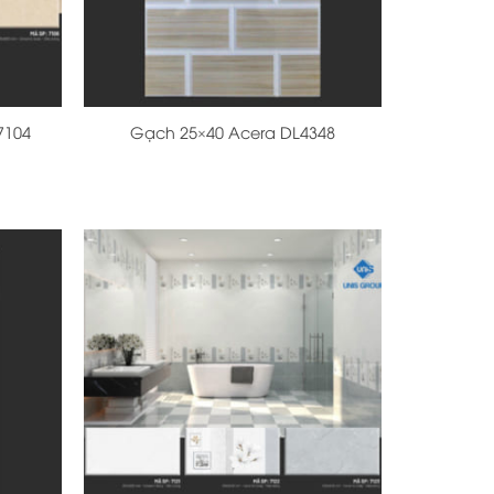
+
7104
Gạch 25×40 Acera DL4348