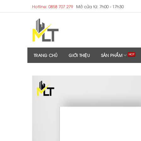
Skip
Hotline: 0858 707 279
Mở cửa từ: 7h00 - 17h30
to
content
TRANG CHỦ
GIỚI THIỆU
SẢN PHẨM