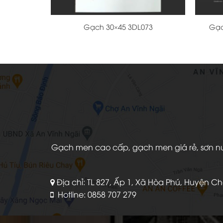
+
+
Gạch 30×45 3DL073
Gạc
Gạch men cao cấp, gạch men giá rẻ, sơn nước
Địa chỉ: TL 827, Ấp 1, Xã Hòa Phú, Huyện C
Hotline: 0858 707 279