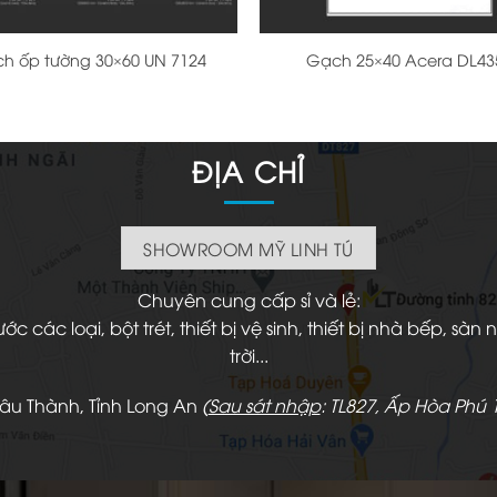
+
h ốp tường 30×60 UN 7124
Gạch 25×40 Acera DL43
ĐỊA CHỈ
SHOWROOM MỸ LINH TÚ
Chuyên cung cấp sỉ và lẻ:
 các loại, bột trét, thiết bị vệ sinh, thiết bị nhà bếp, s
trời...
hâu Thành, Tỉnh Long An
(
Sau sát nhập
: TL827, Ấp Hòa Phú 1