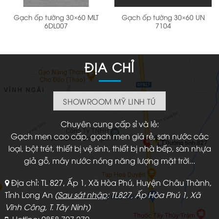
Gạch ốp tường 30×60 MLT
Gạch ốp tường 30×60 UN
6DL007
7104
ĐỊA CHỈ
SHOWROOM MỸ LINH TÚ
Chuyên cung cấp sỉ và lẻ:
Gạch men cao cấp, gạch men giá rẻ, sơn nước các
loại, bột trét, thiết bị vệ sinh, thiết bị nhà bếp, sàn nhựa
giả gỗ, máy nước nóng năng lượng mặt trời...
Địa chỉ: TL 827, Ấp 1, Xã Hòa Phú, Huyện Châu Thành,
Tỉnh Long An
(
Sau sát nhập
: TL827, Ấp Hòa Phú 1, Xã
Vĩnh Công, T. Tây Ninh)
Hotline: 0858 707 279