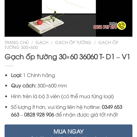
TRANG CHỦ
/
GẠCH
/
GẠCH ỐP TƯỜNG
/
GẠCH ỐP
TƯỜNG 300×600
Gạch ốp tường 30×60 36060 T- D1 – V1
Loại:
1 Chính hãng
Quy cách:
300×600 mm
Hình trên là bộ 3 viên (có thể mua từng loại)
Số lượng ít hơn, vui lòng liên hệ hotline:
0349 653
663
–
0828 928 906
để nhận được giá tốt nhất
MUA NGAY