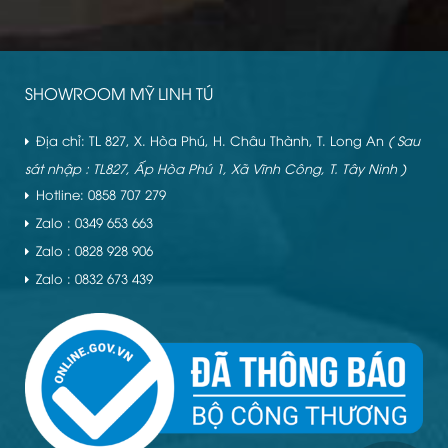
SHOWROOM MỸ LINH TÚ
Địa chỉ: TL 827, X. Hòa Phú, H. Châu Thành, T. Long An
( Sau
sát nhập : TL827, Ấp Hòa Phú 1, Xã Vĩnh Công, T. Tây Ninh )
Hotline: 0858 707 279
Zalo : 0349 653 663
Zalo : 0828 928 906
Zalo : 0832 673 439