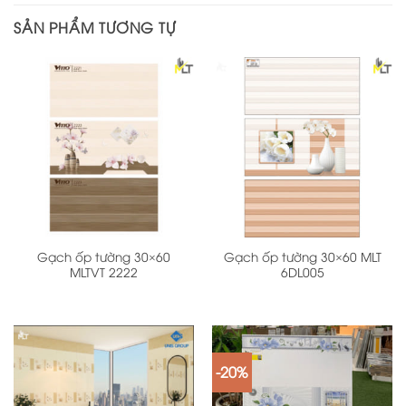
SẢN PHẨM TƯƠNG TỰ
Gạch ốp tường 30×60
Gạch ốp tường 30×60 MLT
MLTVT 2222
6DL005
-20%