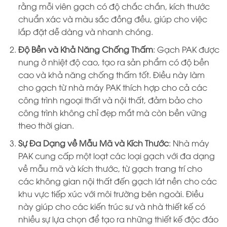
rằng mỗi viên gạch có độ chắc chắn, kích thước
chuẩn xác và màu sắc đồng đều, giúp cho việc
lắp đặt dễ dàng và nhanh chóng.
Độ Bền và Khả Năng Chống Thấm
: Gạch PAK được
nung ở nhiệt độ cao, tạo ra sản phẩm có độ bền
cao và khả năng chống thấm tốt. Điều này làm
cho gạch từ nhà máy PAK thích hợp cho cả các
công trình ngoại thất và nội thất, đảm bảo cho
công trình không chỉ đẹp mắt mà còn bền vững
theo thời gian.
Sự Đa Dạng về Mẫu Mã và Kích Thước
: Nhà máy
PAK cung cấp một loạt các loại gạch với đa dạng
về mẫu mã và kích thước, từ gạch trang trí cho
các không gian nội thất đến gạch lát nền cho các
khu vực tiếp xúc với môi trường bên ngoài. Điều
này giúp cho các kiến trúc sư và nhà thiết kế có
nhiều sự lựa chọn để tạo ra những thiết kế độc đáo