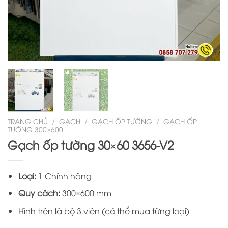
TRANG CHỦ
/
GẠCH
/
GẠCH ỐP TƯỜNG
/
GẠCH ỐP
TƯỜNG 300×600
Gạch ốp tường 30×60 3656-V2
Loại:
1 Chính hãng
Quy cách:
300×600 mm
Hình trên là bộ 3 viên (có thể mua từng loại)