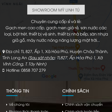
SHOWROOM MỸ LINH TÚ
Chuyên cung cấp sỉ và lẻ:
Gạch men cao cấp, gạch men giá rẻ, sơn nước các
loại, bột trét, thiết bị vệ sinh, thiết bị nhà bếp, sàn nhựa
giả gỗ, máy nước nóng năng lượng mặt trời...
Địa chỉ: TL 827, Ấp 1, Xã Hòa Phú, Huyện Châu Thành,
Tỉnh Long An
(
Sau sát nhập
: TL827, Ấp Hòa Phú 1, Xã
Vĩnh Công, T. Tây Ninh)
Hotline: 0858 707 279
THÔNG TIN
CHÍNH SÁCH
Về chúng tôi
Chính sách vận chuyển
Phương thức thanh toán
Chính sách hoàn tiền