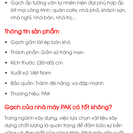
Gạch ốp tường vân tự nhiên hiện đại phù hợp ốp
lát mọi công trình: quán cafe, nhà phố, khách sạn,
nhà nghỉ, nhà bán, nhà trọ…
Thông tin sản phẩm
Gạch gốm lát ép bán khô
Thành phần: Gốm sứ tráng men
Kích thước: (30×60) cm
Xuất xứ: Việt Nam
Bảo quản: Tránh đè nặng, va đập mạnh
Thương hiệu: PAK
Gạch của nhà máy PAK có tốt không?
Trong ngành xây dựng, việc lựa chọn vật liệu xây
dựng chất lượng là quan trọng để đảm bảo sự bền
vững và đẹp mắt của công trình. Nhà máy sản xuất