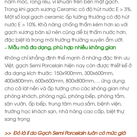
nấm mốc, rong rêu, vi khuẩn trên bền mặt gạch.
Trong khi gạch xương Ceramic có độ hút nước E > 3%.
Một số loại gạch ceramic ốp tường thường có độ hút
nước E > 10%. Khả năng chống thấm kém hơn so với
gạch xương bán sứ nên cũng dễ bị thấm nước hơn,
đặc biệt là trong môi trường thường xuyên ẩm ướt.
– Mẫu mã đa dạng, phù hợp nhiều không gian
Không chỉ khẳng định thế mạnh ở những đặc tính ưu
Việt, gạch Semi Porcelain hiện nay còn được thiết kế ở
đa dạng kích thước: 150x900mm, 300x600mm,
400x800mm, 600x600mm, 800x800mm,… ứng dụng
cho cả lát nền và ốp tường cho các không gian như
phòng khách, phòng ngủ, phòng bếp, phòng tắm,
sân vườn, ốp bếp, trung tâm mua sắm, bệnh viện,
trường học khách sạn, nhà hàng cao cấp, biệt thự
sang trọng
>> Đó là lí do Gạch Semi Porcelain luôn có mức giá