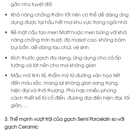
gần như tuyệt đối
Khả năng chống thấm tốt nên có thể dễ dàng ứng
dụng được tại hầu hết mọi khu vực trong ngôi nhà
Bề mặt cấu tạo men Matt hoặc men bóng với khả
năng chống trơn trượt, độ masat cao, không bám
bụi bẩn, dễ dàng lau chùi, vệ sinh
Kích thước gạch đa dạng, ứng dụng cho cả ốp
tường và lát nền cho mọi không gian
Mẫu mã tinh tế, thẩm mỹ từ đường vân họa tiết
đến màu sắc, mang lại không gian sang trọng,
hiện đại và thời thượng. Phù hợp nhiều phong
cách thiết kế từ cổ điển, đương đại đến hiện đại, tối
giản,…
3. Thế mạnh vượt trội của gạch Semi Porcelain so với
gạch Ceramic