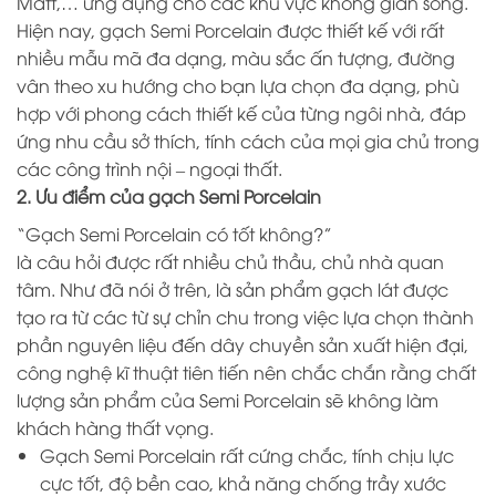
Matt,… ứng dụng cho các khu vực không gian sống.
Hiện nay, gạch Semi Porcelain được thiết kế với rất
nhiều mẫu mã đa dạng, màu sắc ấn tượng, đường
vân theo xu hướng cho bạn lựa chọn đa dạng, phù
hợp với phong cách thiết kế của từng ngôi nhà, đáp
ứng nhu cầu sở thích, tính cách của mọi gia chủ trong
các công trình nội – ngoại thất.
2. Ưu điểm của gạch Semi Porcelain
“Gạch Semi Porcelain có tốt không?”
là câu hỏi được rất nhiều chủ thầu, chủ nhà quan
tâm. Như đã nói ở trên, là sản phẩm gạch lát được
tạo ra từ các từ sự chỉn chu trong việc lựa chọn thành
phần nguyên liệu đến dây chuyền sản xuất hiện đại,
công nghệ kĩ thuật tiên tiến nên chắc chắn rằng chất
lượng sản phẩm của Semi Porcelain sẽ không làm
khách hàng thất vọng.
Gạch Semi Porcelain rất cứng chắc, tính chịu lực
cực tốt, độ bền cao, khả năng chống trầy xước