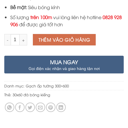
Bề mặt:
Siêu bóng kính
Số lượng
trên 100m
vui lòng liên hệ hotline
0828 928
906
để được giá tốt hơn
Số lượng
THÊM VÀO GIỎ HÀNG
MUA NGAY
Gọi điện xác nhận và giao hàng tận nơi
Danh mục:
Gạch ốp tường 300×600
Thẻ:
30x60 đá bóng kiếng