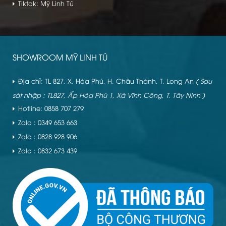
Tiktok: Mỹ Linh Tú
SHOWROOM MỸ LINH TÚ
Địa chỉ: TL 827, X. Hòa Phú, H. Châu Thành, T. Long An
( Sau
sát nhập : TL827, Ấp Hòa Phú 1, Xã Vĩnh Công, T. Tây Ninh )
Hotline: 0858 707 279
Zalo : 0349 653 663
Zalo : 0828 928 906
Zalo : 0832 673 439