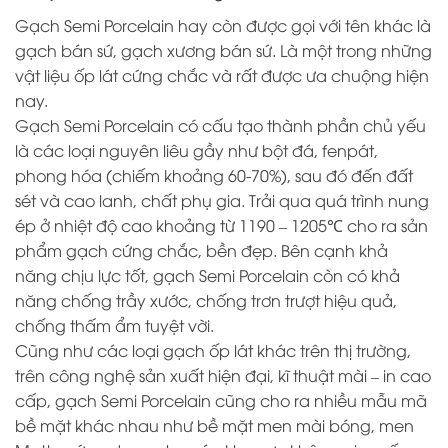
Gạch Semi Porcelain hay còn được gọi với tên khác là
gạch bán sứ, gạch xương bán sứ. Là một trong những
vật liệu ốp lát cứng chắc và rất được ưa chuộng hiện
nay.
Gạch Semi Porcelain có cấu tạo thành phần chủ yếu
là các loại nguyên liêu gầy như bột đá, fenpát,
phong hóa (chiếm khoảng 60-70%), sau đó đến đất
sét và cao lanh, chất phụ gia. Trải qua quá trình nung
ép ở nhiệt độ cao khoảng từ 1190 – 1205℃ cho ra sản
phẩm gạch cứng chắc, bền đẹp. Bên cạnh khả
năng chịu lực tốt, gạch Semi Porcelain còn có khả
năng chống trầy xước, chống trơn trượt hiệu quả,
chống thấm ẩm tuyệt vời.
Cũng như các loại gạch ốp lát khác trên thị trường,
trên công nghệ sản xuất hiện đại, kĩ thuật mài – in cao
cấp, gạch Semi Porcelain cũng cho ra nhiều mẫu mã
bề mặt khác nhau như bề mặt men mài bóng, men