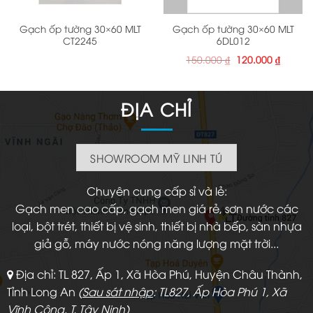
Gạch ốp tường 30×60 MLT
Gạch ốp tường 30×60 MLT
CT2245
6DL012
Giá
Giá
150.000
₫
120.000
₫
gốc
hiện
là:
tại
150.000 ₫.
là:
120.000
ĐỊA CHỈ
SHOWROOM MỸ LINH TÚ
Chuyên cung cấp sỉ và lẻ:
Gạch men cao cấp, gạch men giá rẻ, sơn nước các
loại, bột trét, thiết bị vệ sinh, thiết bị nhà bếp, sàn nhựa
giả gỗ, máy nước nóng năng lượng mặt trời...
Địa chỉ: TL 827, Ấp 1, Xã Hòa Phú, Huyện Châu Thành,
Tỉnh Long An
(
Sau sát nhập
: TL827, Ấp Hòa Phú 1, Xã
Vĩnh Công, T. Tây Ninh)