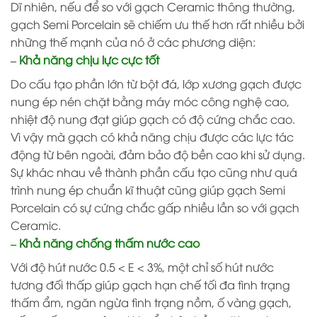
Dĩ nhiên, nếu để so với gạch Ceramic thông thường,
gạch Semi Porcelain sẽ chiếm ưu thế hơn rất nhiều bởi
những thế mạnh của nó ở các phương diện:
– Khả năng chịu lực cực tốt
Do cấu tạo phần lớn từ bột đá, lớp xương gạch được
nung ép nén chặt bằng máy móc công nghệ cao,
nhiệt độ nung đạt giúp gạch có độ cứng chắc cao.
Vì vậy mà gạch có khả năng chịu được các lực tác
động từ bên ngoài, đảm bảo độ bền cao khi sử dụng.
Sự khác nhau về thành phần cấu tạo cũng như quá
trình nung ép chuẩn kĩ thuật cũng giúp gạch Semi
Porcelain có sự cứng chắc gấp nhiều lần so với gạch
Ceramic.
– Khả năng chống thấm nước cao
Với độ hút nước 0.5 < E < 3%, một chỉ số hút nước
tương đối thấp giúp gạch hạn chế tối đa tình trạng
thấm ẩm, ngăn ngừa tình trạng nồm, ố vàng gạch,