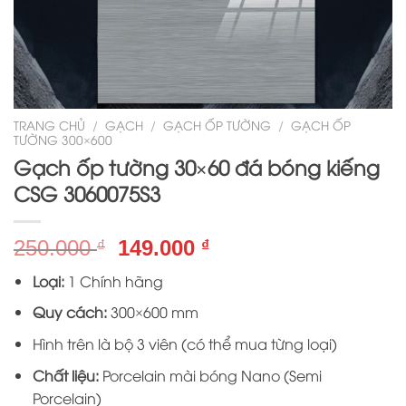
TRANG CHỦ
/
GẠCH
/
GẠCH ỐP TƯỜNG
/
GẠCH ỐP
TƯỜNG 300×600
Gạch ốp tường 30×60 đá bóng kiếng
CSG 3060075S3
Giá
Giá
250.000
149.000
₫
₫
gốc
hiện
Loại:
1 Chính hãng
là:
tại
250.000 ₫.
là:
Quy cách:
300×600 mm
149.000 ₫.
Hình trên là bộ 3 viên (có thể mua từng loại)
Chất liệu:
Porcelain mài bóng Nano (Semi
Porcelain)