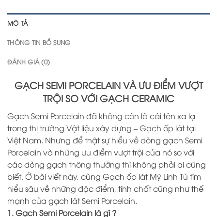
MÔ TẢ
THÔNG TIN BỔ SUNG
ĐÁNH GIÁ (0)
GẠCH SEMI PORCELAIN VÀ ƯU ĐIỂM VƯỢT
TRỘI SO VỚI GẠCH CERAMIC
Gạch Semi Porcelain đã không còn là cái tên xa lạ
trong thị trường Vật liệu xây dựng – Gạch ốp lát tại
Việt Nam. Nhưng để thật sự hiểu về dòng gạch Semi
Porcelain và những ưu điểm vượt trội của nó so với
các dòng gạch thông thường thì không phải ai cũng
biết. Ở bài viết này, cùng Gạch ốp lát Mỹ Linh Tú tìm
hiểu sâu về những đặc điểm, tính chất cũng như thế
mạnh của gạch lát Semi Porcelain.
1. Gạch Semi Porcelain là gì ?