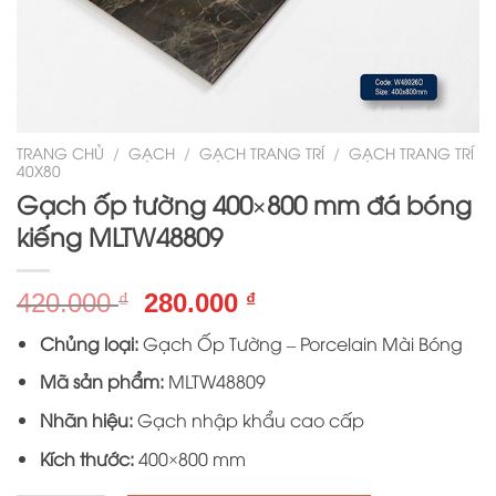
TRANG CHỦ
/
GẠCH
/
GẠCH TRANG TRÍ
/
GẠCH TRANG TRÍ
40X80
Gạch ốp tường 400×800 mm đá bóng
kiếng MLTW48809
Giá
Giá
420.000
280.000
₫
₫
gốc
hiện
Chủng loại:
Gạch Ốp Tường – Porcelain Mài Bóng
là:
tại
420.000 ₫.
là:
Mã sản phẩm:
MLTW48809
280.000 ₫.
Nhãn hiệu:
Gạch nhập khẩu cao cấp
Kích thước:
400×800 mm