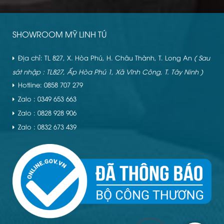
SHOWROOM MỸ LINH TÚ
Địa chỉ: TL 827, X. Hòa Phú, H. Châu Thành, T. Long An
( Sau
sát nhập : TL827, Ấp Hòa Phú 1, Xã Vĩnh Công, T. Tây Ninh )
Hotline: 0858 707 279
Zalo : 0349 653 663
Zalo : 0828 928 906
Zalo : 0832 673 439