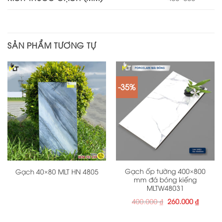
SẢN PHẨM TƯƠNG TỰ
-35%
Gạch ốp tường 400×800
Gạch 40×80 MLT HN 4805
mm đá bóng kiếng
MLTW48031
Giá
Giá
400.000
₫
260.000
₫
gốc
hiện
là:
tại
400.000 ₫.
là: