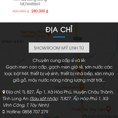
MLTW48869
Giá
Giá
420.000
₫
280.000
₫
gốc
hiện
là:
tại
420.000 ₫.
là:
280.000 ₫.
ĐỊA CHỈ
SHOWROOM MỸ LINH TÚ
Chuyên cung cấp sỉ và lẻ:
Gạch men cao cấp, gạch men giá rẻ, sơn nước các
loại, bột trét, thiết bị vệ sinh, thiết bị nhà bếp, sàn nhựa
giả gỗ, máy nước nóng năng lượng mặt trời...
Địa chỉ: TL 827, Ấp 1, Xã Hòa Phú, Huyện Châu Thành,
Tỉnh Long An
(
Sau sát nhập
: TL827, Ấp Hòa Phú 1, Xã
Vĩnh Công, T. Tây Ninh)
Hotline: 0858 707 279