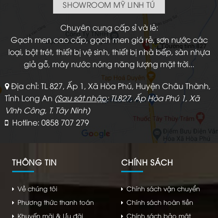
SHOWROOM MỸ LINH TÚ
Chuyên cung cấp sỉ và lẻ:
Gạch men cao cấp, gạch men giá rẻ, sơn nước các
loại, bột trét, thiết bị vệ sinh, thiết bị nhà bếp, sàn nhựa
giả gỗ, máy nước nóng năng lượng mặt trời...
Địa chỉ: TL 827, Ấp 1, Xã Hòa Phú, Huyện Châu Thành,
Tỉnh Long An
(
Sau sát nhập
: TL827, Ấp Hòa Phú 1, Xã
Vĩnh Công, T. Tây Ninh)
Hotline: 0858 707 279
THÔNG TIN
CHÍNH SÁCH
Về chúng tôi
Chính sách vận chuyển
Phương thức thanh toán
Chính sách hoàn tiền
Khuyến mãi & Ưu đãi
Chính sách bảo mật