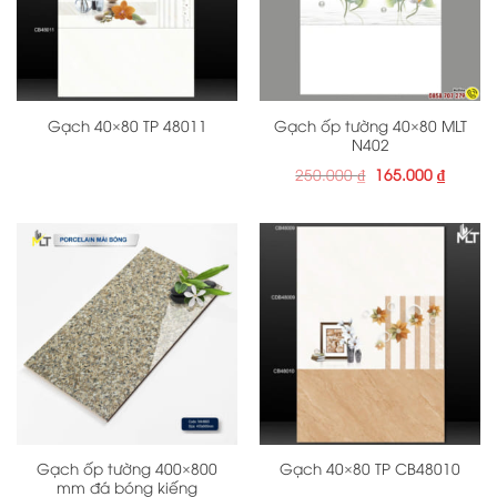
Gạch ốp tường 40×80 MLT
Gạch 40×80 TP 48011
N402
Giá
Giá
250.000
₫
165.000
₫
gốc
hiện
là:
tại
250.000 ₫.
là:
165.000
Gạch ốp tường 400×800
Gạch 40×80 TP CB48010
mm đá bóng kiếng