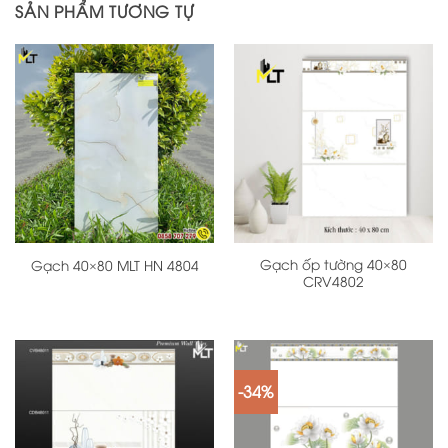
SẢN PHẨM TƯƠNG TỰ
Gạch ốp tường 40×80
Gạch 40×80 MLT HN 4804
CRV4802
-34%