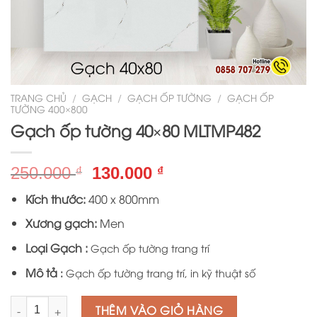
TRANG CHỦ
/
GẠCH
/
GẠCH ỐP TƯỜNG
/
GẠCH ỐP
TƯỜNG 400×800
Gạch ốp tường 40×80 MLTMP482
Giá
Giá
250.000
130.000
₫
₫
gốc
hiện
Kích thước:
400 x 800mm
là:
tại
250.000 ₫.
là:
Xương gạch:
Men
130.000 ₫.
Loại Gạch :
Gạch ốp tường trang trí
Mô tả
:
Gạch ốp tường trang trí, in kỹ thuật số
Số lượng
THÊM VÀO GIỎ HÀNG