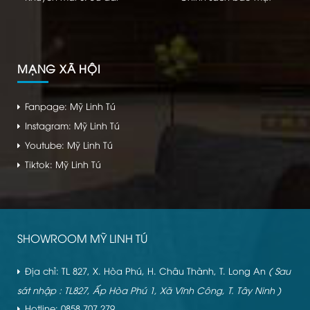
MẠNG XÃ HỘI
Fanpage: Mỹ Linh Tú
Instagram: Mỹ Linh Tú
Youtube: Mỹ Linh Tú
Tiktok: Mỹ Linh Tú
SHOWROOM MỸ LINH TÚ
Địa chỉ: TL 827, X. Hòa Phú, H. Châu Thành, T. Long An
( Sau
sát nhập : TL827, Ấp Hòa Phú 1, Xã Vĩnh Công, T. Tây Ninh )
Hotline: 0858 707 279