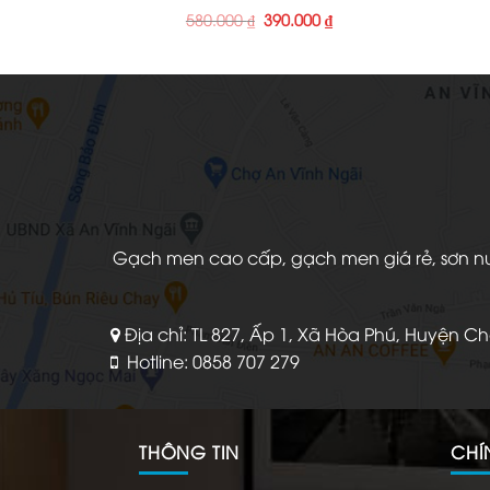
Giá
Giá
580.000
₫
390.000
₫
gốc
hiện
là:
tại
580.000 ₫.
là:
390.000 ₫.
Gạch men cao cấp, gạch men giá rẻ, sơn nước
Địa chỉ: TL 827, Ấp 1, Xã Hòa Phú, Huyện C
Hotline: 0858 707 279
THÔNG TIN
CHÍ