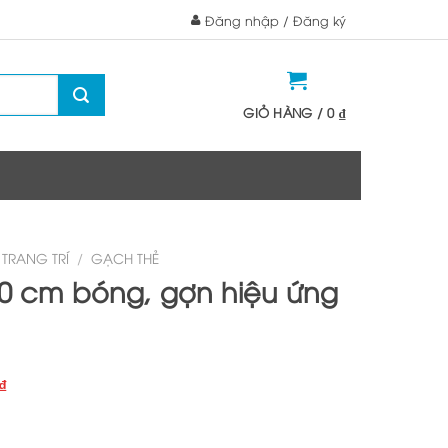
Đăng nhập / Đăng ký
GIỎ HÀNG /
0
₫
TRANG TRÍ
/
GẠCH THẺ
0 cm bóng, gợn hiệu ứng
Giá
₫
hiện
tại