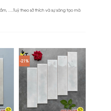
ắm, ….Tuỳ theo sở thích và sự sáng tạo mà
-21%
+