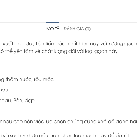
MÔ TẢ
ĐÁNH GIÁ (0)
 xuất hiện đại, tiên tiến bậc nhất hiện nay với xương gạ
 thể yên tâm về chất lượng đối với loại gạch này.
ng thấm nước, rêu mốc
 màu
nhau, Bền, đẹp.
 nhau cho nên việc lựa chọn chúng cũng khá dễ dàng hơ
ại và sạch sẽ hơn nếu bạn chọn loại gạch này để ốp lát.