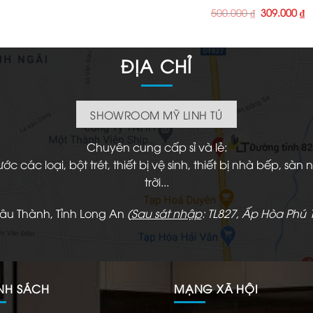
Giá
G
500.000
₫
309.000
₫
gốc
h
là:
tạ
500.000 ₫.
là
3
ĐỊA CHỈ
SHOWROOM MỸ LINH TÚ
Chuyên cung cấp sỉ và lẻ:
 các loại, bột trét, thiết bị vệ sinh, thiết bị nhà bếp, s
trời...
hâu Thành, Tỉnh Long An
(
Sau sát nhập
: TL827, Ấp Hòa Phú 1
NH SÁCH
MẠNG XÃ HỘI