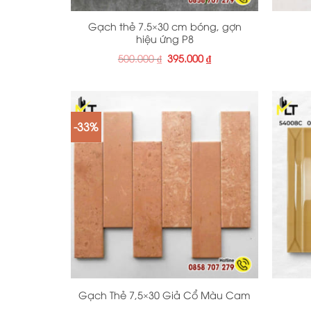
Gạch thẻ 7.5×30 cm bóng, gợn
hiệu ứng P8
Giá
Giá
500.000
₫
395.000
₫
gốc
hiện
là:
tại
500.000 ₫.
là:
395.000 ₫.
-33%
+
+
Gạch Thẻ 7,5×30 Giả Cổ Màu Cam