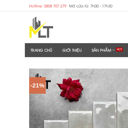
Skip
Hotline: 0858 707 279
Mở cửa từ: 7h00 - 17h30
to
content
TRANG CHỦ
GIỚI THIỆU
SẢN PHẨM
-21%