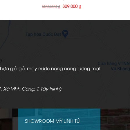
iá
Giá
Giá
500.000
₫
309.000
₫
iện
gốc
hiện
i
là:
tại
:
500.000 ₫.
là:
09.000 ₫.
309.000 ₫.
àn nhựa giả gỗ, máy nước nóng năng lượng mặt
, Xã Vĩnh Công, T. Tây Ninh)
SHOWROOM MỸ LINH TÚ