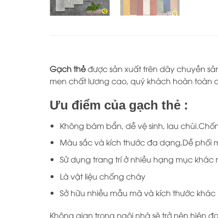
Gạch thẻ
được sản xuất trên dây chuyền sản
men chất lương cao, quý khách hoàn toàn có
Ưu điểm của gạch thẻ :
Không bám bẩn, dễ vệ sinh, lau chùi.Chố
Màu sắc và kích thước đa dạng,Dễ phối
Sử dụng trang trí ở nhiều hạng mục khác 
Là vật liệu chống cháy
Sở hữu nhiều mẫu mã và kích thước khác
Không gian trong ngôi nhà sẽ trở nên hiện đ