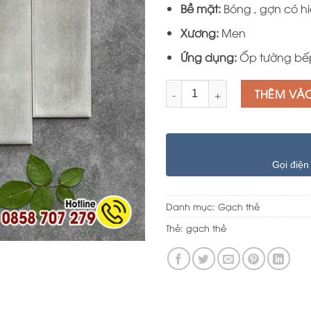
500.000 
Bề mặt:
Bóng , gợn có h
Xương:
Men
Ứng dụng:
Ốp tường bếp
Số lượng
THÊM VÀ
Gọi điện
Danh mục:
Gạch thẻ
Thẻ:
gạch thẻ