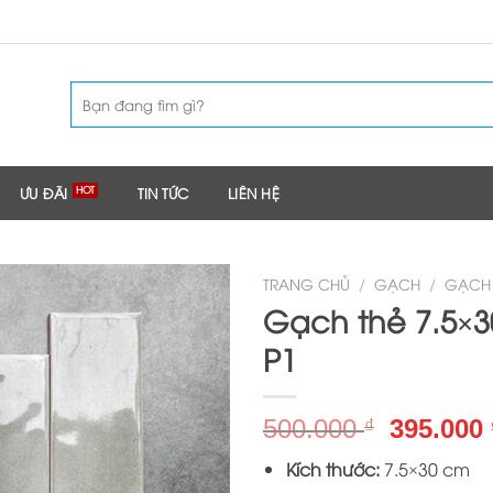
Tìm
kiếm:
ƯU ĐÃI
TIN TỨC
LIÊN HỆ
TRANG CHỦ
/
GẠCH
/
GẠCH 
Gạch thẻ 7.5×3
P1
Giá
500.000
395.000
₫
gốc
Kích thước:
7.5×30 cm
là: