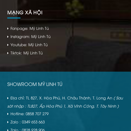
MẠNG XÃ HỘI
Fanpage: Mỹ Linh Tú
Instagram: Mỹ Linh Tú
Youtube: Mỹ Linh Tú
Tiktok: Mỹ Linh Tú
SHOWROOM MỸ LINH TÚ
Địa chỉ: TL 827, X. Hòa Phú, H. Châu Thành, T. Long An
( Sau
sát nhập : TL827, Ấp Hòa Phú 1, Xã Vĩnh Công, T. Tây Ninh )
Hotline: 0858 707 279
Zalo : 0349 653 663
Zalo : 0828 928 906