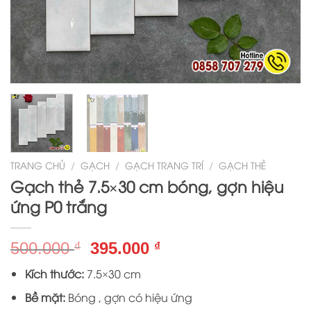
TRANG CHỦ
/
GẠCH
/
GẠCH TRANG TRÍ
/
GẠCH THẺ
Gạch thẻ 7.5×30 cm bóng, gợn hiệu
ứng P0 trắng
Giá
Giá
500.000
395.000
₫
₫
gốc
hiện
Kích thước:
7.5×30 cm
là:
tại
500.000 ₫.
là:
Bề mặt:
Bóng , gợn có hiệu ứng