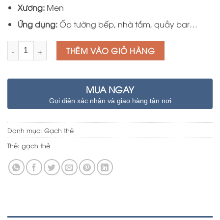
395.000 ₫.
Xương:
Men
Ứng dụng:
Ốp tường bếp, nhà tắm, quầy bar…
Số lượng
THÊM VÀO GIỎ HÀNG
MUA NGAY
Gọi điện xác nhận và giao hàng tận nơi
Danh mục:
Gạch thẻ
Thẻ:
gạch thẻ