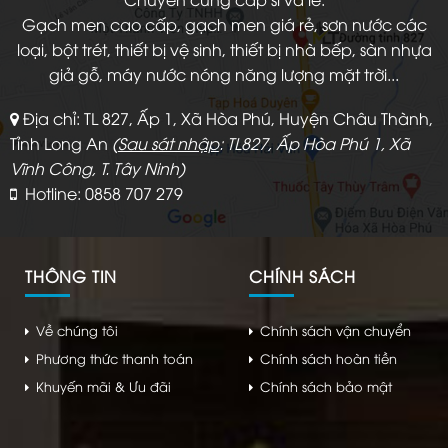
Gạch men cao cấp, gạch men giá rẻ, sơn nước các
loại, bột trét, thiết bị vệ sinh, thiết bị nhà bếp, sàn nhựa
giả gỗ, máy nước nóng năng lượng mặt trời...
Địa chỉ: TL 827, Ấp 1, Xã Hòa Phú, Huyện Châu Thành,
Tỉnh Long An
(
Sau sát nhập
: TL827, Ấp Hòa Phú 1, Xã
Vĩnh Công, T. Tây Ninh)
Hotline: 0858 707 279
THÔNG TIN
CHÍNH SÁCH
Về chúng tôi
Chính sách vận chuyển
Phương thức thanh toán
Chính sách hoàn tiền
Khuyến mãi & Ưu đãi
Chính sách bảo mật