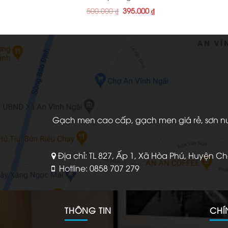
Giá
Giá
500.000
₫
395.000
₫
gốc
hiện
là:
tại
500.000 ₫.
là:
395.000 ₫.
Gạch men cao cấp, gạch men giá rẻ, sơn nước
Địa chỉ: TL 827, Ấp 1, Xã Hòa Phú, Huyện C
Hotline: 0858 707 279
THÔNG TIN
CHÍ