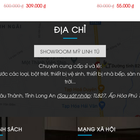
Giá
Giá
Giá
Gi
500.000
₫
309.000
₫
80.000
₫
55.000
₫
gốc
hiện
gốc
hi
là:
tại
là:
tại
500.000 ₫.
là:
80.000 ₫.
là:
309.000 ₫.
55.
ĐỊA CHỈ
SHOWROOM MỸ LINH TÚ
Chuyên cung cấp sỉ và lẻ:
 các loại, bột trét, thiết bị vệ sinh, thiết bị nhà bếp, s
trời...
hâu Thành, Tỉnh Long An
(
Sau sát nhập
: TL827, Ấp Hòa Phú 1
NH SÁCH
MẠNG XÃ HỘI