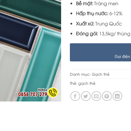
Bề mặt:
Tráng men
Hấp thụ nước:
6-12%
Xuất xứ:
Trung Quốc
Đóng gói:
13,5kg/ thùng
Gọi điện
Danh mục:
Gạch thẻ
Thẻ:
gạch thẻ