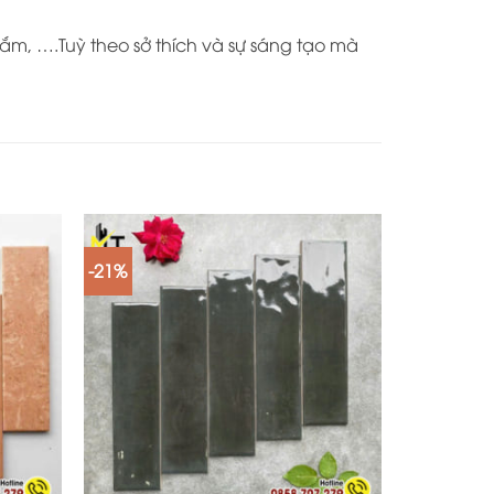
ắm, ….Tuỳ theo sở thích và sự sáng tạo mà
-21%
+