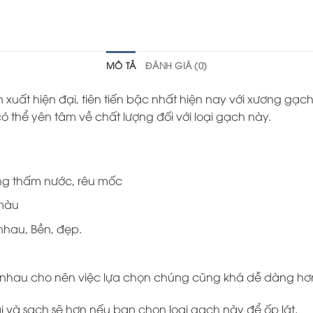
MÔ TẢ
ĐÁNH GIÁ (0)
 xuất hiện đại, tiên tiến bậc nhất hiện nay với xương gạ
 thể yên tâm về chất lượng đối với loại gạch này.
ng thấm nước, rêu mốc
 màu
nhau, Bền, đẹp.
 nhau cho nên việc lựa chọn chúng cũng khá dễ dàng hơ
ại và sạch sẽ hơn nếu bạn chọn loại gạch này để ốp lát.