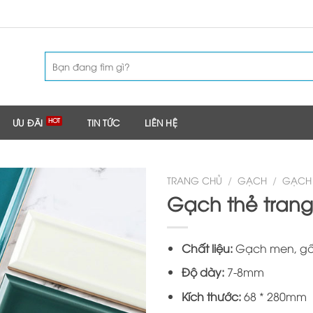
Tìm
kiếm:
ƯU ĐÃI
TIN TỨC
LIÊN HỆ
TRANG CHỦ
/
GẠCH
/
GẠCH 
Gạch thẻ trang
Chất liệu:
Gạch men, gố
Độ dày:
7-8mm
Kích thước:
68 * 280mm