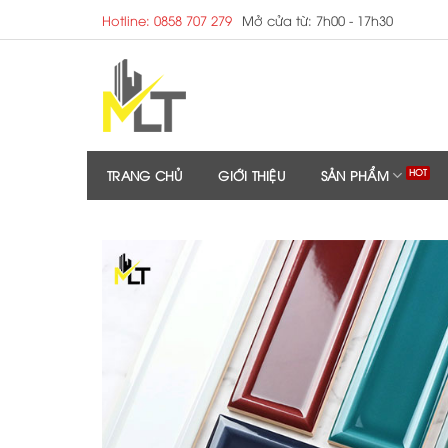
Skip
Hotline: 0858 707 279
Mở cửa từ: 7h00 - 17h30
to
content
TRANG CHỦ
GIỚI THIỆU
SẢN PHẨM