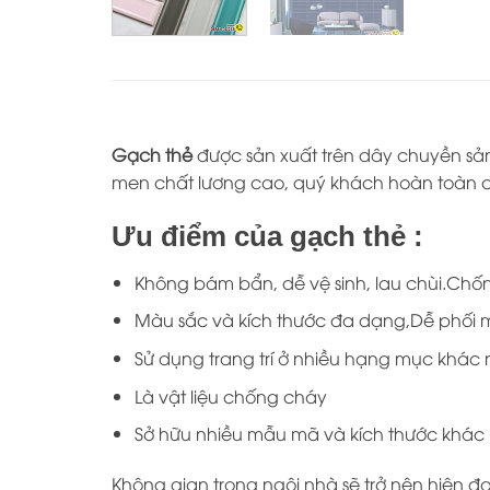
Gạch thẻ
được sản xuất trên dây chuyền sản
men chất lương cao, quý khách hoàn toàn có
Ưu điểm của gạch thẻ :
Không bám bẩn, dễ vệ sinh, lau chùi.Chố
Màu sắc và kích thước đa dạng,Dễ phối
Sử dụng trang trí ở nhiều hạng mục khác 
Là vật liệu chống cháy
Sở hữu nhiều mẫu mã và kích thước khác
Không gian trong ngôi nhà sẽ trở nên hiện đ