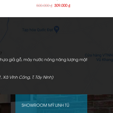
á
Giá
Giá
500.000
₫
309.000
₫
ện
gốc
hiện
là:
tại
500.000 ₫.
là:
000 ₫.
309.000 ₫.
àn nhựa giả gỗ, máy nước nóng năng lượng mặt
, Xã Vĩnh Công, T. Tây Ninh)
SHOWROOM MỸ LINH TÚ