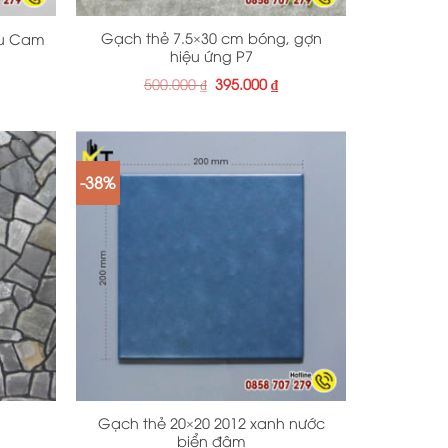
Gạch thẻ 7.5×30 cm bóng, gợn
àu Cam
hiệu ứng P7
iá
Giá
Giá
500.000
₫
395.000
₫
iện
gốc
hiện
i
là:
tại
:
500.000 ₫.
là:
90.000 ₫.
395.000 ₫.
-38%
+
Gạch thẻ 20×20 2012 xanh nước
biển đậm