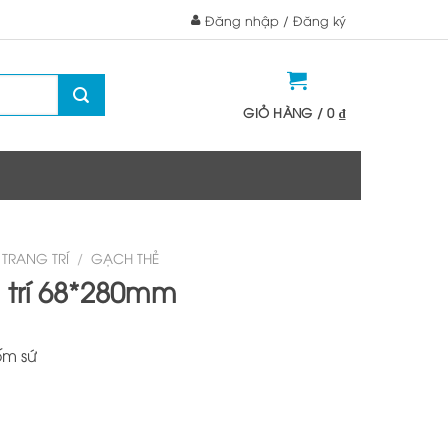
Đăng nhập / Đăng ký
GIỎ HÀNG /
0
₫
TRANG TRÍ
/
GẠCH THẺ
 trí 68*280mm
m sứ