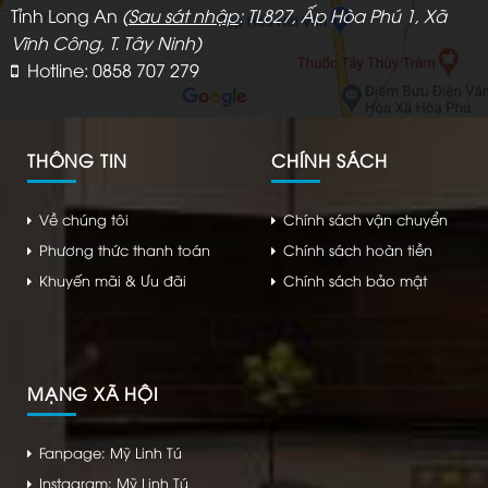
Tỉnh Long An
(
Sau sát nhập
: TL827, Ấp Hòa Phú 1, Xã
Vĩnh Công, T. Tây Ninh)
Hotline: 0858 707 279
THÔNG TIN
CHÍNH SÁCH
Về chúng tôi
Chính sách vận chuyển
Phương thức thanh toán
Chính sách hoàn tiền
Khuyến mãi & Ưu đãi
Chính sách bảo mật
MẠNG XÃ HỘI
Fanpage: Mỹ Linh Tú
Instagram: Mỹ Linh Tú