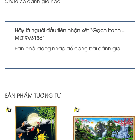
Chưa có đánh giá nào.
Hãy là người đầu tiên nhận xét “Gạch tranh –
MLT 9V3136”
Bạn phải
đăng nhập
để đăng bài đánh giá.
SẢN PHẨM TƯƠNG TỰ