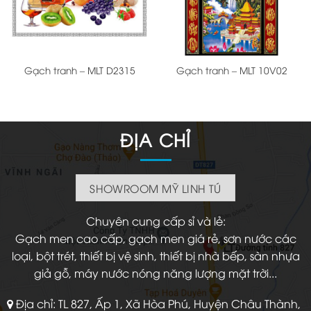
Gạch tranh – MLT D2315
Gạch tranh – MLT 10V02
ĐỊA CHỈ
SHOWROOM MỸ LINH TÚ
Chuyên cung cấp sỉ và lẻ:
Gạch men cao cấp, gạch men giá rẻ, sơn nước các
loại, bột trét, thiết bị vệ sinh, thiết bị nhà bếp, sàn nhựa
giả gỗ, máy nước nóng năng lượng mặt trời...
Địa chỉ: TL 827, Ấp 1, Xã Hòa Phú, Huyện Châu Thành,