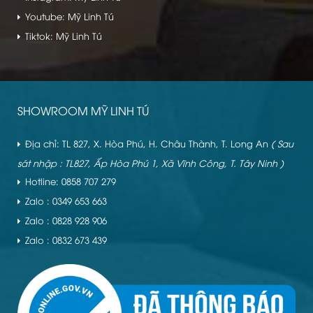
Youtube: Mỹ Linh Tú
Tiktok: Mỹ Linh Tú
SHOWROOM MỸ LINH TÚ
Địa chỉ: TL 827, X. Hòa Phú, H. Châu Thành, T. Long An
( Sau
sát nhập : TL827, Ấp Hòa Phú 1, Xã Vĩnh Công, T. Tây Ninh )
Hotline: 0858 707 279
Zalo : 0349 653 663
Zalo : 0828 928 906
Zalo : 0832 673 439