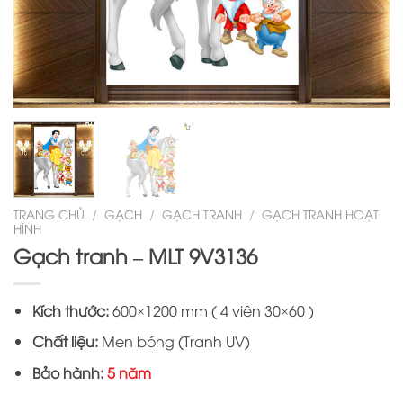
TRANG CHỦ
/
GẠCH
/
GẠCH TRANH
/
GẠCH TRANH HOẠT
HÌNH
Gạch tranh – MLT 9V3136
Kích thước:
600×1200 mm ( 4 viên 30×60 )
Chất liệu:
Men bóng (Tranh UV)
Bảo hành:
5 năm