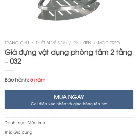
TRANG CHỦ
/
THIẾT BỊ VỆ SINH
/
PHỤ KIỆN
/
MÓC TREO
Giá đựng vật dụng phòng tắm 2 tầng
– 032
Bào hành:
5 năm
MUA NGAY
Gọi điện xác nhận và giao hàng tận nơi
Danh mục:
Móc treo
Thẻ:
Giá đựng