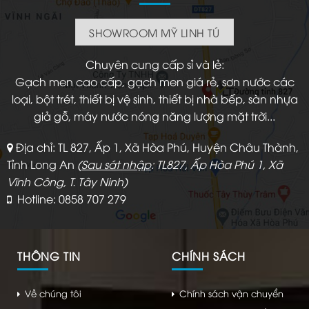
SHOWROOM MỸ LINH TÚ
Chuyên cung cấp sỉ và lẻ:
Gạch men cao cấp, gạch men giá rẻ, sơn nước các
loại, bột trét, thiết bị vệ sinh, thiết bị nhà bếp, sàn nhựa
giả gỗ, máy nước nóng năng lượng mặt trời...
Địa chỉ: TL 827, Ấp 1, Xã Hòa Phú, Huyện Châu Thành,
Tỉnh Long An
(
Sau sát nhập
: TL827, Ấp Hòa Phú 1, Xã
Vĩnh Công, T. Tây Ninh)
Hotline: 0858 707 279
THÔNG TIN
CHÍNH SÁCH
Về chúng tôi
Chính sách vận chuyển