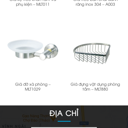
phụ kiện – MLT011
răng inox 304 – A003
Giá đỡ xà phòng –
Giá đựng vật dụng phòng
MLT1029
tắm – MLT880
ĐỊA CHỈ