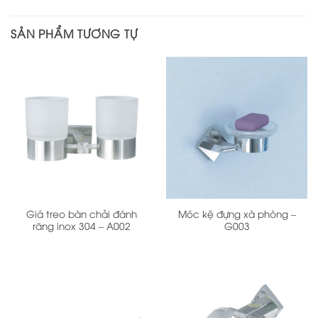
SẢN PHẨM TƯƠNG TỰ
Giá treo bàn chải đánh
Móc kệ đựng xà phòng –
răng inox 304 – A002
G003