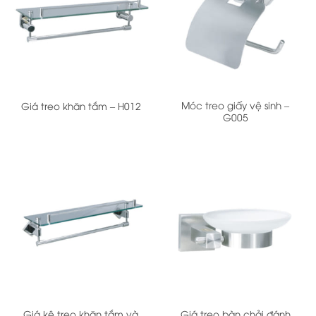
Móc treo giấy vệ sinh –
Giá treo khăn tắm – H012
G005
Giá kệ treo khăn tắm và
Giá treo bàn chải đánh