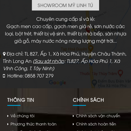
SHOWROOM MỸ LINH TÚ
Chuyên cung cấp sỉ và lẻ:
Gạch men cao cấp, gạch men giá rẻ, sơn nước các
loại, bột trét, thiết bị vệ sinh, thiết bị nhà bếp, sàn nhựa
giả gỗ, máy nước nóng năng lượng mặt trời...
Địa chỉ: TL 827, Ấp 1, Xã Hòa Phú, Huyện Châu Thành,
Tỉnh Long An
(
Sau sát nhập
: TL827, Ấp Hòa Phú 1, Xã
Vĩnh Công, T. Tây Ninh)
Hotline: 0858 707 279
THÔNG TIN
CHÍNH SÁCH
Về chúng tôi
Chính sách vận chuyển
Phương thức thanh toán
Chính sách hoàn tiền