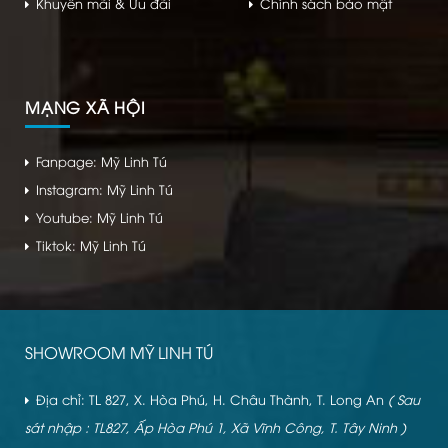
Khuyến mãi & Ưu đãi
Chính sách bảo mật
MẠNG XÃ HỘI
Fanpage: Mỹ Linh Tú
Instagram: Mỹ Linh Tú
Youtube: Mỹ Linh Tú
Tiktok: Mỹ Linh Tú
SHOWROOM MỸ LINH TÚ
Địa chỉ: TL 827, X. Hòa Phú, H. Châu Thành, T. Long An
( Sau
sát nhập : TL827, Ấp Hòa Phú 1, Xã Vĩnh Công, T. Tây Ninh )