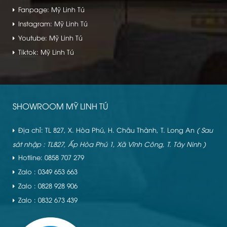
Fanpage: Mỹ Linh Tú
Instagram: Mỹ Linh Tú
Youtube: Mỹ Linh Tú
Tiktok: Mỹ Linh Tú
SHOWROOM MỸ LINH TÚ
Địa chỉ: TL 827, X. Hòa Phú, H. Châu Thành, T. Long An
( Sau
sát nhập : TL827, Ấp Hòa Phú 1, Xã Vĩnh Công, T. Tây Ninh )
Hotline: 0858 707 279
Zalo : 0349 653 663
Zalo : 0828 928 906
Zalo : 0832 673 439