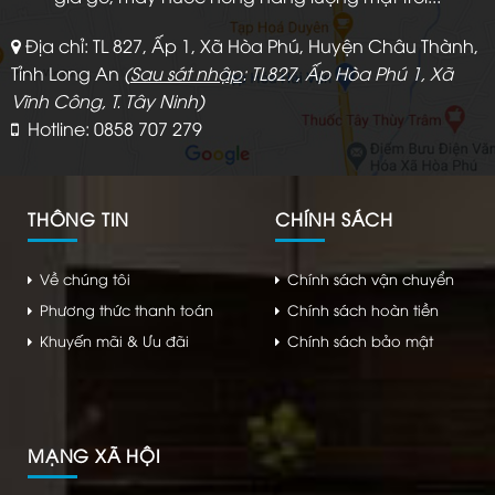
Địa chỉ: TL 827, Ấp 1, Xã Hòa Phú, Huyện Châu Thành,
Tỉnh Long An
(
Sau sát nhập
: TL827, Ấp Hòa Phú 1, Xã
Vĩnh Công, T. Tây Ninh)
Hotline: 0858 707 279
THÔNG TIN
CHÍNH SÁCH
Về chúng tôi
Chính sách vận chuyển
Phương thức thanh toán
Chính sách hoàn tiền
Khuyến mãi & Ưu đãi
Chính sách bảo mật
MẠNG XÃ HỘI