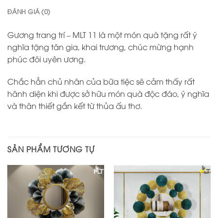
ĐÁNH GIÁ (0)
Gương trang trí – MLT 11 là một món quà tặng rất ý
nghĩa tặng tân gia, khai trương, chúc mừng hạnh
phúc đôi uyên ương.
Chắc hẳn chủ nhân của bữa tiệc sẽ cảm thấy rất
hãnh diện khi được sở hữu món quà độc đáo, ý nghĩa
và thân thiết gắn kết từ thủa ấu thơ.
SẢN PHẨM TƯƠNG TỰ