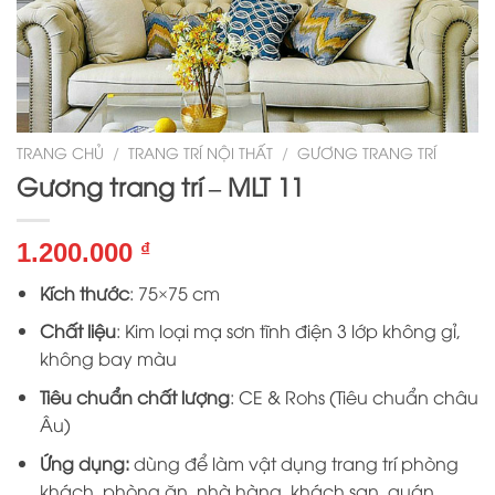
TRANG CHỦ
/
TRANG TRÍ NỘI THẤT
/
GƯƠNG TRANG TRÍ
Gương trang trí – MLT 11
1.200.000
₫
Kích thước
: 75×75 cm
Chất liệu
: Kim loại mạ sơn tĩnh điện 3 lớp không gỉ,
không bay màu
Tiêu chuẩn chất lượng
: CE & Rohs (Tiêu chuẩn châu
Âu)
Ứng dụng:
dùng để làm vật dụng trang trí phòng
khách, phòng ăn, nhà hàng, khách sạn, quán