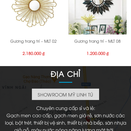
Gương trang trí – MLT 02
Gương trang trí – MLT 08
2.180.000
₫
1.200.000
₫
ĐỊA CHỈ
SHOWROOM MỸ LINH TÚ
Chuyên cung cấp sỉ và lẻ:
Gạch men cao cấp, gạch men giá rẻ, sơn nước các
loại, bột trét, thiết bị vệ sinh, thiết bị nhà bếp, sàn nhựa
giả gỗ, máy nước nóng năng lượng mặt trời...